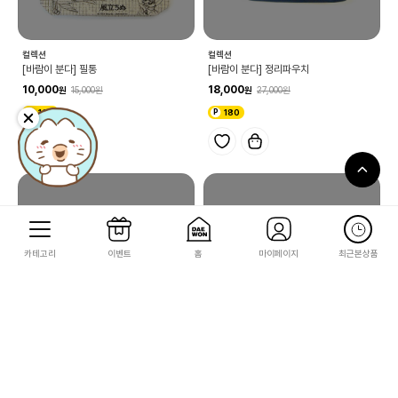
컬렉션
컬렉션
[바람이 분다] 필통
[바람이 분다] 정리파우치
10,000
18,000
15,000
27,000
100
180
카테고리
이벤트
홈
마이페이지
최근본상품
마루 밑 아리에티
붉은돼지
[마루 밑 아리에티] 펜 파우치
[붉은돼지] 펜케이스(자가드_격자무늬)