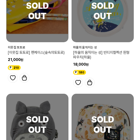
이웃집 토토로
하울의 움직이는 성
[이웃집 토토로] 펜케이스(숲속의토토로)
[하울의 움직이는 성] 빈티지컬렉션 원형
파우치(하울)
21,000
18,000
210
180