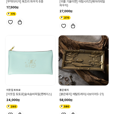
[무직타이거] 복조리 파우치 6종
[귀를 기울이면] 어텀시리즈(페어리테일
파우치)
17,500
27,000
175
270
이웃집 토토로
붉은돼지
[이웃집 토토로]숲속숨바꼭질(펜케이스)
[붉은돼지] 메탈트레이(사보이어S-21)
24,000
58,000
240
580