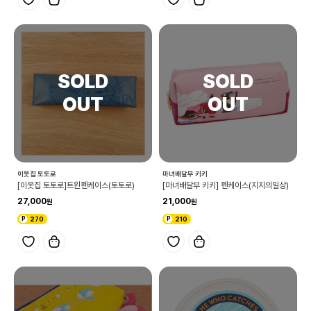
이웃집 토토로
마녀배달부 키키
[이웃집 토토로]트윈펜케이스(토토로)
[마녀배달부 키키] 펜케이스(지지의일상)
27,000
21,000
270
210