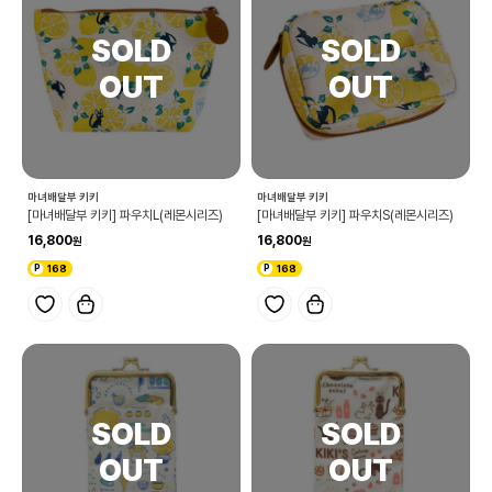
마녀배달부 키키
마녀배달부 키키
[마녀배달부 키키] 파우치L(레몬시리즈)
[마녀배달부 키키] 파우치S(레몬시리즈)
16,800
16,800
168
168