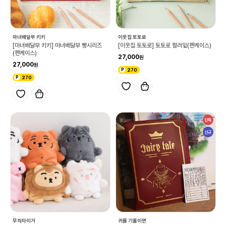
마녀배달부 키키
이웃집 토토로
[마녀배달부 키키] 마녀배달부 빵시리즈
[이웃집 토토로] 토토로 컬러잎(펜케이스)
(펜케이스)
27,000
27,000
270
270
단독
신규
무직타이거
귀를 기울이면