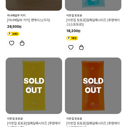
마녀배달부 키키
이웃집 토토로
[마녀배달부 키키] 펜케이스(지지)
[이웃집 토토로]알록달록시리즈 (투명케이
스(소토토로))
28,500
18,200
285
182
이웃집 토토로
이웃집 토토로
[이웃집 토토로]알록달록시리즈 (투명케이
[이웃집 토토로]알록달록시리즈 (투명케이