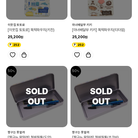
이웃집 토토로
마녀배달부 키키
[이웃집 토토로] 똑딱파우치(키친)
[마녀배달부 키키] 똑딱파우치(티타임)
25,200
25,200
252
252
50
50
짱구는 못말려
짱구는 못말려
[짱구는 못말려] 철제필통(도안)
[짱구는 못말려] 철제필통(쵸코비)