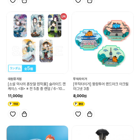
단독
대원뮤지엄
무직타이거
[소설 약사의 혼잣말 원작展] 슬라이드 캔
[무직타이거] 뚱랑투어 랜드마크 아크릴
케이스 <B> ※ 전 5종 중 랜덤 / 6~10권
마그넷 3종
표지 일러스트 사용
11,000
8,000
110
80