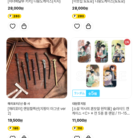
[마녀배달부 키키] 다용도케이스(지지)
[이웃집 토토로] 다용도케이스(토토로)
28,000
28,000
280
280
단독
해리포터/신·동·사
대원뮤지엄
[해리포터] 랜덤컬렉션(지팡이 마그넷 ver
[소설 약사의 혼잣말 원작展] 슬라이드 캔
2)
케이스 <C> ※ 전 5종 중 랜덤 / 11~15권
표지 일러스트 사용
19,500
11,000
195
110