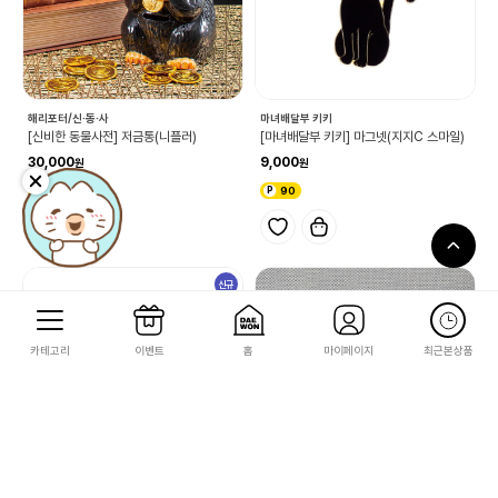
해리포터/신·동·사
마녀배달부 키키
[신비한 동물사전] 저금통(니플러)
[마녀배달부 키키] 마그넷(지지C 스마일)
30,000
9,000
300
90
신규
카테고리
이벤트
홈
마이페이지
최근본상품