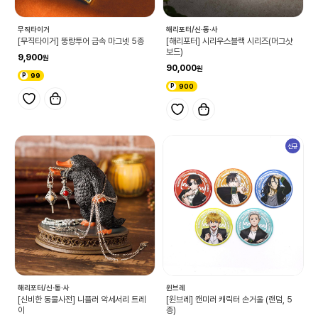
무직타이거
해리포터/신·동·사
[무직타이거] 뚱랑투어 금속 마그넷 5종
[해리포터] 시리우스블랙 시리즈(머그샷
보드)
9,900
90,000
99
900
신규
해리포터/신·동·사
윈브레
[신비한 동물사전] 니플러 악세서리 트레
[윈브레] 캔미러 캐릭터 손거울 (랜덤, 5
이
종)