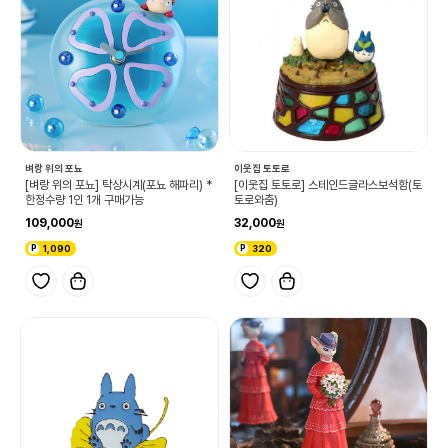
벼랑 위의 포뇨
이웃집 토토로
[벼랑 위의 포뇨] 탁상시계(포뇨 해파리) *
[이웃집 토토로] 스테인드글라스보석함(토
한정수량 1인 1개 구매가능
토로와춤)
109,000
32,000
1,090
320