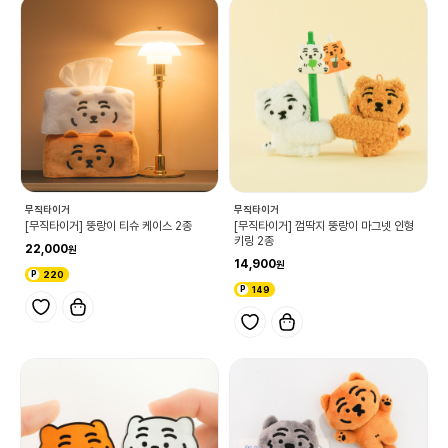
무직타이거
무직타이거
[무직타이거] 뚱랑이 티슈 케이스 2종
[무직타이거] 껌딱지 뚱랑이 마그넷 인형
키링 2종
22,000
14,900
220
149