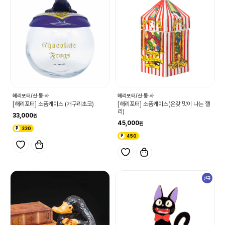
해리포터/신·동·사
해리포터/신·동·사
[해리포터] 소품케이스 (개구리초코)
[해리포터] 소품케이스(온갖 맛이 나는 젤
리)
33,000
45,000
330
450
신규