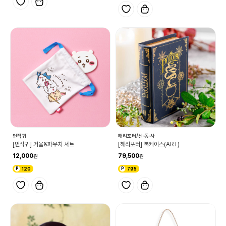
먼작귀
해리포터/신·동·사
[먼작귀] 거울&파우치 세트
[해리포터] 북케이스(ART)
12,000
79,500
120
795