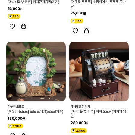
[마녀배달부 키키] 커다란저금통(지지)
[이웃집 토토로] 소품케이스-토토로 꽃나
팔
53,000
75,600
530
756
이웃집 토토로
마녀배달부 키키
[이웃집 토토로] 포토 프레임(토토로의숲)
[마녀배달부 키키] 지지 오르골(지지의 당
번)
126,000
280,000
1,260
2,800