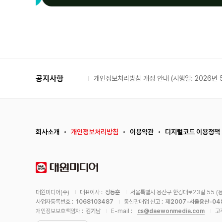
공지사항
개인정보처리방침 개정 안내 (시행일: 2026년 5
회사소개
개인정보처리방침
이용약관
디지털코드 이용정책
대원미디어(주)
대표이사 :
정동훈
서울특별시 용산구 한강대로23길 55 (용
사업자등록번호 :
1068103487
통신판매업 신고 :
제2007-서울용산-04
cs@daewonmedia.com
개인정보보호책임자 :
김기남
E-mail :
고