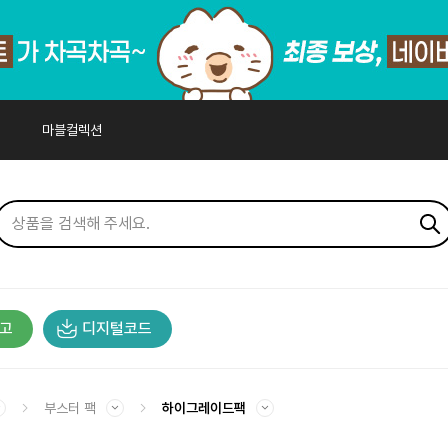
마블컬렉션
고
디지털코드
부스터 팩
하이그레이드팩