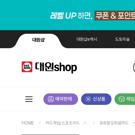
대원샵e캐시
도토리숲
대원샵
예약판매
신상품
재입
HOME
카드게임/스포츠카드
유희왕오피셜카드