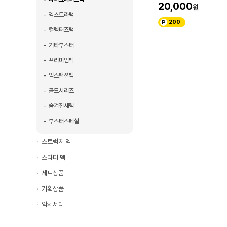
20,000
엑스트라팩
200
컬렉터즈팩
기타부스터
프리미엄팩
익스팬션팩
골드시리즈
숨겨진세력
부스터스페셜
스트럭처 덱
스타터 덱
세트상품
기획상품
악세서리