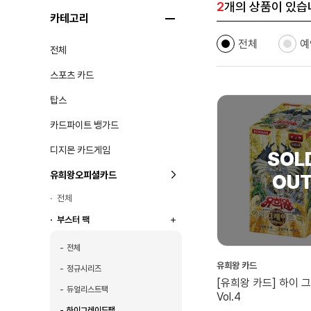
2
개의 상품이 있습
카테고리
전체
예
전체
스포츠 카드
탑스
카드파이트 뱅가드
디지몬 카드게임
유희왕오피셜카드
전체
부스터 팩
전체
유희왕 카드
정규시리즈
[유희왕 카드] 하이 
듀얼리스트팩
Vol.4
하이그레이드팩