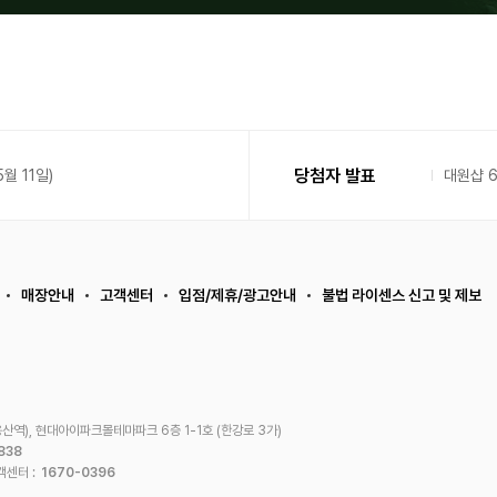
당첨자 발표
월 11일)
대원샵 
매장안내
고객센터
입점/제휴/광고안내
불법 라이센스 신고 및 제보
산역), 현대아이파크몰테마파크 6층 1-1호 (한강로 3가)
838
객센터 :
1670-0396