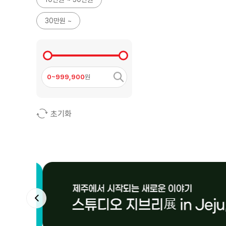
30만원 ~
0~999,900
원
초기화