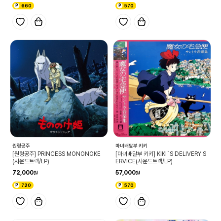
660
570
원령공주
마녀배달부 키키
[원령공주] PRINCESS MONONOKE
[마녀배달부 키키] KIKI`S DELIVERY S
(사운드트랙/LP)
ERVICE(사운드트랙/LP)
72,000
57,000
720
570