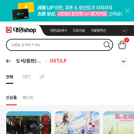
대원샵e캐시
도토리숲
마블컬렉션
0
도서/음반/취
OST/LP
미
전체
OST
LP
신상품
베스트