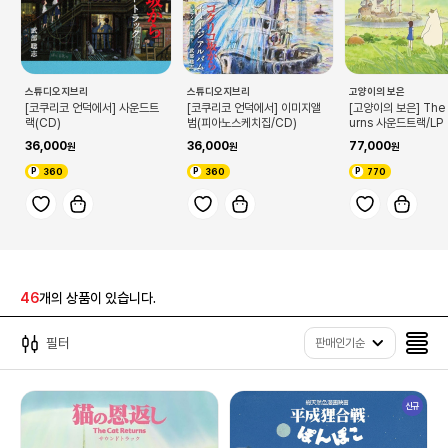
스튜디오지브리
스튜디오지브리
고양이의 보은
[코쿠리코 언덕에서] 사운드트
[코쿠리코 언덕에서] 이미지앨
[고양이의 보은] The 
랙(CD)
범(피아노스케치집/CD)
urns 사운드트랙/LP
36,000
36,000
77,000
360
360
770
46
개의 상품이 있습니다.
필터
판매인기순
신규