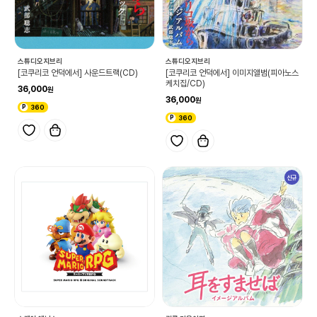
스튜디오지브리
스튜디오지브리
[코쿠리코 언덕에서] 사운드트랙(CD)
[코쿠리코 언덕에서] 이미지앨범(피아노스
케치집/CD)
36,000
36,000
360
360
신규