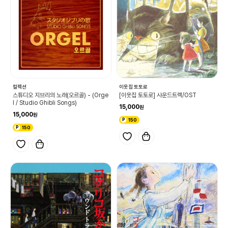
컬렉션
이웃집 토토로
스튜디오 지브리의 노래(오르골) - (Orge
[이웃집 토토로] 사운드트랙/OST
l / Studio Ghibli Songs)
15,000
15,000
150
150