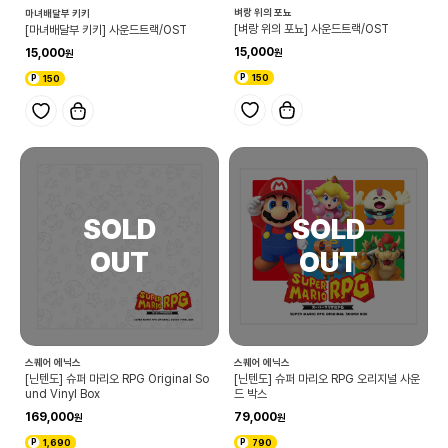
벼랑 위의 포뇨
마녀배달부 키키
[벼랑 위의 포뇨] 사운드트랙/OST
[마녀배달부 키키] 사운드트랙/OST
15,000
15,000
150
150
스퀘어 에닉스
스퀘어 에닉스
[닌텐도] 슈퍼 마리오 RPG Original So
[닌텐도] 슈퍼 마리오 RPG 오리지널 사운
und Vinyl Box
드 박스
169,000
79,000
1,690
790