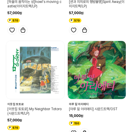
[하울의 움직이는 성]howl's moving c
[센과 치히로의 행방불명]Spirit Away(이
astle(이미지트랙/LP)
미지트랙/LP)
57,000
57,000
570
570
이웃집 토토로
마루 밑 아리에티
[이웃집 토토로] My Neighbor Totoro
[마루 밑 아리에티] 사운드트랙/OST
(사운드트랙/LP)
15,000
57,000
150
570