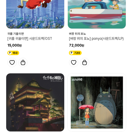
귀를 기울이면
벼랑 위의 포뇨
[귀를 귀울이면] 사운드트랙/OST
[벼랑 위의 포뇨] ponyo(사운드트랙/LP)
15,000
72,000
150
720