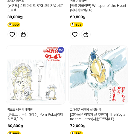
스퀘어 에닉스
귀를 기울이면
[닌텐도] 슈퍼 마리오 RPG 오리지널 사운
[귀를 기울이면] Whisper of the Heart
드트랙
(이미지트랙/LP)
39,000
60,800
390
608
신규
폼포코 너구리 대작전
그대들은 어떻게 살 것인가
[폼포코 너구리 대작전] Pom Poko(이미
[그대들은 어떻게 살 것인가] The Boy a
지트랙/LP)
nd the Heron(사운드트랙/LP)
60,800
72,000
608
720