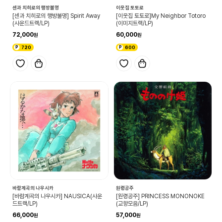
센과 치히로의 행방불명
이웃집 토토로
[센과 치히로의 행방불명] Spirit Away
[이웃집 토토로]My Neighbor Totoro
(사운드트랙/LP)
(이미지트랙/LP)
72,000
60,000
720
600
바람계곡의 나우시카
원령공주
[바람계곡의 나우시카] NAUSICA(사운
[원령공주] PRINCESS MONONOKE
드트랙/LP)
(교향모음/LP)
66,000
57,000