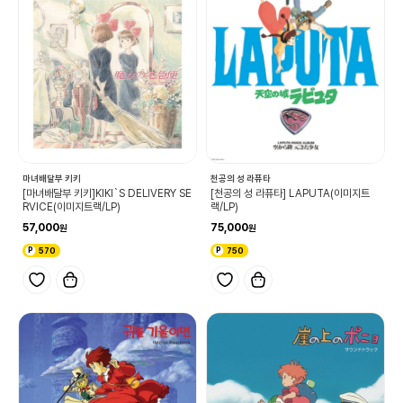
마녀배달부 키키
천공의 성 라퓨타
[마녀배달부 키키]KIKI`S DELIVERY SE
[천공의 성 라퓨타] LAPUTA(이미지트
RVICE(이미지트랙/LP)
랙/LP)
57,000
75,000
570
750