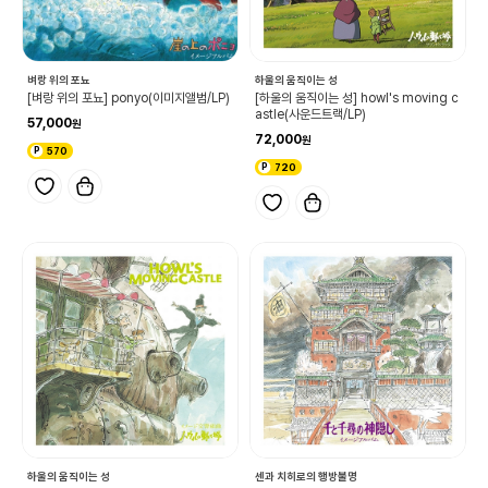
벼랑 위의 포뇨
하울의 움직이는 성
[벼랑 위의 포뇨] ponyo(이미지앨범/LP)
[하울의 움직이는 성] howl's moving c
astle(사운드트랙/LP)
57,000
72,000
570
720
하울의 움직이는 성
센과 치히로의 행방불명