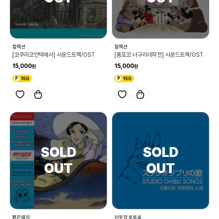
컬렉션
컬렉션
[코쿠리코언덕에서] 사운드트랙/OST
[폼포코 너구리대작전] 사운드트랙/OST
15,000
15,000
150
150
붉은돼지
이웃집 토토로