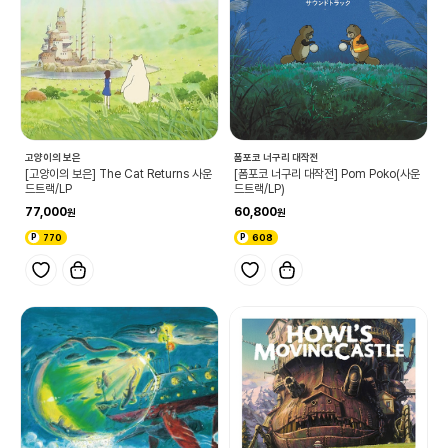
고양이의 보은
폼포코 너구리 대작전
[고양이의 보은] The Cat Returns 사운
[폼포코 너구리 대작전] Pom Poko(사운
드트랙/LP
드트랙/LP)
77,000
60,800
770
608