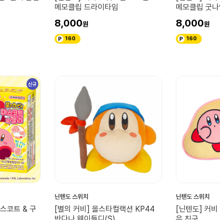
메모클립 드라이타임
메모클립 굿나
8,000
8,000
160
160
신규
닌텐도 스위치
닌텐도 스위치
마스코트 & 구
[별의 커비] 올스타컬랙션 KP44
[닌텐도] 커
반다나 웨이들디(S)
은 친구