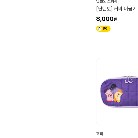
닌텐도 스위치
[닌텐도] 커비 머금기
8,000
80
호리