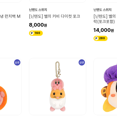
닌텐도 스위치
닌텐도 스위치
보냉 런치백 M
[닌텐도] 별의 커비 다이컷 포크
[닌텐도] 별의
락(포크포함)
8,000
14,000
160
280
신규
신규