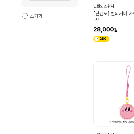
닌텐도 스위치
[닌텐도] 별의커비 
초기화
코트
28,000
280