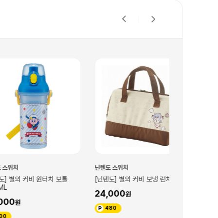
닌텐도 스위치
닌텐도 스위치
커비 원터치 보틀
[닌텐도] 별의 커비 보냉 런치백 M
[닌텐도] 별의
24,000
16,500
480
330