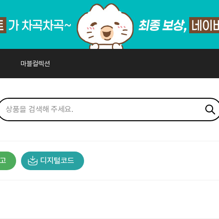
마블컬렉션
고
디지털코드