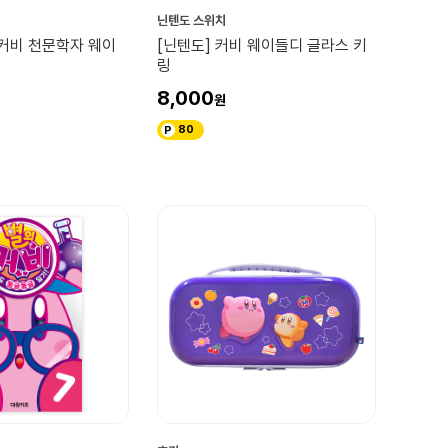
닌텐도 스위치
의커비 천문학자 웨이
[닌텐도] 커비 웨이들디 글라스 키
링
8,000
80