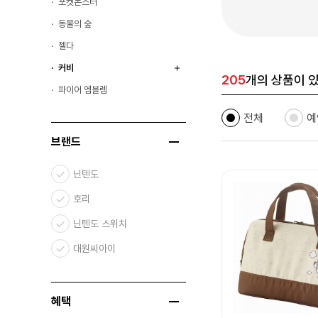
포켓몬스터
동물의 숲
젤다
커비
205
개의 상품이 
파이어 엠블렘
전체
예
브랜드
닌텐도
호리
닌텐도 스위치
대원씨아이
혜택