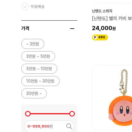
무료배송
닌텐도 스위치
[닌텐도] 별의 커비 
24,000
가격
480
~ 3만원
3만원 ~ 5만원
5만원 ~ 10만원
10만원 ~ 30만원
30만원 ~
0~999,900
원