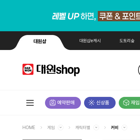
대원샵e캐시
도토리숲
대원샵
예약판매
신상품
재입
HOME
게임
캐릭터별
커비