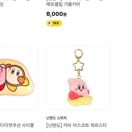
잇
메모클립 거품커비
8,000
160
닌텐도 스위치
비 다이컷쿠션 사이좋
[닌텐도] 커비 마스코트 워프스타