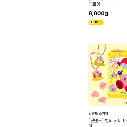
드로잉
8,000
160
닌텐도 스위치
[닌텐도] 별의 커비 
미