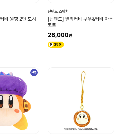
닌텐도 스위치
 커비 원형 2단 도시
[닌텐도] 별의커비 쿠우&커비 마스
코트
28,000
280
신규