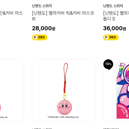
닌텐도 스위치
닌텐도 스위치
카인&커비 마스
[닌텐도] 별의커비 릭&커비 마스코
[닌텐도] 별
트
들디 S
28,000
36,000
280
360
10