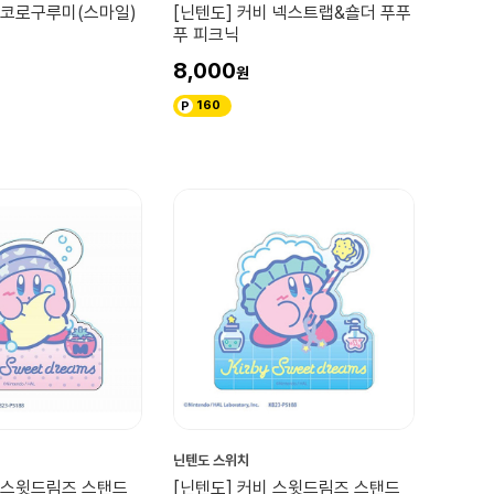
비 코로구루미(스마일)
[닌텐도] 커비 넥스트랩&숄더 푸푸
푸 피크닉
8,000
160
닌텐도 스위치
비 스윗드림즈 스탠드
[닌텐도] 커비 스윗드림즈 스탠드