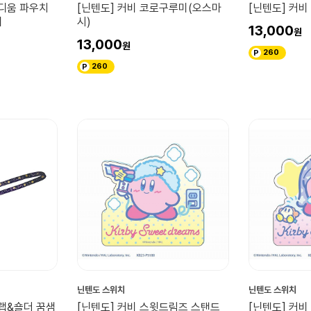
미디움 파우치
[닌텐도] 커비 코로구루미(오스마
[닌텐도] 커
비
시)
13,000
13,000
260
260
닌텐도 스위치
닌텐도 스위치
트랩&숄더 꿈샘
[닌텐도] 커비 스윗드림즈 스탠드
[닌텐도] 커