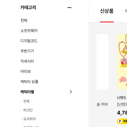
카테고리
신상품
전체
소프트웨어
디지털코드
주변기기
악세서리
아미보
캐릭터 상품
캐릭터별
닌텐도 스위치
닌텐도 스위치
전체
마스코트 워프스타
[닌텐도] 커비 마스코트 파라솔 커비
[닌텐도] 별의 커
피크민
20,000
4,780
요괴워치
200
48