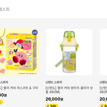
베스트
신규
닌텐도 스위치
닌텐도 스위치
비 마스코트 & 구미
[닌텐도] 별의 커비 원터치 클리어 보
[닌텐도] 별의 
틀 480ML
480ML
26,000
20,000
520
400