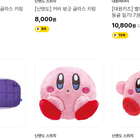
닌텐도 스위치
대원씨아이
 글라스 키링
[닌텐도] 커비 방긋 글라스 키링
[대원키즈] 별
동글 일기! 7
8,000
10,800
1
80
108
닌텐도 스위치
닌텐도 스위치