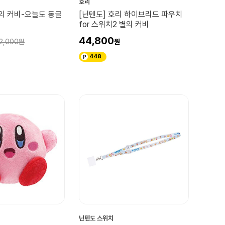
호리
의 커비-오늘도 동글
[닌텐도] 호리 하이브리드 파우치
권
for 스위치2 별의 커비
44,800
2,000
448
닌텐도 스위치