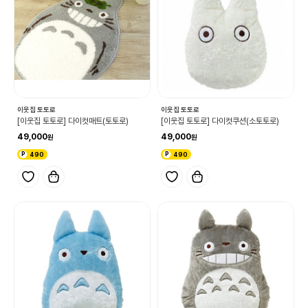
이웃집 토토로
이웃집 토토로
[이웃집 토토로] 다이컷매트(토토로)
[이웃집 토토로] 다이컷쿠션(소토토로)
49,000
49,000
490
490