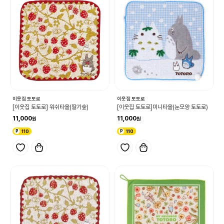
이웃집 토토로
이웃집 토토로
[이웃집 토토로] 워쉬타올(딸기숲)
[이웃집 토토로]미니타올(눈모양 토토로)
11,000
11,000
110
110