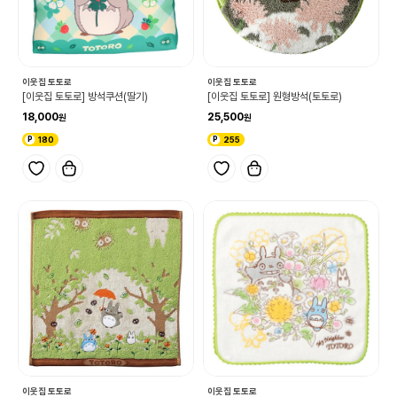
이웃집 토토로
이웃집 토토로
[이웃집 토토로] 방석쿠션(딸기)
[이웃집 토토로] 원형방석(토토로)
18,000
25,500
180
255
이웃집 토토로
이웃집 토토로