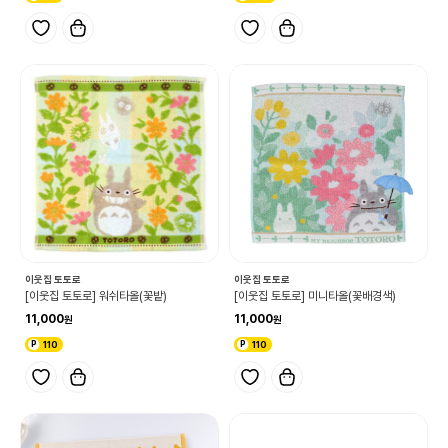
이웃집 토토로
이웃집 토토로
[이웃집 토토로] 워쉬타올(꽃밭)
[이웃집 토토로] 미니타올(꽃배경색)
11,000
11,000
110
110