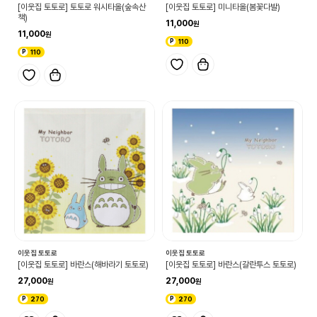
[이웃집 토토로] 토토로 워시타올(숲속산
[이웃집 토토로] 미니타올(봄꽃다발)
책)
11,000
11,000
110
110
이웃집 토토로
이웃집 토토로
[이웃집 토토로] 바란스(해바라기 토토로)
[이웃집 토토로] 바란스(갈란투스 토토로)
27,000
27,000
270
270