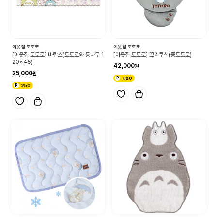
이웃집 토토로
이웃집 토토로
[이웃집 토토로] 바란스(토토로와 등나무 1
[이웃집 토토로] 꼬리쿠션(중토토로)
20x45)
42,000
25,000
420
250