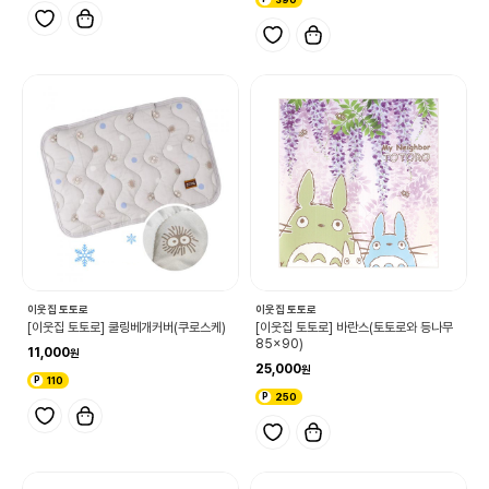
이웃집 토토로
이웃집 토토로
[이웃집 토토로] 쿨링베개커버(쿠로스케)
[이웃집 토토로] 바란스(토토로와 등나무
85x90)
11,000
25,000
110
250