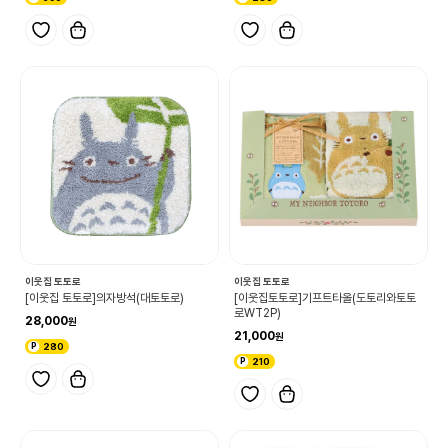
이웃집 토토로
이웃집 토토로
[이웃집 토토로]의자방석(대토토로)
[이웃집토토로]기프트타올(도토리와토토
로WT2P)
28,000
21,000
280
210