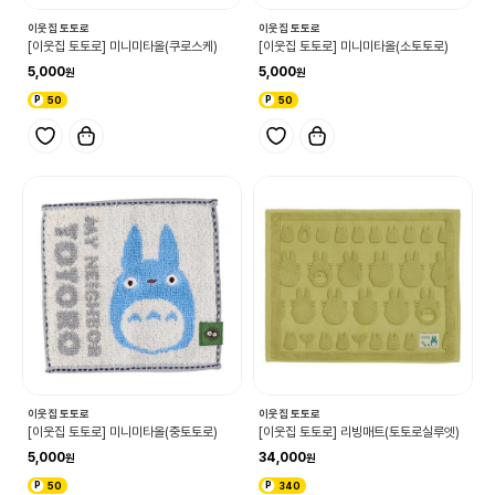
이웃집 토토로
이웃집 토토로
[이웃집 토토로] 미니미타올(쿠로스케)
[이웃집 토토로] 미니미타올(소토토로)
5,000
5,000
50
50
이웃집 토토로
이웃집 토토로
[이웃집 토토로] 미니미타올(중토토로)
[이웃집 토토로] 리빙매트(토토로실루엣)
5,000
34,000
50
340