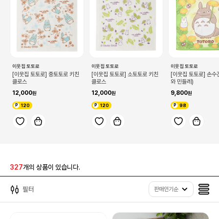
이웃집 토토로
이웃집 토토로
이웃집 토토로
[이웃집 토토로] 중토토로 키친
[이웃집 토토로] 소토토로 키친
[이웃집 토토로] 손수
클로스
클로스
와 민들레)
12,000
12,000
9,800
120
120
98
327
개의 상품이 있습니다.
필터
판매인기순