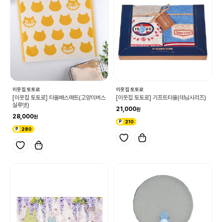
이웃집 토토로
이웃집 토토로
[이웃집 토토로] 타올배스매트(고양이버스
[이웃집 토토로] 기프트타올(데님시리즈)
실루엣)
21,000
28,000
210
280