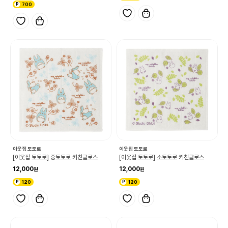
700
이웃집 토토로
이웃집 토토로
[이웃집 토토로] 중토토로 키친클로스
[이웃집 토토로] 소토토로 키친클로스
12,000
12,000
120
120