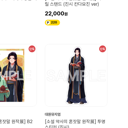
릴 스탠드 (진시 칸다묘진 ver)
22,000
220
단독
단독
대원뮤지엄
혼잣말 원작展] B2
[소설 약사의 혼잣말 원작展] 투명
스티커 (진시)