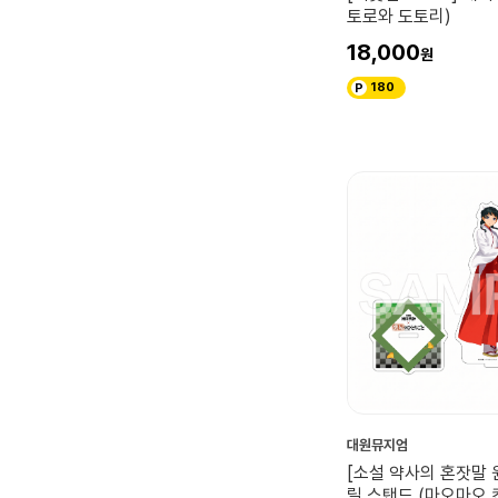
토로와 도토리)
18,000
180
대원뮤지엄
[소설 약사의 혼잣말 
릴 스탠드 (마오마오 칸