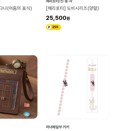
해리포터/신·동·사
다나(어둠의 표식)
[해리포터] 도비시리즈(양말)
25,500
255
서
마녀배달부 키키