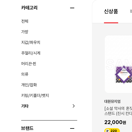
카테고리
신상품
전체
가방
지갑/파우치
주얼리/시계
머리끈·핀
의류
개인/잡화
키링/키홀더/뱃지
해리포터/신·동·사
대원뮤지엄
기타
2 캐릭터 양말 닉
[해리포터] 브로치(마법사의돌)
[소설 약사의 혼
스탠드 (진시 칸다
54,000
22,000
540
브랜드
220