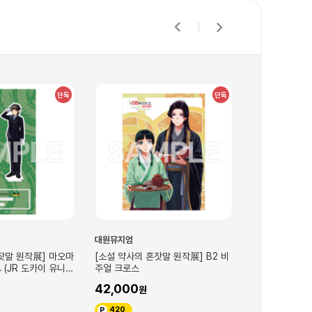
단독
단독
대원뮤지엄
대원뮤지엄
잣말 원작展] 마오마
[소설 약사의 혼잣말 원작展] B2 비
[소설 약사의 
 (JR 도카이 유니폼
주얼 크로스
스티커 (진시)
42,000
7,000
420
70