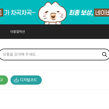
마블컬렉션
고
디지털코드