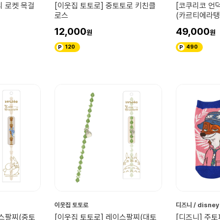
의 로켓 목걸
[이웃집 토토로] 중토토로 키친클
[코쿠리코 언
로스
(카르티에라탱
12,000
49,000
120
490
이웃집 토토로
디즈니 / disney
이스팔찌(중토
[이웃집 토토로] 레이스팔찌(대토
[디즈니] 주토