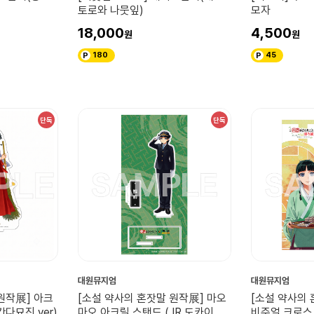
토로와 나뭇잎)
모자
18,000
4,500
180
45
단독
단독
대원뮤지엄
대원뮤지엄
원작展] 아크
[소설 약사의 혼잣말 원작展] 마오
[소설 약사의 
다묘진 ver)
마오 아크릴 스탠드 (JR 도카이 유
비주얼 크로스