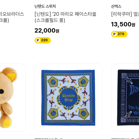
닌텐도 스위치
산엑스
 마리오브라더스
[닌텐도] '20 마리오 페이스타올
[리락쿠마] 얼
크롤)
(스크롤필드 롱)
13,500
22,000
270
220