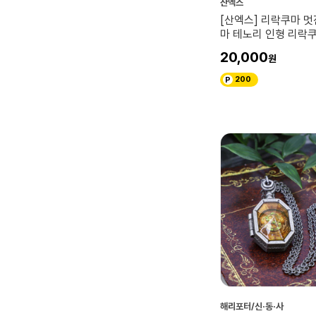
산엑스
[산엑스] 리락쿠마 멋
마 테노리 인형 리락
20,000
200
해리포터/신·동·사