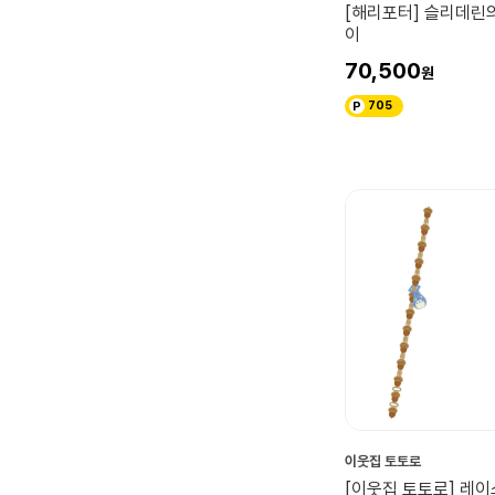
[해리포터] 슬리데린
이
70,500
705
이웃집 토토로
[이웃집 토토로] 레