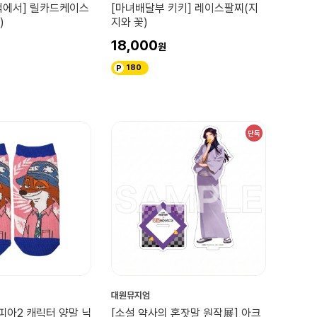
덕에서] 릴카드케이스
[마녀배달부 키키] 레이스팔찌(지
)
지와 꽃)
18,000
180
단독
대원뮤지엄
피아2 캐릭터 양말 닉
[소설 약사의 혼잣말 원작展] 아크