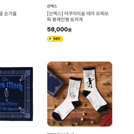
산엑스
굴 손거울
[산엑스] 아쿠아리움 테마 모찌모
찌 봉제인형 토카게
58,000
580