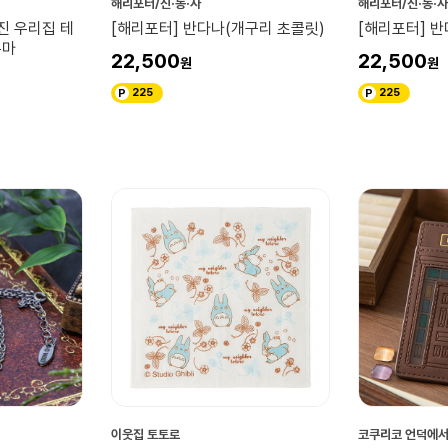
해리포터/신·동·사
해리포터/신·동·사
진 우리집 테
[해리포터] 반다나(개구리 초콜릿)
[해리포터] 반
쿠마
22,500
22,500
225
225
이웃집 토토로
코쿠리코 언덕에