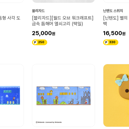
블리자드
닌텐도 스위치
돔형 사각 도
[블리자드][월드 오브 워크래프트]
[닌텐도] 별의
금속 둠해머 열쇠고리 (택일)
백
25,000
16,500
250
330