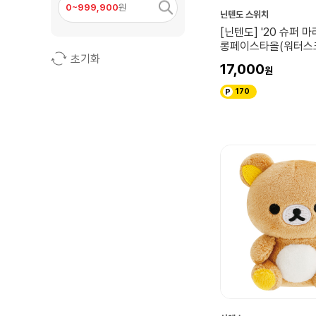
0~999,900
원
산엑스
닌텐도 스위치
[닌텐도] '20 슈퍼
대원뮤지엄
롱페이스타올(워터스
초기화
코쿠리코 언덕에서
17,000
170