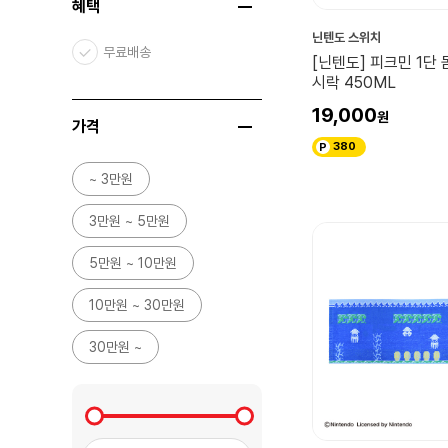
혜택
하울의 움직이는 성
닌텐도 스위치
천공의 성 라퓨타
무료배송
[닌텐도] 피크민 1단 
벼랑 위의 포뇨
시락 450ML
귀를 기울이면
19,000
가격
컬렉션
380
~ 3만원
붉은돼지
담곰이
3만원 ~ 5만원
스타워즈
5만원 ~ 10만원
블리자드
10만원 ~ 30만원
주술회전
30만원 ~
스퀘어 에닉스
HOT TOYS
해리포터/신·동·사