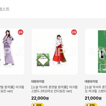
베스트
단독
단독
대원뮤지엄
대원뮤지엄
잣말 원작展] 아크릴
[소설 약사의 혼잣말 원작展] 아크릴
[소설 약사의 혼
묘진 ver)
스탠드 (마오마오 칸다묘진 ver)
오 아크릴 스탠드
버전)
22,000
21,000
220
210