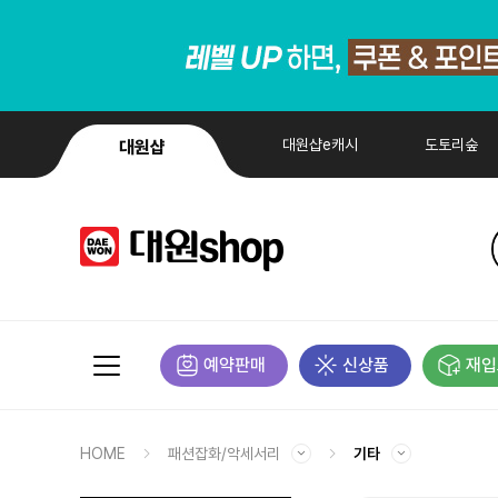
대원샵e캐시
도토리숲
대원샵
예약판매
신상품
재입
HOME
패션잡화/악세서리
기타