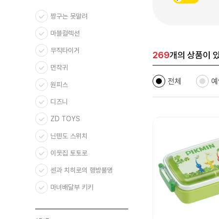
짱구는 못말려
마블컬렉션
무직타이거
269
개의 상품이 
먼작귀
전체
예
원피스
디즈니
ZD TOYS
닌텐도 스위치
이웃집 토토로
센과 치히로의 행방불명
마녀배달부 키키
원령공주