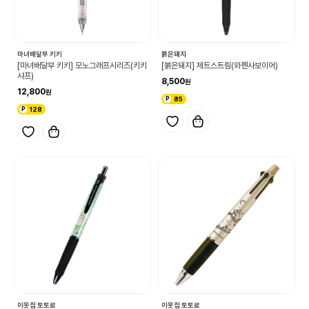
마녀배달부 키키
붉은돼지
[마녀배달부 키키] 모노그래프시리즈(키키
[붉은돼지] 제트스트림(와펜사보이어)
샤프)
8,500
12,800
85
128
이웃집 토토로
이웃집 토토로