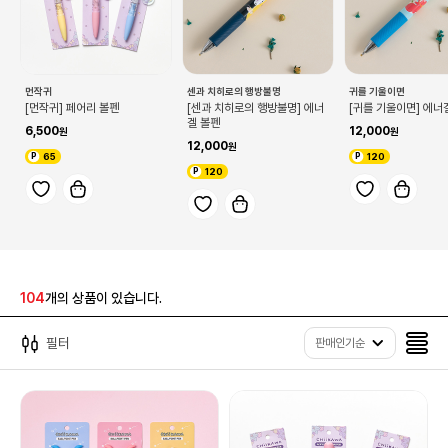
먼작귀
센과 치히로의 행방불명
귀를 기울이면
[먼작귀] 페어리 볼펜
[센과 치히로의 행방불명] 에너
[귀를 기울이면] 에너
겔 볼펜
6,500
12,000
12,000
65
120
120
104
개의 상품이 있습니다.
필터
판매인기순