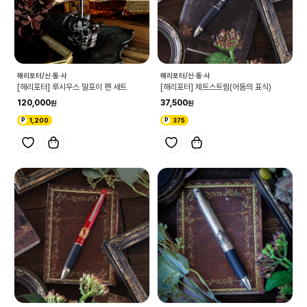
해리포터/신·동·사
해리포터/신·동·사
[해리포터] 루시우스 말포이 펜 세트
[해리포터] 제트스트림(어둠의 표식)
120,000
37,500
1,200
375