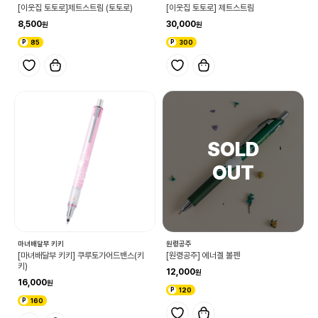
[이웃집 토토로]제트스트림 (토토로)
[이웃집 토토로] 제트스트림
8,500
30,000
85
300
마녀배달부 키키
원령공주
[마녀배달부 키키] 쿠루토가어드밴스(키
[원령공주] 에너겔 볼펜
키)
12,000
16,000
120
160