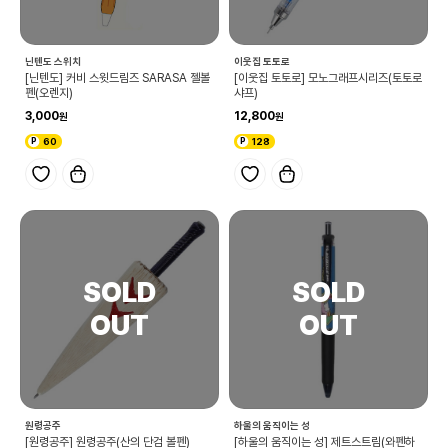
닌텐도 스위치
이웃집 토토로
[닌텐도] 커비 스윗드림즈 SARASA 젤볼
[이웃집 토토로] 모노그래프시리즈(토토로
펜(오렌지)
샤프)
3,000
12,800
60
128
원령공주
하울의 움직이는 성
[원령공주] 원령공주(산의 단검 볼펜)
[하울의 움직이는 성] 제트스트림(와펜하