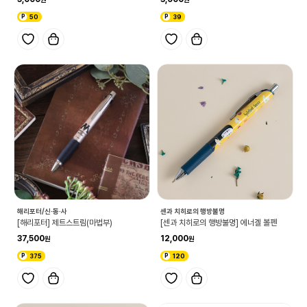
50
39
해리포터/신·동·사
센과 치히로의 행방불명
[해리포터] 제트스트림(마법부)
[센과 치히로의 행방불명] 에너겔 볼펜
37,500
12,000
375
120