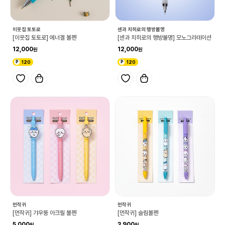
이웃집 토토로
센과 치히로의 행방불명
[이웃집 토토로] 에너겔 볼펜
[센과 치히로의 행방불명] 모노그라데이션
12,000
12,000
120
120
먼작귀
먼작귀
[먼작귀] 갸우뚱 아크릴 볼펜
[먼작귀] 슬림볼펜
5,000
3,900