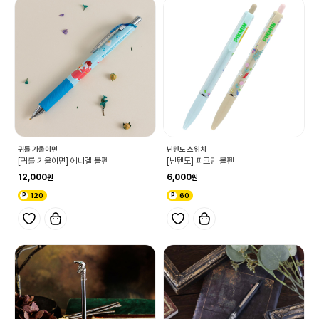
귀를 기울이면
닌텐도 스위치
[귀를 기울이면] 에너겔 볼펜
[닌텐도] 피크민 볼펜
12,000
6,000
120
60