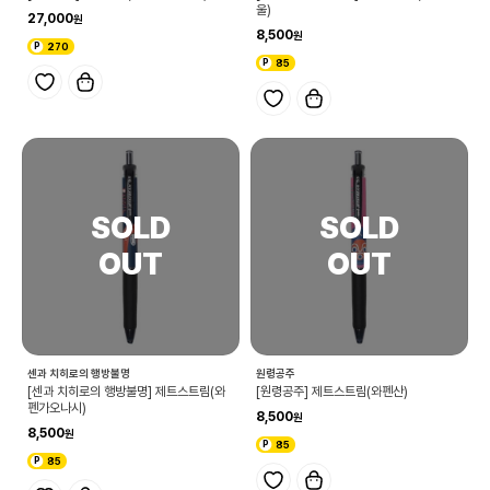
울)
27,000
8,500
270
85
센과 치히로의 행방불명
원령공주
[센과 치히로의 행방불명] 제트스트림(와
[원령공주] 제트스트림(와펜산)
펜가오나시)
8,500
8,500
85
85