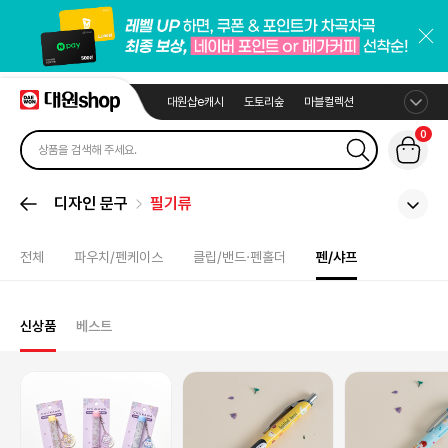
대원샵e캐시
도토리숲
마블컬렉션
0
디자인 문구
필기류
전체
파우치/펜케이스
클립/밴드·펜홀더
펜/샤프
신상품
베스트