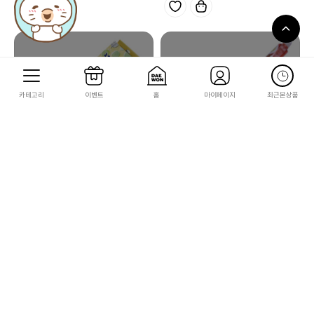
카테고리
이벤트
홈
마이페이지
최근본상품
이웃집 토토로
마녀배달부 키키
[이웃집 토토로]연필세트(토토로)
[마녀배달부 키키] 프릭션볼펜(마녀_RE
D)(후리션)
11,200
6,300
112
63