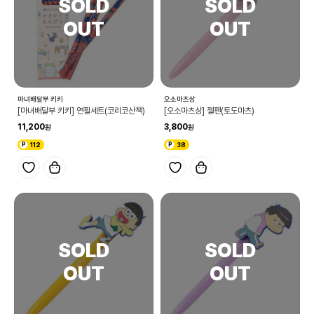
마녀배달부 키키
오소마츠상
[마녀배달부 키키] 연필세트(코리코산책)
[오소마츠상] 젤펜(토도마츠)
11,200
3,800
112
38