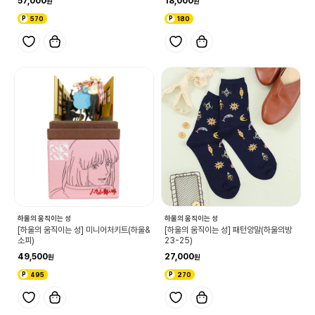
57,000
18,000
570
180
하울의 움직이는 성
하울의 움직이는 성
[하울의 움직이는 성] 미니어처키트(하울&
[하울의 움직이는 성] 패턴양말(하울의방
소피)
23-25)
49,500
27,000
495
270