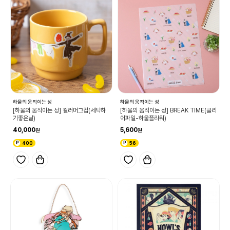
하울의 움직이는 성
하울의 움직이는 성
[하울의 움직이는 성] 컬러머그컵(세탁하
[하울의 움직이는 성] BREAK TIME(클리
기좋은날)
어파일-하울플라워)
40,000
5,600
400
56