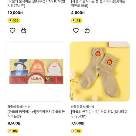
[하울의 움직이는 성]나무젓가락21CM(켈
[하울의 움직이는 성]클리어파일(꽃피는
시퍼2P세트)
정원의 하울)
10,000
4,800
100
48
하울의 움직이는 성
하울의 움직이는 성
[하울의 움직이는 성]점착메모지(하울의움
[하울의 움직이는 성] 단목 양말(캘시퍼 2
직이는성)
3-25cm)
8,500
7,500
85
75