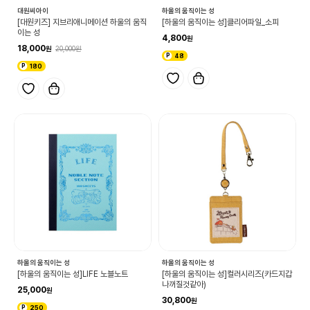
대원씨아이
하울의 움직이는 성
[대원키즈] 지브리애니메이션 하울의 움직
[하울의 움직이는 성]클리어파일_소피
이는 성
4,800
18,000
20,000
48
180
하울의 움직이는 성
하울의 움직이는 성
[하울의 움직이는 성]LIFE 노블노트
[하울의 움직이는 성]컬러시리즈(카드지갑
나꺼질것같아)
25,000
30,800
250