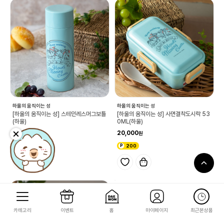
하울의 움직이는 성
하울의 움직이는 성
[하울의 움직이는 성] 스테인레스머그보틀
[하울의 움직이는 성] 사면결착도시락 53
(하울)
0ML(하울)
55,000
20,000
550
200
카테고리
이벤트
홈
마이페이지
최근본상품