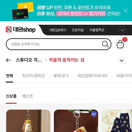
대원샵e캐시
도토리숲
마블컬렉션
0
스튜디오 지브
하울의 움직이는 성
리
전체
피규어/컬렉션
봉제/문구
패션잡화/악세서리
퍼즐/라
신상품
베스트
신규