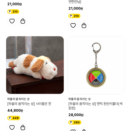
연한만남)
21,000
21,000
210
210
하울의 움직이는 성
하울의 움직이는 성
[하울의 움직이는 성] 사이좋은 힌
[하울의 움직이는 성] 앤틱 원반키홀더(색
원판)
44,800
28,000
448
280