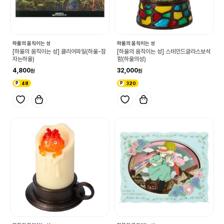
하울의 움직이는 성
하울의 움직이는 성
[하울의 움직이는 성] 클리어파일(하울-잠
[하울의 움직이는 성] 스테인드글라스보석
자는하울)
함(하울의성)
4,800
32,000
48
320