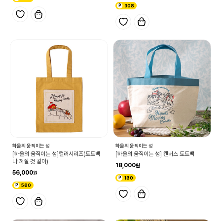
308
하울의 움직이는 성
하울의 움직이는 성
[하울의 움직이는 성]컬러시리즈(토트백
[하울의 움직이는 성] 캔버스 토트백
나 꺼질 것 같아)
18,000
56,000
180
560