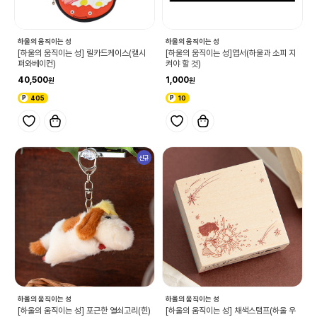
하울의 움직이는 성
하울의 움직이는 성
[하울의 움직이는 성] 릴카드케이스(캘시
[하울의 움직이는 성]엽서(하울과 소피 지
퍼와베이컨)
켜야 할 것)
40,500
1,000
405
10
신규
하울의 움직이는 성
하울의 움직이는 성
[하울의 움직이는 성] 포근한 열쇠고리(힌)
[하울의 움직이는 성] 채색스탬프(하울 우