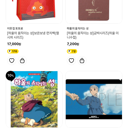
이웃집 토토로
하울의 움직이는 성
[하울의 움직이는 성]보온보냉 런치백(캘
[하울의 움직이는 성]금박시리즈(하울 미
시퍼 시리즈)
니수첩)
17,000
7,200
170
72
10