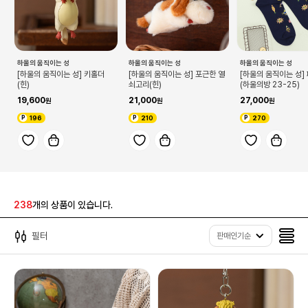
하울의 움직이는 성
하울의 움직이는 성
하울의 움직이는 성
[하울의 움직이는 성] 키홀더
[하울의 움직이는 성] 포근한 열
[하울의 움직이는 성]
(힌)
쇠고리(힌)
(하울의방 23-25)
19,600
21,000
27,000
196
210
270
238
개의 상품이 있습니다.
필터
판매인기순