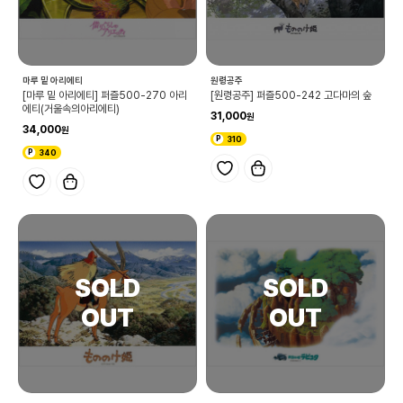
마루 밑 아리에티
원령공주
[마루 밑 아리에티] 퍼즐500-270 아리
[원령공주] 퍼즐500-242 고다마의 숲
에티(거울속의아리에티)
31,000
34,000
310
340