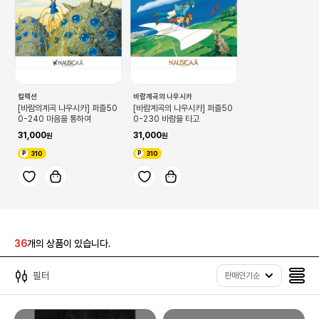
컬렉션
바람계곡의 나우시카
[바람의계곡 나우시카] 퍼즐50
[바람계곡의 나우시카] 퍼즐50
0-240 마음을 통하여
0-230 바람을 타고
31,000
31,000
310
310
36
개의 상품이 있습니다.
필터
판매인기순