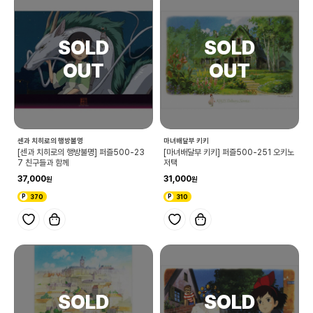
센과 치히로의 행방불명
마녀배달부 키키
[센과 치히로의 행방불명] 퍼즐500-23
[마녀배달부 키키] 퍼즐500-251 오키노
7 친구들과 함께
저택
37,000
31,000
370
310