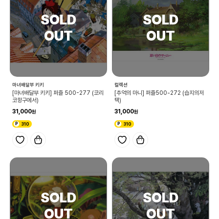
마녀배달부 키키
컬렉션
[마녀배달부 키키] 퍼즐 500-277 (코리
[추억의 마니] 퍼즐500-272 (습지의저
코항구에서)
택)
31,000
31,000
310
310