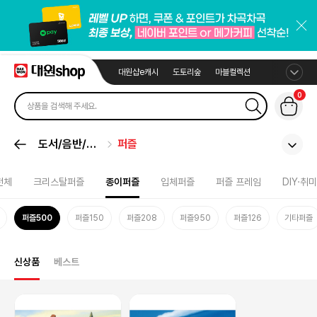
대원샵e캐시
도토리숲
마블컬렉션
0
도서/음반/취
퍼즐
미
전체
크리스탈퍼즐
종이퍼즐
입체퍼즐
퍼즐 프레임
DIY·취미
퍼즐500
퍼즐150
퍼즐208
퍼즐950
퍼즐126
기타퍼즐
신상품
베스트