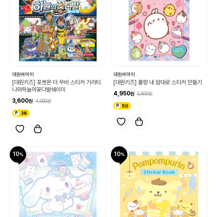
대원씨아이
대원씨아이
[대원키즈] 포켓몬 더 무비 스티커 기라티
[대원키즈] 몰랑 내 맘대로 스티커 만들기
나와하늘의꽃다발쉐이미
4,950
5,500
3,600
4,000
50
36
10
10