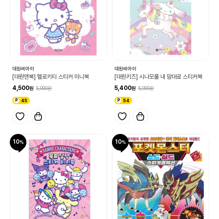
대원씨아이
대원씨아이
[대원앤북] 헬로키티 스티커 미니북
[대원키즈] 시나모롤 내 맘대로 스티커북
4,500
5,400
5,000
6,000
45
54
10
10