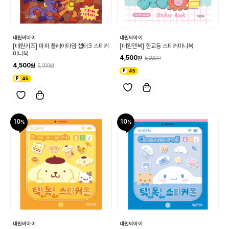
대원씨아이
대원씨아이
[대원키즈] 파피 플레이타임 챕터3 스티커
[대원앤북] 한교동 스티커미니북
미니북
4,500
5,000
4,500
5,000
45
45
10
10
대원씨아이
대원씨아이