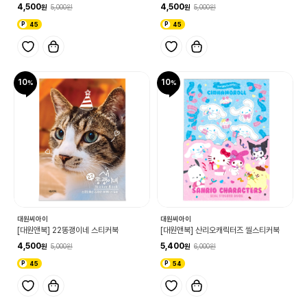
4,500
4,500
5,000
5,000
45
45
10
10
대원씨아이
대원씨아이
[대원앤북] 22똥괭이네 스티커북
[대원앤북] 산리오캐릭터즈 씰스티커북
4,500
5,400
5,000
6,000
45
54