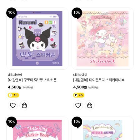
10
10
대원씨아이
대원씨아이
[대원앤북] 쿠로미 틱! 톡! 스티커폰
[대원앤북] 마이멜로디 스티커미니북
4,500
4,500
5,000
5,000
45
45
10
10