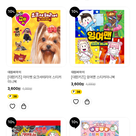
10
10
대원씨아이
대원씨아이
[대원키즈] 마이펫 요크셔테리어 스티커
[대원키즈] 잉여맨 스티커미니북
미니북
3,600
4,000
3,600
4,000
36
36
10
10