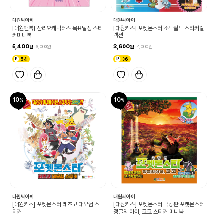
대원씨아이
대원씨아이
[대원앤북] 산리오캐릭터즈 목표달성 스티
[대원키즈] 포켓몬스터 소드실드 스티커컬
커미니북
렉션
5,400
3,600
6,000
4,000
54
36
10
10
대원씨아이
대원씨아이
[대원키즈] 포켓몬스터 레츠고 대모험 스
[대원키즈] 포켓몬스터 극장판 포켓몬스터
티커
정글의 아이, 코코 스티커 미니북