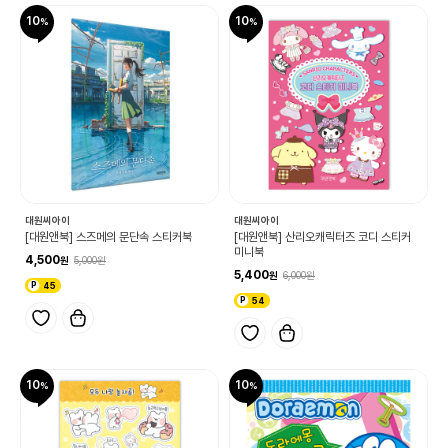
10
10
대원씨아이
대원씨아이
[대원앤북] 스즈메의 문단속 스티커북
[대원앤북] 산리오캐릭터즈 코디 스티커
미니북
4,500
5,000
5,400
6,000
45
54
10
10