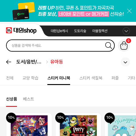
대원샵e캐시
도토리숲
마블컬렉션
0
도서/음반/취
유아동
미
전체
교양 학습
스티커 미니북
스티커 색칠북
퍼즐
기타
신상품
베스트
10
10
10