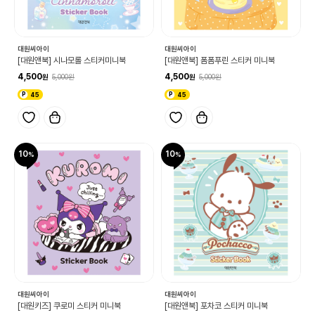
대원씨아이
대원씨아이
[대원앤북] 시나모롤 스티커미니북
[대원앤북] 폼폼푸린 스티커 미니북
4,500
4,500
5,000
5,000
45
45
10
10
대원씨아이
대원씨아이
[대원키즈] 쿠로미 스티커 미니북
[대원앤북] 포차코 스티커 미니북