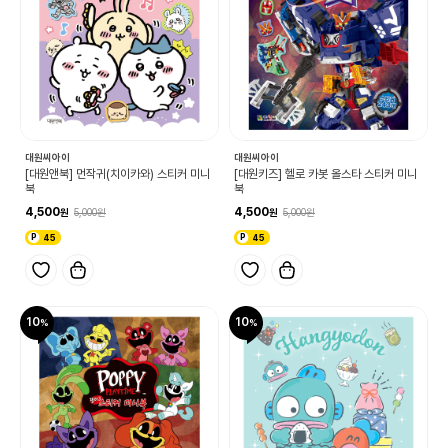
대원씨아이
대원씨아이
[대원앤북] 먼작귀(치이카와) 스티커 미니
[대원키즈] 헬로 카봇 올스타 스티커 미니
북
북
4,500
4,500
5,000
5,000
45
45
10
10