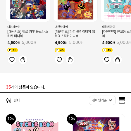
대원씨아이
대원씨아이
대원씨아이
[대원키즈] 헬로 카봇 올스타 스
[대원키즈] 파피 플레이타임 챕
[대원앤북] 한교동 
티커 미니북
터3 스티커미니북
북
5,000
5,000
5,000
4,500
4,500
4,500
45
45
45
35
개의 상품이 있습니다.
필터
판매인기순
10
10