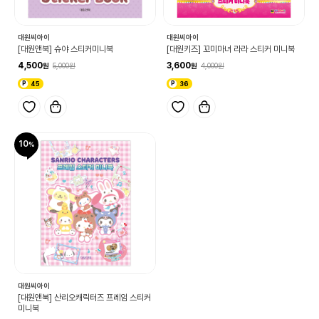
대원씨아이
대원씨아이
[대원앤북] 슈야 스티커미니북
[대원키즈] 꼬미마녀 라라 스티커 미니북
4,500
3,600
5,000
4,000
45
36
10
대원씨아이
[대원앤북] 산리오캐릭터즈 프레임 스티커
미니북