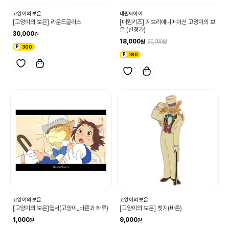
고양이의 보은
대원씨아이
[고양이의 보은] 라운드글라스
[대원키즈] 지브리애니메이션 고양이의 보
은 (신정가)
30,000
18,000
20,000
300
180
고양이의 보은
고양이의 보은
[고양이의 보은]엽서(고양이_바론과 하루)
[고양이의 보은] 뱃지(바론)
1,000
9,000