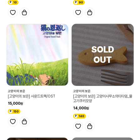
10
90
고양이의 보은
고양이의 보은
[고양이의 보은] 사운드트랙/OST
[고양이의 보은] 고양이사무소의티타임_물
고기쿠키모양
15,000
14,000
150
140