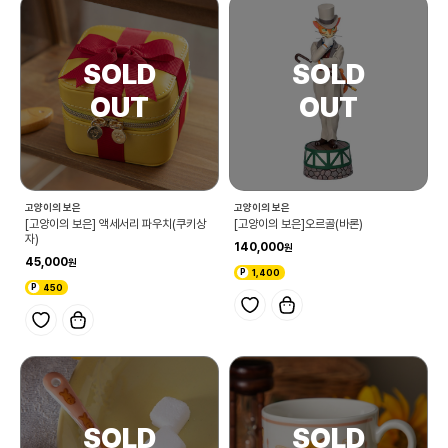
고양이의 보은
고양이의 보은
[고양이의 보은] 액세서리 파우치(쿠키상
[고양이의 보은]오르골(바론)
자)
140,000
45,000
1,400
450