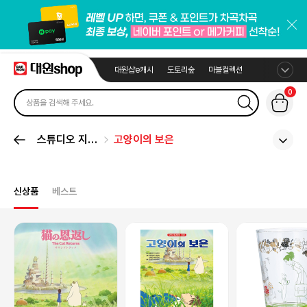
대원샵e캐시
도토리숲
마블컬렉션
0
스튜디오 지브
고양이의 보은
리
신상품
베스트