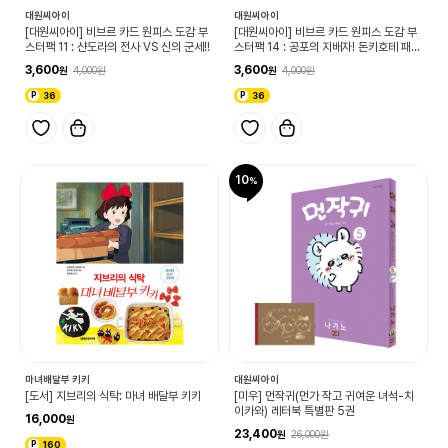
대원씨아이
대원씨아이
[대원씨아이] 비브르 카드 원피스 도감 부
[대원씨아이] 비브르 카드 원피스 도감 부
스터팩 11 : 샨도라의 전사 VS 신의 군세!!
스터팩 14 : 공포의 지배자! 돈키호테 패밀
리!!
3,600
3,600
4,000
4,000
36
36
10
대원씨아이
마녀배달부 키키
[미우] 먼작귀(먼가 작고 귀여운 녀석-치
[도서] 지브리의 식탁: 마녀 배달부 키키
이카와) 레터북 특별판 5권
16,000
23,400
26,000
160