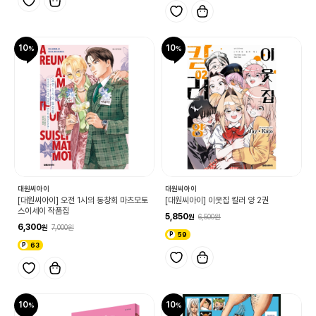
10
10
대원씨아이
대원씨아이
[대원씨아이] 오전 1시의 동창회 마츠모토
[대원씨아이] 이웃집 킬러 양 2권
스이세이 작품집
5,850
6,500
6,300
7,000
59
63
10
10