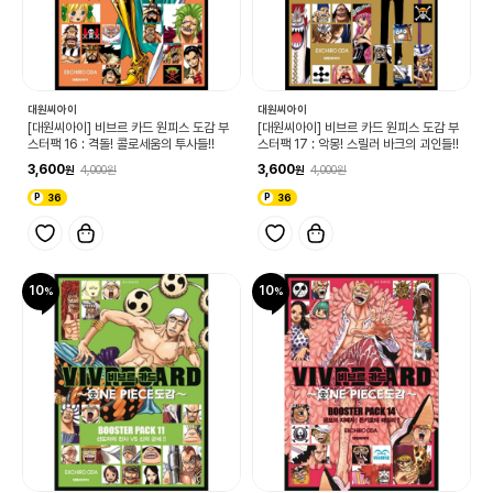
대원씨아이
대원씨아이
[대원씨아이] 비브르 카드 원피스 도감 부
[대원씨아이] 비브르 카드 원피스 도감 부
스터팩 16 : 격돌! 콜로세움의 투사들!!
스터팩 17 : 악몽! 스릴러 바크의 괴인들!!
3,600
3,600
4,000
4,000
36
36
10
10