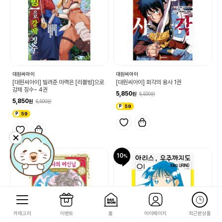
대원씨아이
대원씨아이
[대원씨아이] 빌려준 마력은 [리볼빙]으로
[대원씨아이] 회각의 용사 1권
강제 징수~ 4권
5,850
6,500
5,850
6,500
59
59
10
10
카테고리
이벤트
홈
마이페이지
최근본상품