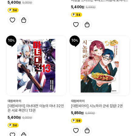
마왕을 쓰러뜨린 후에도...위험해 보여서 5
5,400
6,000
권
5,400
6,000
54
54
10
10
대원씨아이
대원씨아이
[대원씨아이] 마녀대전 이능의 마녀 32인
[대원씨아이] 시노하라 군네 집밥! 2권
은 서로 죽인다 13권
5,850
6,500
5,400
6,000
59
54