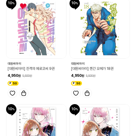
10
10
대원씨아이
대원씨아이
[대원씨아이] 진격의 에로코씨 9권
[대원씨아이] 켄간 오메가 18권
4,950
4,950
5,500
5,500
50
50
10
10