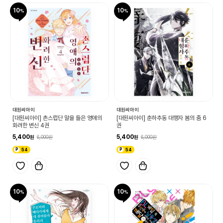
10
10
대원씨아이
대원씨아이
[대원씨아이] 촌스럽단 말을 들은 영애의
[대원씨아이] 춘하추동 대행자 봄의 춤 6
화려한 변신 4권
권
5,400
5,400
6,000
6,000
54
54
10
10