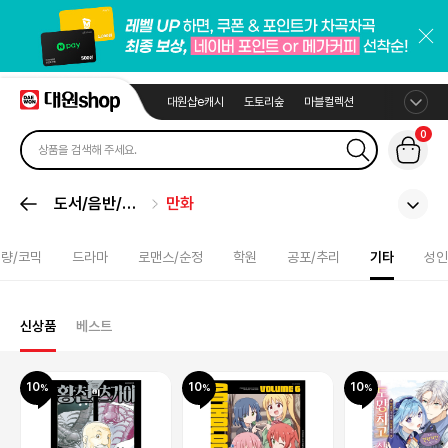
대원샵e캐시
도토리숲
마블컬렉션
0
도서/음반/취
만화
미
량/코믹
드라마
로맨스/순정
학원
공포/추리
기타
성인
신상품
베스트
10
10
10