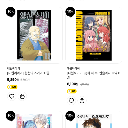
10
10
대원씨아이
대원씨아이
[대원씨아이] 황천의 츠가이 11권
[대원씨아이] 봇치 더 록! 앤솔러지 코믹 6
권
5,850
6,500
8,100
9,000
59
81
10
10