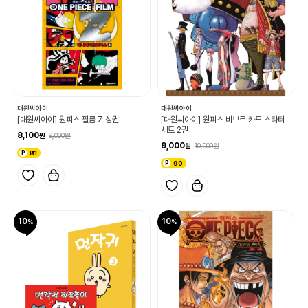
대원씨아이
대원씨아이
[대원씨아이] 원피스 필름 Z 상권
[대원씨아이] 원피스 비브르 카드 스타터
세트 2권
8,100
9,000
9,000
10,000
81
90
10
10