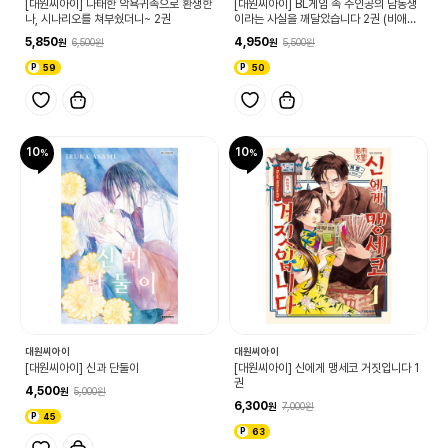
[대원씨아이] 나태한 악욕귀족으로 환생한
[대원씨아이] BL게임 속 주인공의 남동생
나, 시나리오를 쳐부쉈더니~ 2권
이라는 사실을 깨달았습니다 2권 (비애33
6)
5,850
4,950
6,500
5,500
59
50
10
10
대원씨아이
대원씨아이
[대원씨아이] 신과 단둘이
[대원씨아이] 신에게 맹세코 거짓입니다 1
권
4,500
5,000
6,300
7,000
45
63