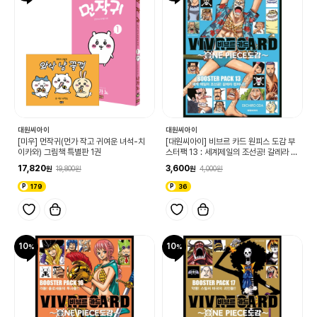
대원씨아이
대원씨아이
[미우] 먼작귀(먼가 작고 귀여운 녀석-치
[대원씨아이] 비브르 카드 원피스 도감 부
이카와) 그림책 특별판 1권
스터팩 13 : 세계제일의 조선공! 갈레라 컴
퍼니!!
17,820
3,600
19,800
4,000
179
36
10
10