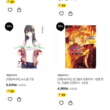
45
63
10
10
대원씨아이
대원씨아이
[대원씨아이] 뉴노멀 7권
[대원씨아이] 샹그릴라 프론티어 ~망겜 헌
터, 갓겜에 도전하다~ 26권
5,400
6,000
4,950
5,500
54
50