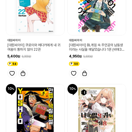
대원씨아이
대원씨아이
[대원씨아이] 쿠로이와 메다카에게 내 귀
[대원씨아이] BL게임 속 주인공의 남동생
여움이 통하지 않아 22권
이라는 사실을 깨달았습니다 1권 (비애33
4)
5,400
4,950
6,000
5,500
54
50
10
10