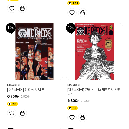
234
10
10
대원씨아이
대원씨아이
[대원씨아이] 원피스: 노벨 로
[대원씨아이] 원피스 노벨: 밀짚모자 스토
리즈
6,750
7,500
6,300
7,000
68
63