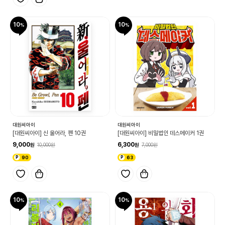
10
10
대원씨아이
대원씨아이
[대원씨아이] 신 울어라, 펜 10권
[대원씨아이] 비밀법인 데스메이커 1권
9,000
6,300
10,000
7,000
90
63
10
10