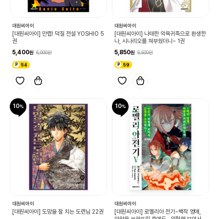
대원씨아이
대원씨아이
[대원씨아이] 만렙! 덕질 전설 YOSHIO 5
[대원씨아이] 나태한 악욕귀족으로 환생한
권
나, 시나리오를 쳐부쉈더니~ 1권
5,400
5,850
6,000
6,500
54
59
10
10
대원씨아이
대원씨아이
[대원씨아이] 도망을 잘 치는 도련님 22권
[대원씨아이] 로멜리아 전기~백작 영애,