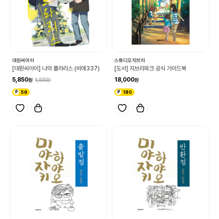
대원씨아이
스튜디오지브리
[대원씨아이] 나의 폴라리스 (비애337)
[도서] 지브리파크 공식 가이드북
5,850
18,000
6,500
59
180