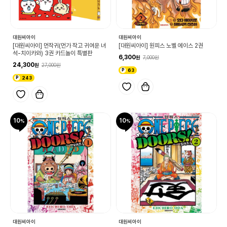
대원씨아이
대원씨아이
[대원씨아이] 먼작귀(먼가 작고 귀여운 녀
[대원씨아이] 원피스 노벨 에이스 2권
석-치이카와) 3권 카드놀이 특별판
6,300
7,000
24,300
27,000
63
243
10
10
대원씨아이
대원씨아이