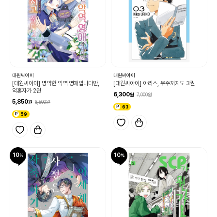
대원씨아이
대원씨아이
[대원씨아이] 병약한 악역 영애입니다만,
[대원씨아이] 아리스, 우주까지도 3권
약혼자가 2권
6,300
7,000
5,850
6,500
63
59
10
10