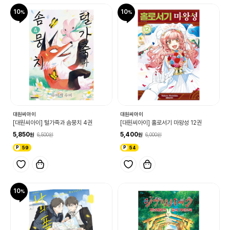
10
10
대원씨아이
대원씨아이
[대원씨아이] 털가죽과 솜뭉치 4권
[대원씨아이] 홀로서기 마왕성 12권
5,850
5,400
6,500
6,000
59
54
10