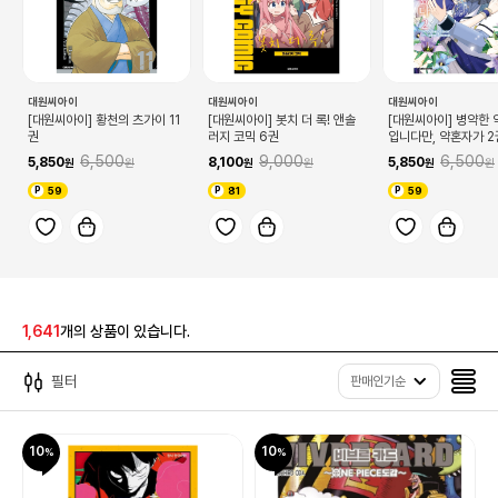
대원씨아이
대원씨아이
대원씨아이
[대원씨아이] 황천의 츠가이 11
[대원씨아이] 봇치 더 록! 앤솔
[대원씨아이] 병약한 
권
러지 코믹 6권
입니다만, 약혼자가 2
6,500
9,000
6,500
5,850
8,100
5,850
59
81
59
1,641
개의 상품이 있습니다.
필터
판매인기순
10
10