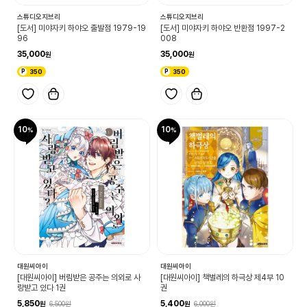
스튜디오지브리
스튜디오지브리
[도서] 미야자키 하야오 출발점 1979-19
[도서] 미야자키 하야오 반환점 1997-2
96
008
35,000
35,000
350
350
10
10
대원씨아이
대원씨아이
[대원씨아이] 버림받은 공주는 의외로 사
[대원씨아이] 책벌레의 하극상 제4부 10
랑받고 있다 1권
권
5,850
5,400
6,500
6,000