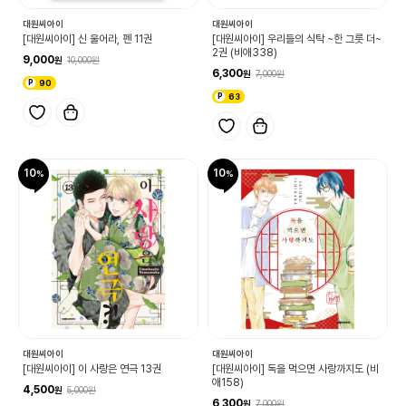
대원씨아이
대원씨아이
[대원씨아이] 신 울어라, 펜 11권
[대원씨아이] 우리들의 식탁 ~한 그릇 더~
2권 (비애338)
9,000
10,000
6,300
7,000
90
63
10
10
대원씨아이
대원씨아이
[대원씨아이] 이 사랑은 연극 13권
[대원씨아이] 독을 먹으면 사랑까지도 (비
애158)
4,500
5,000
6,300
7,000