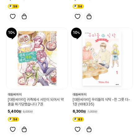
59
54
10
10
대원씨아이
대원씨아이
[대원씨아이] 귀족에서 서민이 되어서 약
[대원씨아이] 우리들의 식탁 -한 그릇 더-
혼을 파기당했습니다 7권
1권 (비애335)
5,400
6,300
6,000
7,000
54
63