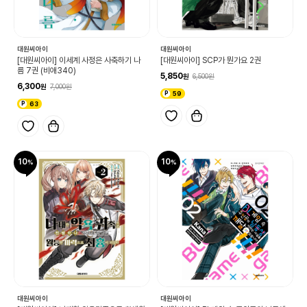
대원씨아이
대원씨아이
[대원씨아이] 이세계 사정은 사축하기 나
[대원씨아이] SCP가 뭔가요 2권
름 7권 (비애340)
5,850
6,500
6,300
7,000
59
63
10
10
대원씨아이
대원씨아이