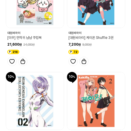
대원씨아이
대원씨아이
[미우] 먼작귀 냠냠 쿠킹북
[대원씨아이] 케이온 Shuffle 3권
21,600
7,200
24,000
8,000
216
72
10
10