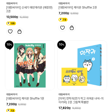
대원씨아이
대원씨아이
[대원씨아이] 신세기 에반게리온 (애장판)
[대원씨아이] 케이온 Shuffle 2권
2권
7,200
8,000
13,500
15,000
72
135
10
10
대원씨아이
대원씨아이
[대원씨아이] 케이온 Shuffle 1권
[미우] 먼작귀(먼가 작고 귀여운 녀석-치
이카와) 2권 그림책 특별판
7,200
8,000
17,820
19,800
72