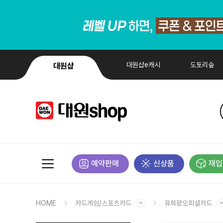
대원샵e캐시
도토리숲
대원샵
예약판매
신상품
재입
HOME
카드게임/스포츠카드
유희왕오피셜카드