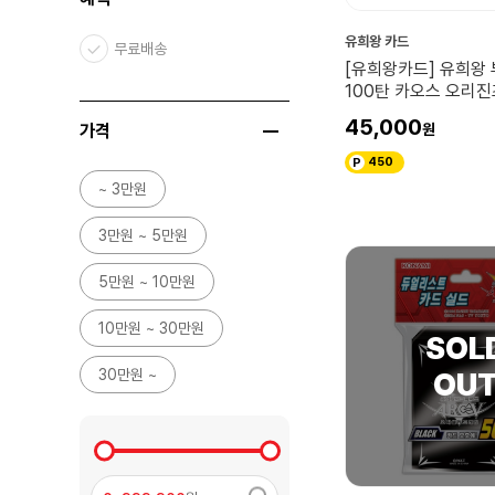
유희왕 카드
무료배송
[유희왕카드] 유희왕 
100탄 카오스 오리진
45,000
가격
450
~ 3만원
3만원 ~ 5만원
5만원 ~ 10만원
10만원 ~ 30만원
30만원 ~