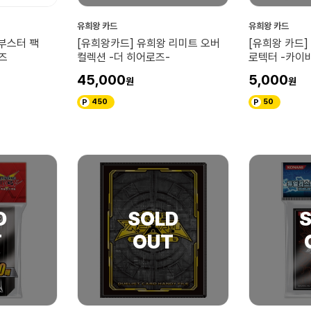
유희왕 카드
유희왕 카드
부스터 팩
[유희왕카드] 유희왕 리미트 오버
[유희왕 카드]
즈
컬렉션 -더 히어로즈-
로텍터 -카이
45,000
5,000
450
50