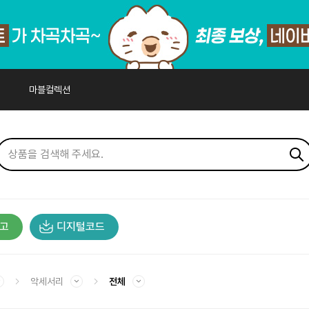
마블컬렉션
고
디지털코드
악세서리
전체