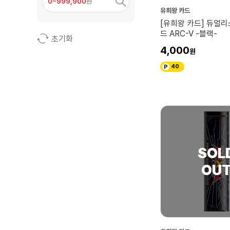
0~999,900
원
유희왕 카드
[유희왕 카드] 듀얼리
드 ARC-V -블랙-
초기화
4,000
40