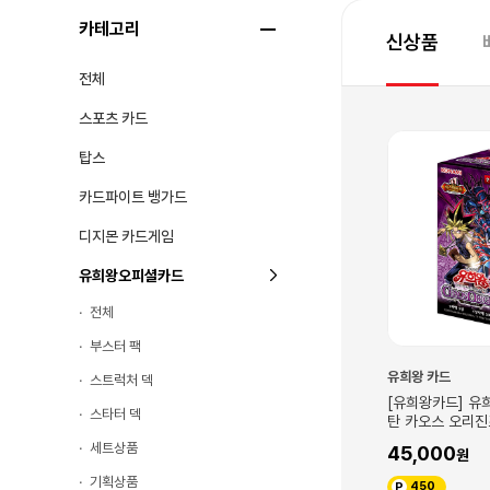
카테고리
신상품
전체
스포츠 카드
탑스
카드파이트 뱅가드
디지몬 카드게임
유희왕오피셜카드
전체
부스터 팩
유희왕 카드
스트럭처 덱
[유희왕카드] 유희
스타터 덱
탄 카오스 오리진
세트상품
45,000
기획상품
450