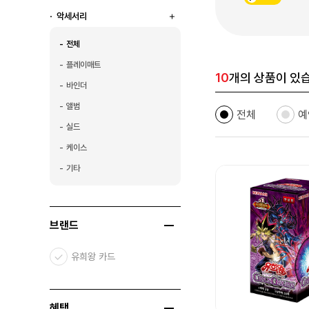
악세서리
전체
플레이매트
10
개의 상품이 있
바인더
앨범
전체
예
실드
케이스
기타
브랜드
유희왕 카드
혜택