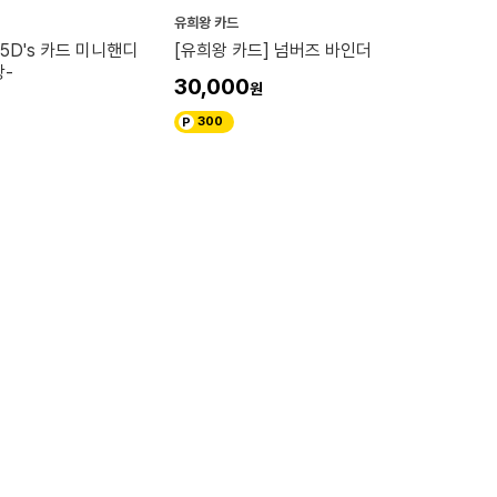
유희왕 카드
 5D's 카드 미니핸디
[유희왕 카드] 넘버즈 바인더
장-
30,000
300