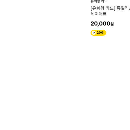
유희왕 카드
[유희왕 카드] 듀얼리
레이매트
20,000
200