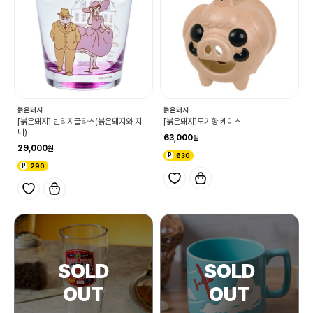
붉은돼지
붉은돼지
[붉은돼지] 빈티지글라스(붉은돼지와 지
[붉은돼지]모기향 케이스
나)
63,000
29,000
630
290