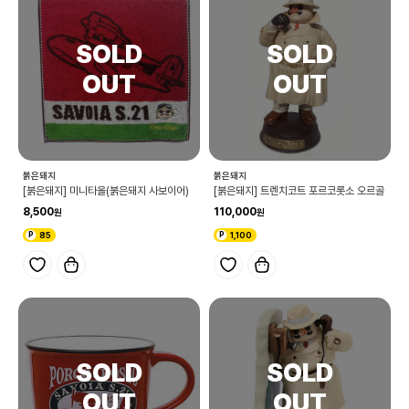
붉은돼지
붉은돼지
[붉은돼지] 미니타올(붉은돼지 사보이어)
[붉은돼지] 트렌치코트 포르코롯소 오르골
8,500
110,000
85
1,100