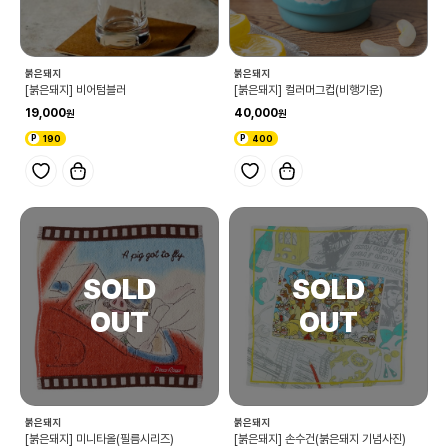
붉은돼지
붉은돼지
[붉은돼지] 비어텀블러
[붉은돼지] 컬러머그컵(비행기운)
19,000
40,000
190
400
붉은돼지
붉은돼지
[붉은돼지] 미니타올(필름시리즈)
[붉은돼지] 손수건(붉은돼지 기념사진)