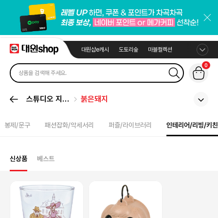
대원샵e캐시
도토리숲
마블컬렉션
0
스튜디오 지브
붉은돼지
리
봉제/문구
패션잡화/악세서리
퍼즐/라이브러리
인테리어/리빙/키친
신상품
베스트