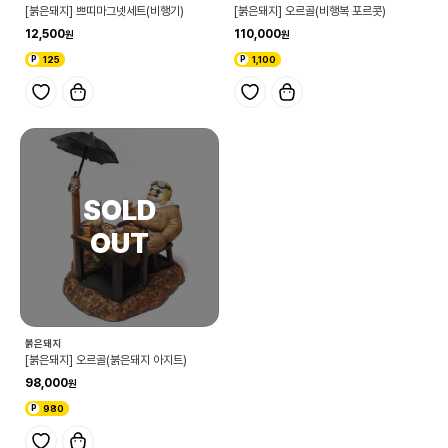
[붉은돼지] 쁘띠마그넷세트(비행기)
[붉은돼지] 오르골(비행복 포르콧)
12,500
110,000
125
1,100
붉은돼지
[붉은돼지] 오르골(붉은돼지 아지트)
98,000
980