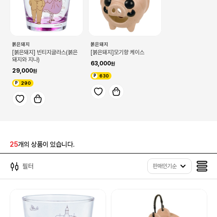
붉은돼지
붉은돼지
[붉은돼지] 빈티지글라스(붉은
[붉은돼지]모기향 케이스
돼지와 지나)
63,000
29,000
630
290
25
개의 상품이 있습니다.
필터
판매인기순