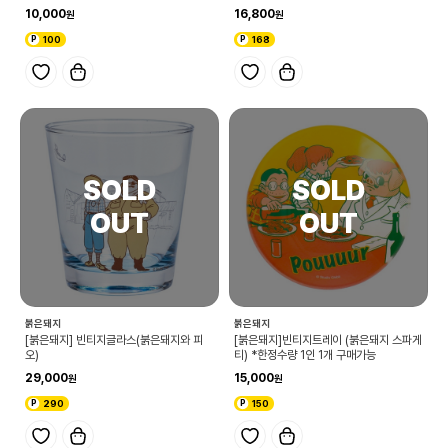
10,000
16,800
100
168
붉은돼지
붉은돼지
[붉은돼지] 빈티지글라스(붉은돼지와 피
[붉은돼지]빈티지트레이 (붉은돼지 스파게
오)
티) *한정수량 1인 1개 구매가능
29,000
15,000
290
150