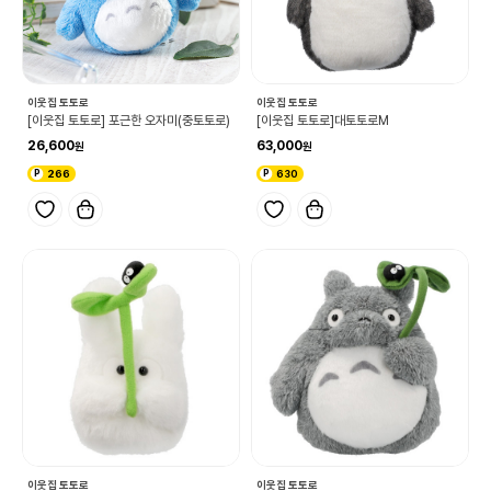
이웃집 토토로
이웃집 토토로
[이웃집 토토로] 포근한 오자미(중토토로)
[이웃집 토토로]대토토로M
26,600
63,000
266
630
이웃집 토토로
이웃집 토토로