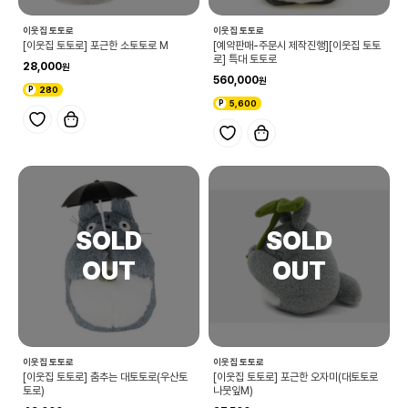
이웃집 토토로
이웃집 토토로
[이웃집 토토로] 포근한 소토토로 M
[예약판매-주문시 제작진행][이웃집 토토
로] 특대 토토로
28,000
560,000
280
5,600
이웃집 토토로
이웃집 토토로
[이웃집 토토로] 춤추는 대토토로(우산토
[이웃집 토토로] 포근한 오자미(대토토로
토로)
나뭇잎M)