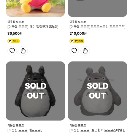
이웃집 토토로
이웃집 토토로
[이웃집 토토로] 메이 밀짚모자 SS(좌)
[이웃집 토토로]토토로스토리(토토로쿠션)
36,500
210,000
365
2,100
이웃집 토토로
이웃집 토토로
[이웃집 토토로]대토토로L
[이웃집 토토로] 포근한 대토토로스마일 L