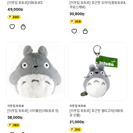
[이웃집 토토로]대토토로S
[이웃집 토토로] 포근한 오자미(중토토로&
쿠로스케M)
49,000
30,800
490
308
이웃집 토토로
이웃집 토토로
[이웃집 토토로] 사이좋은(대토토로 S)
[이웃집 토토로] 포근한 열쇠고리(대토토
로 선물)
38,000
21,000
380
210