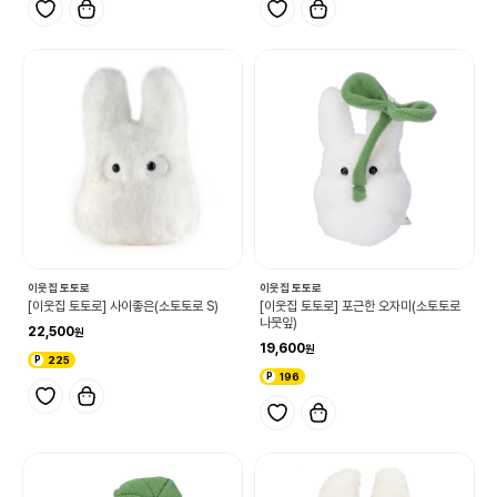
이웃집 토토로
이웃집 토토로
[이웃집 토토로] 사이좋은(소토토로 S)
[이웃집 토토로] 포근한 오자미(소토토로
나뭇잎)
22,500
19,600
225
196