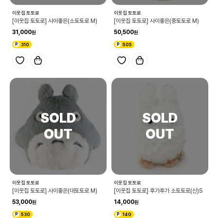
이웃집 토토로
이웃집 토토로
[이웃집 토토로] 사이좋은(소토토로 M)
[이웃집 토토로] 사이좋은(중토토로 M)
31,000
50,500
310
505
이웃집 토토로
이웃집 토토로
[이웃집 토토로] 사이좋은(대토토로 M)
[이웃집 토토로] 후가후가 소토토로(신)S
53,000
14,000
530
140