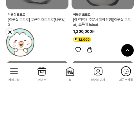
이웃집 토토로
이웃집 토토로
[이웃집 토토로] 포근한 대토토로(나뭇잎)
[예약판매-주문시 제작진행][이웃집 토토
S
로] 초특대 토토로
35,000
1,200,000
350
12,000
카테고리
이벤트
홈
마이페이지
최근본상품
이웃집 토토로
이웃집 토토로
[이웃집 토토로] 포근한 오자미(대토토로
[이웃집 토토로] 포근한 오자미(대토토로
그린)
스마일M)