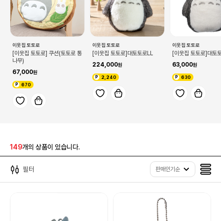
이웃집 토토로
이웃집 토토로
이웃집 토토로
[이웃집 토토로] 쿠션(토토로 통
[이웃집 토토로]대토토로LL
[이웃집 토토로]대토
나무)
224,000
63,000
67,000
2,240
630
670
149
개의 상품이 있습니다.
필터
판매인기순