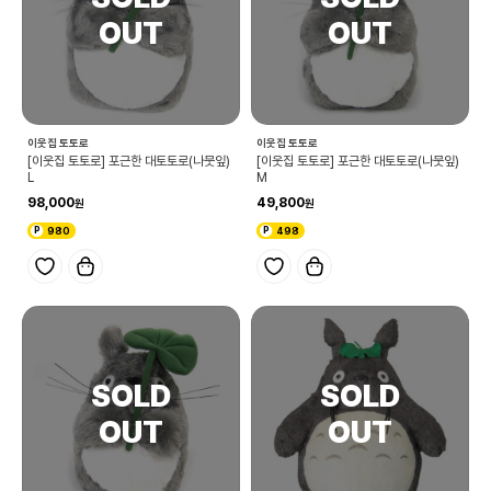
이웃집 토토로
이웃집 토토로
[이웃집 토토로] 포근한 대토토로(나뭇잎)
[이웃집 토토로] 포근한 대토토로(나뭇잎)
L
M
98,000
49,800
980
498