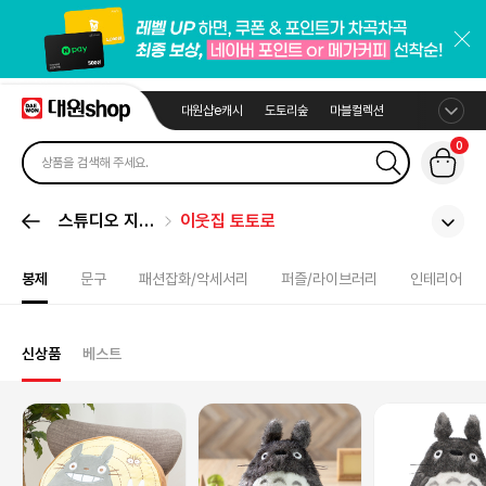
대원샵e캐시
도토리숲
마블컬렉션
0
스튜디오 지브
이웃집 토토로
리
봉제
문구
패션잡화/악세서리
퍼즐/라이브러리
인테리어
신상품
베스트