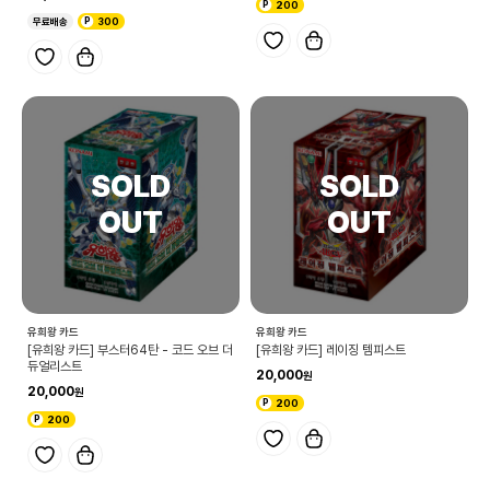
200
무료배송
300
유희왕 카드
유희왕 카드
[유희왕 카드] 부스터64탄 - 코드 오브 더
[유희왕 카드] 레이징 템피스트
듀얼리스트
20,000
20,000
200
200