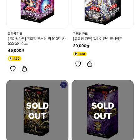
유희왕 카드
유희왕 카드
[유희왕카드] 유희왕 부스터 팩 100탄 카
[유희왕 카드] 얼라이언스 인사이트
오스 오리진즈
30,000
45,000
300
450
신규