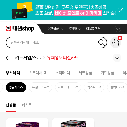
대원샵e캐시
도토리숲
마블컬렉션
0
카드게임/스포
유희왕오피셜카드
츠카드
부스터 팩
스트럭처 덱
스타터 덱
세트상품
기획상품
악
정규시리즈
듀얼리스트팩
하이그레이드팩
엑스트라팩
컬렉터즈팩
신상품
베스트