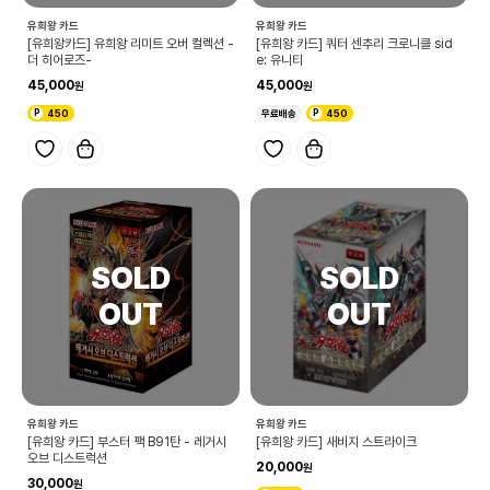
유희왕 카드
유희왕 카드
[유희왕카드] 유희왕 리미트 오버 컬렉션 -
[유희왕 카드] 쿼터 센추리 크로니클 sid
더 히어로즈-
e: 유니티
45,000
45,000
450
무료배송
450
유희왕 카드
유희왕 카드
[유희왕 카드] 부스터 팩 B91탄 - 레거시
[유희왕 카드] 새비지 스트라이크
오브 디스트럭션
20,000
30,000