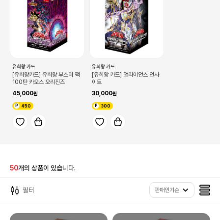
유희왕 카드
유희왕 카드
[유희왕카드] 유희왕 부스터 팩
[유희왕 카드] 얼라이언스 인사
100탄 카오스 오리진즈
이트
45,000
30,000
450
300
50
개의 상품이 있습니다.
필터
판매인기순