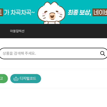
마블컬렉션
고
디지털코드