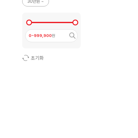
30만원 ~
0~999,900
원
초기화