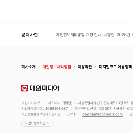
공지사항
개인정보처리방침 개정 안내 (시행일: 2026년 5
회사소개
개인정보처리방침
이용약관
디지털코드 이용정책
대원미디어(주)
대표이사 :
정동훈
서울특별시 용산구 한강대로23길 55 (용
사업자등록번호 :
1068103487
통신판매업 신고 :
제2007-서울용산-04
cs@daewonmedia.com
개인정보보호책임자 :
김기남
E-mail :
고
사업자정보확인