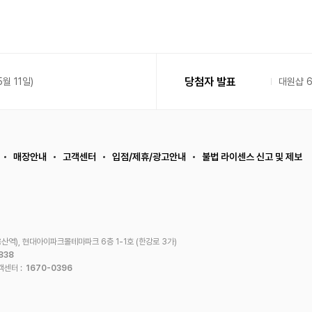
당첨자 발표
월 11일)
대원샵 
매장안내
고객센터
입점/제휴/광고안내
불법 라이센스 신고 및 제보
산역), 현대아이파크몰테마파크 6층 1-1호 (한강로 3가)
838
객센터 :
1670-0396