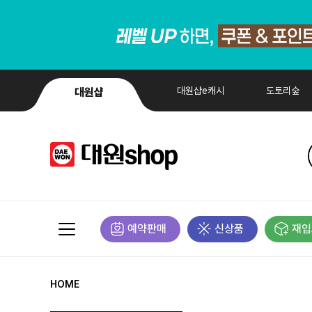
대원샵e캐시
도토리숲
대원샵
예약판매
신상품
재입
HOME