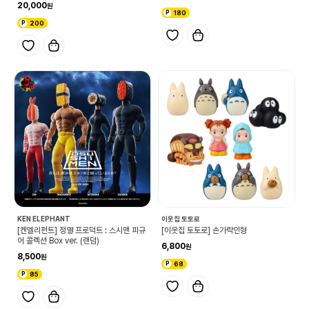
20,000
180
200
KEN ELEPHANT
이웃집 토토로
[켄엘리펀트] 정열 프로덕트 : 스시맨 피규
[이웃집 토토로] 손가락인형
어 콜렉션 Box ver. (랜덤)
6,800
8,500
68
85