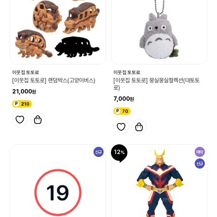
이웃집 토토로
이웃집 토토로
[이웃집 토토로] 랜덤박스(고양이버스)
[이웃집 토토로] 뭉실뭉실컬렉션(대토토
로)
21,000
7,000
210
70
12
신규
예약
신규