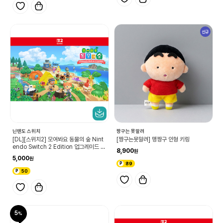
신규
닌텐도 스위치
짱구는 못말려
[DL][스위치2] 모여봐요 동물의 숲 Nint
[짱구는못말려] 맹짱구 인형 키링
endo Switch 2 Edition 업그레이드 패
8,900
스
5,000
89
50
5