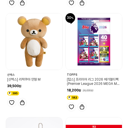
30
산엑스
TOPPS
[산엑스] 리락쿠마 인형 M
[탑스] 프리미어 리그 2026 메가멀티팩
(Premier League 2026 MEGA MUL
39,500
TI PACK)
18,200
26,000
395
182