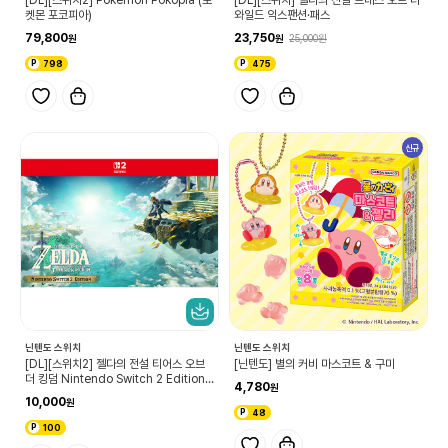
켓몬 포코피아)
와일드 익스팬션·패스
79,800
23,750
25,000
798
475
신규
닌텐도 스위치
닌텐도 스위치
[DL][스위치2] 젤다의 전설 티어스 오브
[닌텐도] 별의 커비 마스코트 & 구미
더 킹덤 Nintendo Switch 2 Edition
4,780
업그레이드 패스
10,000
48
100