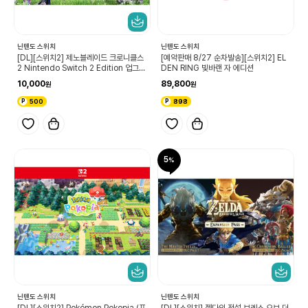
닌텐도 스위치
닌텐도 스위치
[DL][스위치2] 제노블레이드 크로니클스
[예약판매 8/27 순차발송][스위치2] EL
2 Nintendo Switch 2 Edition 업그레
DEN RING 빛바랜 자 에디션
이드 패스
10,000
89,800
500
898
5
닌텐도 스위치
닌텐도 스위치
[DL][스위치2] Pokémon Pokopia (포
[DL][스위치] 젤다의 전설 브레스 오브 더