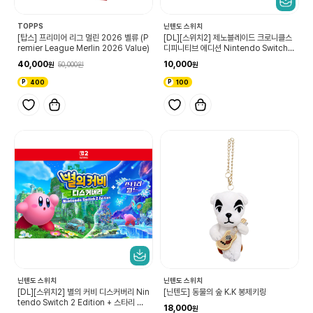
TOPPS
닌텐도 스위치
[탑스] 프리미어 리그 멀린 2026 벨류 (P
[DL][스위치2] 제노블레이드 크로니클스
remier League Merlin 2026 Value)
디피니티브 에디션 Nintendo Switch 2
Edition 업그레이드 패스
40,000
10,000
50,000
400
100
닌텐도 스위치
닌텐도 스위치
[DL][스위치2] 별의 커비 디스커버리 Nin
[닌텐도] 동물의 숲 K.K 봉제키링
tendo Switch 2 Edition + 스타리 월
18,000
드 업그레이드 패스