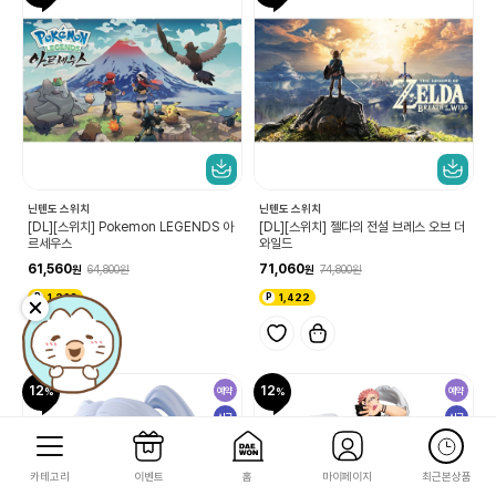
닌텐도 스위치
닌텐도 스위치
[DL][스위치] Pokemon LEGENDS 아
[DL][스위치] 젤다의 전설 브레스 오브 더
르세우스
와일드
61,560
71,060
64,800
74,800
1,232
1,422
12
12
예약
예약
신규
신규
카테고리
이벤트
홈
마이페이지
최근본상품