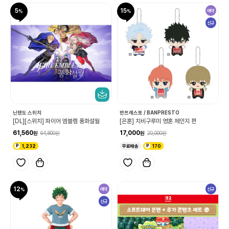
5
15
예약
신규
닌텐도 스위치
반프레스토 / BANPRESTO
[DL][스위치] 파이어 엠블렘 풍화설월
[은혼] 치비구루미 영혼 체인지 편
61,560
17,000
64,800
20,000
1,232
무료배송
170
12
예약
신규
신규