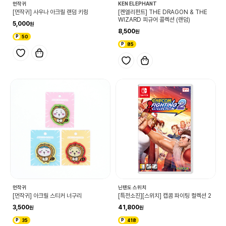
먼작귀
KEN ELEPHANT
[먼작귀] 사우나 아크릴 랜덤 키링
[켄엘리펀트] THE DRAGON & THE
WIZARD 피규어 콜렉션 (랜덤)
5,000
8,500
50
85
먼작귀
닌텐도 스위치
[먼작귀] 아크릴 스티커 너구리
[특전소진][스위치] 캡콤 파이팅 컬렉션 2
3,500
41,800
35
418