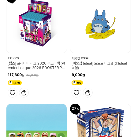
TOPPS
이웃집 토토로
[탑스] 프리미어 리그 2026 부스터팩 (Pr
[이웃집 토토로] 토토로 마그넷(중토토로
emier League 2026 BOOSTER PA
낙옆)
CK)
117,600
9,000
168,000
1,176
90
27