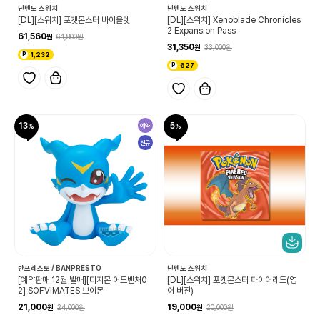
닌텐도 스위치
닌텐도 스위치
[DL][스위치] 포켓몬스터 바이올렛
[DL][스위치] Xenoblade Chronicles
2 Expansion Pass
61,560
64,800
31,350
33,000
1,232
627
13
5
예약
신규
반프레스토 / BANPRESTO
닌텐도 스위치
[예약판매 12월 발매][디지몬 어드벤처0
[DL][스위치] 포켓몬스터 파이어레드(영
2] SOFVIMATES 브이몬
어 버전)
21,000
19,000
24,000
20,000