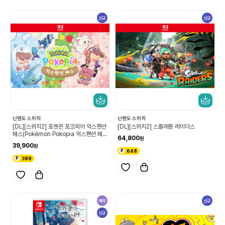
신규
신규
닌텐도 스위치
닌텐도 스위치
[DL][스위치2] 포켓몬 포코피아 익스팬션
[DL][스위치2] 스플래툰 레이더스
패스(Pokémon Pokopia 익스팬션 패
64,800
스)
39,900
648
399
예약
신규
신규