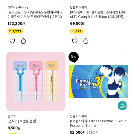
디즈니 / disney
닌텐도 스위치
[토이스토리5] 리얼사이즈 토킹피규어 하
[예약판매 10/1 순차발송][스위치2] Lies
이테크 에디션 버즈 라이트이어 (12인치)
of P: Complete Edition (피의 거짓)
122,200
69,800
1,222
698
5
먼작귀
닌텐도 스위치
[먼작귀] 토벌봉 볼펜
[DL][스위치] Fitness Boxing 3: Your
Personal Trainer
8,500
52,060
54,800