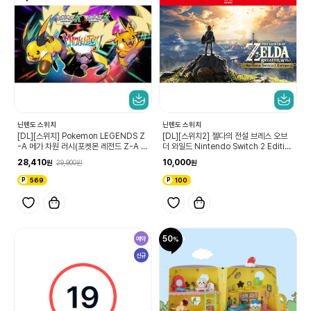
닌텐도 스위치
닌텐도 스위치
[DL][스위치] Pokemon LEGENDS Z
[DL][스위치2] 젤다의 전설 브레스 오브
-A 메가 차원 러시(포켓몬 레전드 Z-A 메
더 와일드 Nintendo Switch 2 Editio
가차원 러시)
n 업그레이드 패스
28,410
10,000
29,900
569
100
50
예약
신규