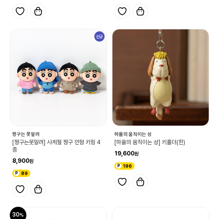
신규
짱구는 못말려
하울의 움직이는 성
[짱구는못말려] 사계절 짱구 인형 키링 4
[하울의 움직이는 성] 키홀더(힌)
종
19,600
8,900
196
89
30