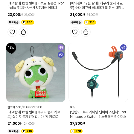
[예약판매 12월 발매][나루토 질풍전] Por
[예약판매 12월 발매][개구리 중사 케로
trelic 우치하 사스케&우치하 이타치
로] 소대 피규어 히나타가 집 청소 대작전
입니다 vol.3 케로로 중사
23,000
21,000
26,000
24,000
무료배송
230
무료배송
210
13
예약
신규
신규
반프레스토 / BANPRESTO
호리
[예약판매 12월 발매][개구리 중사 케로
[닌텐도] 호리 게이밍 인이어 스탠다드 for
로] 십이지 봉제인형입니다! 양 케로로
Nintendo Switch 2 스플래툰 레이더스
21,000
37,800
24,000
무료배송
210
378