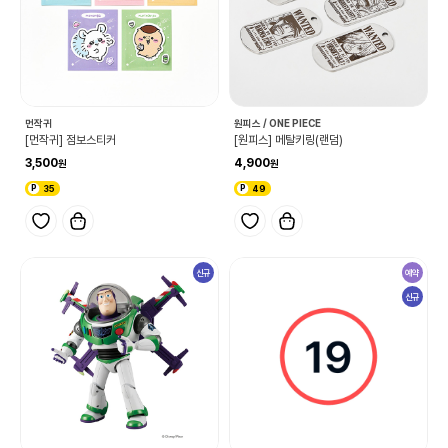
먼작귀
원피스 / ONE PIECE
[먼작귀] 점보스티커
[원피스] 메탈키링(랜덤)
3,500
4,900
35
49
신규
예약
신규