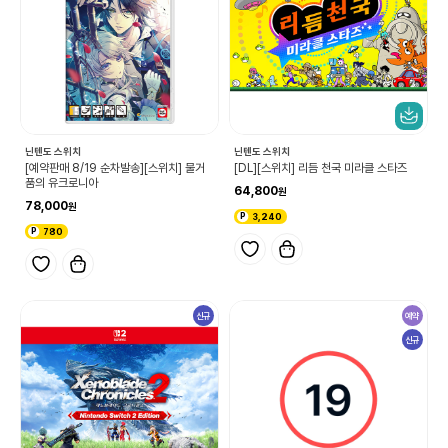
닌텐도 스위치
닌텐도 스위치
[예약판매 8/19 순차발송][스위치] 물거
[DL][스위치] 리듬 천국 미라클 스타즈
품의 유크로니아
64,800
78,000
3,240
780
신규
예약
신규