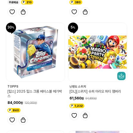
무료배송
210
380
30
5
TOPPS
닌텐도 스위치
[탑스] 2025 탑스 크롬 베이스볼 메가박
[DL][스위치] 슈퍼 마리오 파티 잼버리
스
61,560
64,800
84,000
120,000
1,232
840