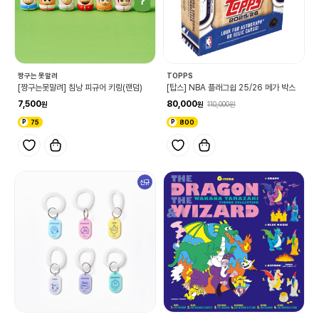
짱구는 못말려
TOPPS
[짱구는못말려] 침낭 피규어 키링(랜덤)
[탑스] NBA 플래그쉽 25/26 메가 박스
7,500
80,000
110,000
75
800
신규