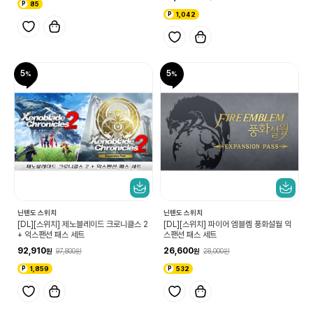
85
1,042
5
5
닌텐도 스위치
닌텐도 스위치
[DL][스위치] 제노블레이드 크로니클스 2
[DL][스위치] 파이어 엠블렘 풍화설월 익
+ 익스팬션 패스 세트
스팬션 패스 세트
92,910
26,600
97,800
28,000
1,859
532