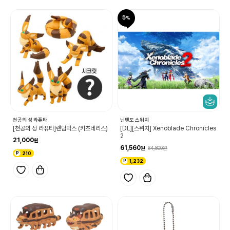
5
천공의 성 라퓨타
닌텐도 스위치
[천공의 성 라퓨타]랜덤박스 (키츠네리스)
[DL][스위치] Xenoblade Chronicles
2
21,000
61,560
64,800
210
1,232