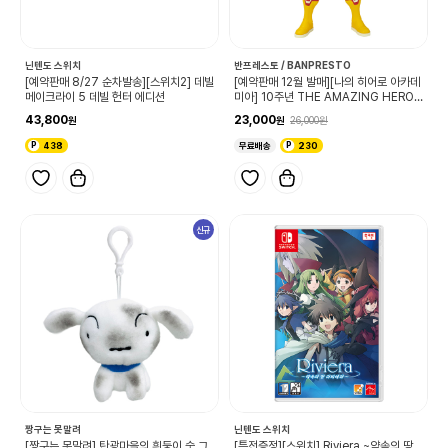
닌텐도 스위치
반프레스토 / BANPRESTO
[예약판매 8/27 순차발송][스위치2] 데빌
[예약판매 12월 발매][나의 히어로 아카데
메이크라이 5 데빌 헌터 에디션
미아] 10주년 THE AMAZING HEROE
S 올마이트
43,800
23,000
26,000
438
무료배송
230
신규
짱구는 못말려
닌텐도 스위치
[짱구는 못말려] 탄광마을의 흰둥이 숯 그
[특전증정][스위치] Riviera ~약속의 땅