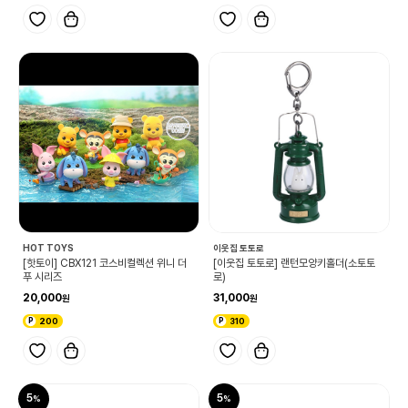
HOT TOYS
이웃집 토토로
[핫토이] CBX121 코스비컬렉션 위니 더
[이웃집 토토로] 랜턴모양키홀더(소토토
푸 시리즈
로)
20,000
31,000
200
310
5
5