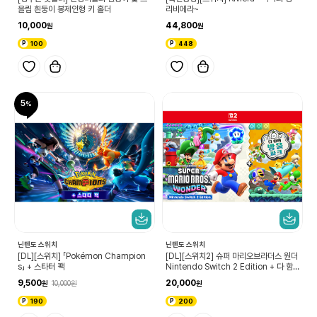
을림 흰둥이 봉제인형 키 홀더
리비에라~
10,000
44,800
100
448
5
닌텐도 스위치
닌텐도 스위치
[DL][스위치] 「Pokémon Champion
[DL][스위치2] 슈퍼 마리오브라더스 원더
s」 + 스타터 팩
Nintendo Switch 2 Edition + 다 함
께 방울 파크 업그레이드 패스
9,500
20,000
10,000
190
200