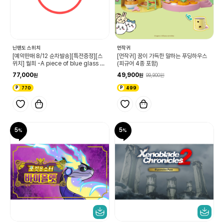
닌텐도 스위치
먼작귀
[예약판매 8/12 순차발송][특전증정][스
[먼작귀] 꿈이 가득한 말하는 푸딩하우스
위치] 월희 -A piece of blue glass m
(피규어 4종 포함)
oon-
77,000
49,900
99,900
770
499
5
5