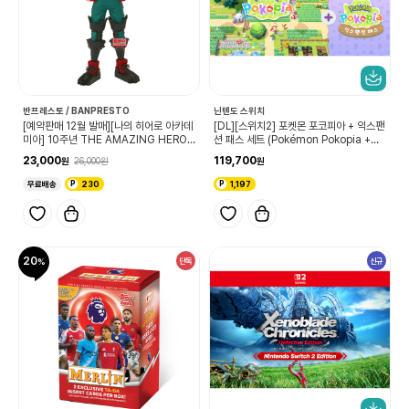
반프레스토 / BANPRESTO
닌텐도 스위치
[예약판매 12월 발매][나의 히어로 아카데
[DL][스위치2] 포켓몬 포코피아 + 익스팬
미아] 10주년 THE AMAZING HEROE
션 패스 세트 (Pokémon Pokopia +익
S 미도리야 이즈쿠
스팬션 패스 세트)
23,000
119,700
26,000
무료배송
230
1,197
20
단독
신규