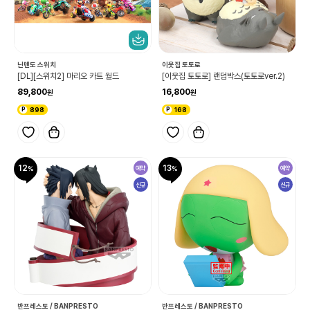
닌텐도 스위치
이웃집 토토로
[DL][스위치2] 마리오 카트 월드
[이웃집 토토로] 랜덤박스(토토로ver.2)
89,800
16,800
898
168
12
13
예약
예약
신규
신규
반프레스토 / BANPRESTO
반프레스토 / BANPRESTO