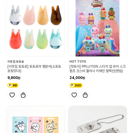
이웃집 토토로
HOT TOYS
[이웃집 토토로] 토토로의 행운석(소토토
[핫토이] PPLU110N 스티치 업 유어 스크
로찾았다!)
럼프 코스비 플러시 키체인 컬렉션(랜덤)
9,800
24,000
98
240