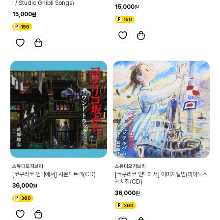
l / Studio Ghibli Songs)
15,000
15,000
150
150
스튜디오지브리
스튜디오지브리
[코쿠리코 언덕에서] 사운드트랙(CD)
[코쿠리코 언덕에서] 이미지앨범(피아노스
케치집/CD)
36,000
36,000
360
360