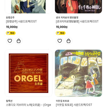
원령공주
센과 치히로의 행방불명
[원령공주] 사운드트랙/OST
[센과치히로행방불명] 사운드트랙/OST
15,000
15,000
150
150
컬렉션
이웃집 토토로
스튜디오 지브리의 노래(오르골) - (Orge
[이웃집 토토로] 사운드트랙/OST