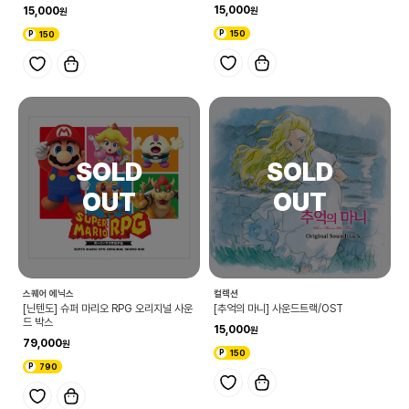
15,000
15,000
150
150
스퀘어 에닉스
컬렉션
[닌텐도] 슈퍼 마리오 RPG 오리지널 사운
[추억의 마니] 사운드트랙/OST
드 박스
15,000
79,000
150
790