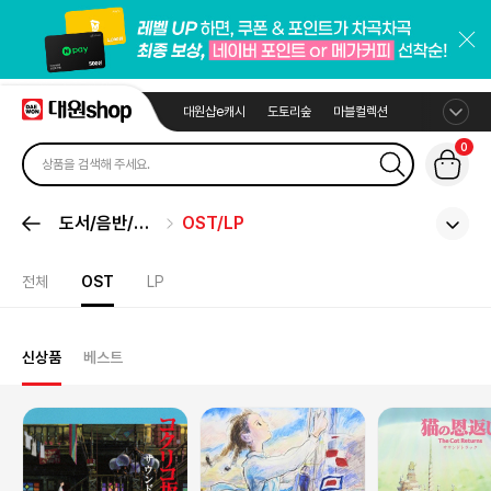
대원샵e캐시
도토리숲
마블컬렉션
0
도서/음반/취
OST/LP
미
전체
OST
LP
신상품
베스트