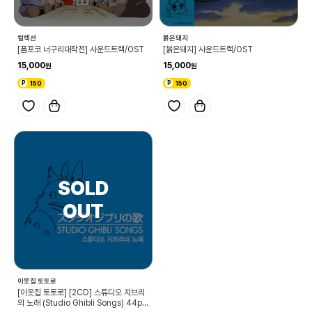
컬렉션
붉은돼지
[폼포코 너구리대작전] 사운드트랙/OST
[붉은돼지] 사운드트랙/OST
15,000
15,000
150
150
이웃집 토토로
[이웃집 토토로] [2CD] 스튜디오 지브리
의 노래 (Studio Ghibli Songs) 44p