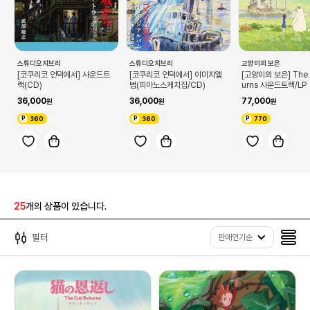
스튜디오지브리
스튜디오지브리
고양이의 보은
[코쿠리코 언덕에서] 사운드트
[코쿠리코 언덕에서] 이미지앨
[고양이의 보은] The 
랙(CD)
범(피아노스케치집/CD)
urns 사운드트랙/LP
36,000
36,000
77,000
360
360
770
25
개의 상품이 있습니다.
필터
판매인기순