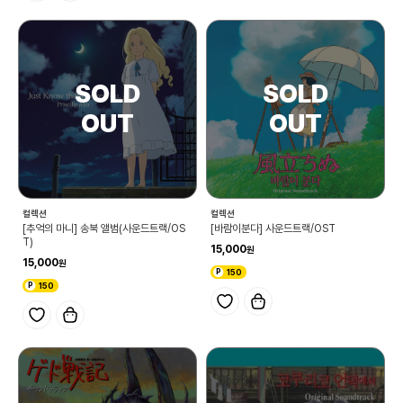
컬렉션
컬렉션
[추억의 마니] 송북 앨범(사운드트랙/OS
[바람이분다] 사운드트랙/OST
T)
15,000
15,000
150
150