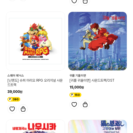
스퀘어 에닉스
귀를 기울이면
[닌텐도] 슈퍼 마리오 RPG 오리지널 사운
[귀를 귀울이면] 사운드트랙/OST
드트랙
15,000
39,000
150
390