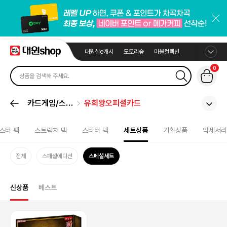
대원샵e캐시
도토리숲
마블컬렉션
0
카드게임/스포
유희왕오피셜카드
츠카드
스터 팩
스트럭처 덱
스타터 덱
세트상품
기획상품
악세서리
전체
스페셜에디션
스페셜세트
신상품
베스트