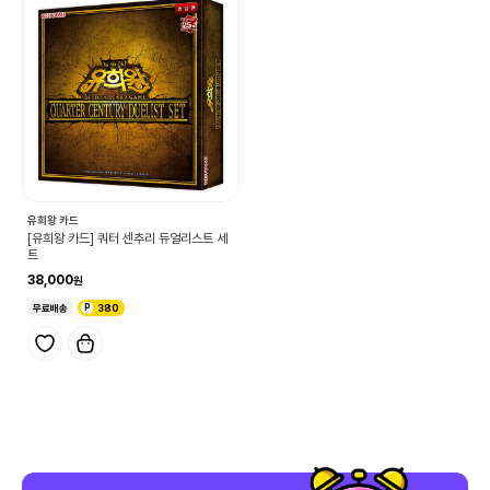
유희왕 카드
[유희왕 카드] 쿼터 센추리 듀얼리스트 세
트
38,000
무료배송
380