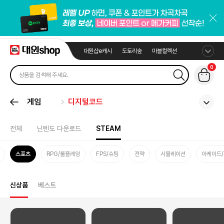
대원샵e캐시
도토리숲
마블컬렉션
0
게임
디지털코드
전체
닌텐도 다운로드
STEAM
스포츠
RPG/롤플레잉
FPS/슈팅
전략
시뮬레이션
아케이드
신상품
베스트