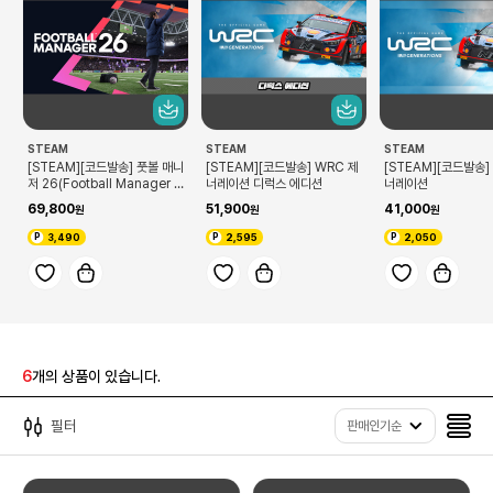
STEAM
STEAM
STEAM
[STEAM][코드발송] 풋볼 매니
[STEAM][코드발송] WRC 제
[STEAM][코드발송]
저 26(Football Manager 2
너레이션 디럭스 에디션
너레이션
6)
69,800
51,900
41,000
3,490
2,595
2,050
6
개의 상품이 있습니다.
필터
판매인기순