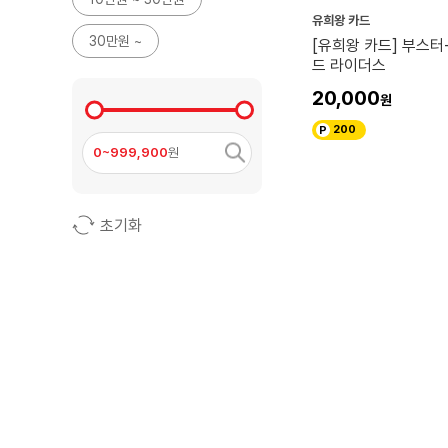
유희왕 카드
30만원 ~
[유희왕 카드] 부스터
드 라이더스
20,000
200
0~999,900
원
초기화