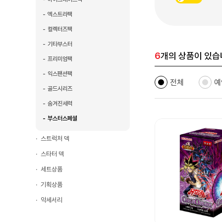
엑스트라팩
컬렉터즈팩
기타부스터
6
개의 상품이 있습
프리미엄팩
익스팬션팩
전체
예
골드시리즈
숨겨진세력
부스터스페셜
스트럭처 덱
스타터 덱
세트상품
기획상품
악세서리