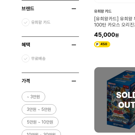
브랜드
유희왕 카드
[유희왕카드] 유희왕 
유희왕 카드
100탄 카오스 오리진
45,000
혜택
450
무료배송
가격
~ 3만원
3만원 ~ 5만원
5만원 ~ 10만원
10만원 ~ 30만원