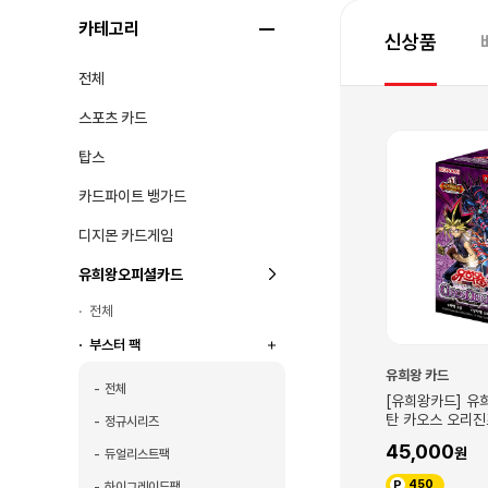
카테고리
신상품
전체
스포츠 카드
탑스
카드파이트 뱅가드
디지몬 카드게임
유희왕오피셜카드
전체
부스터 팩
유희왕 카드
전체
[유희왕카드] 유희
탄 카오스 오리진
정규시리즈
45,000
듀얼리스트팩
450
하이그레이드팩