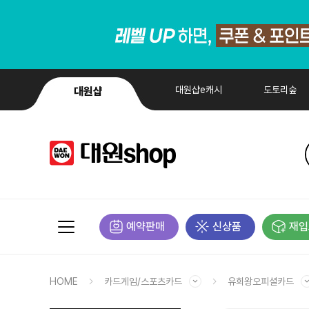
대원샵e캐시
도토리숲
대원샵
예약판매
신상품
재입
HOME
카드게임/스포츠카드
유희왕오피셜카드