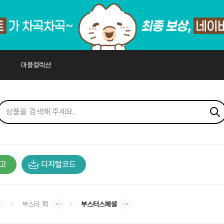
마블컬렉션
고
디지털코드
부스터 팩
부스터스페셜