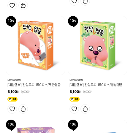
10
10
대원씨아이
대원씨아이
[대원앤북] 잔망루피 150피스/무한입금
[대원앤북] 잔망루피 150피스/항상행운
8,100
8,100
9,000
9,000
81
81
10
10