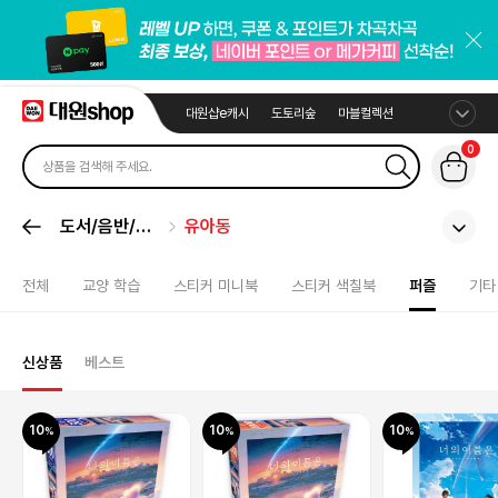
대원샵e캐시
도토리숲
마블컬렉션
0
도서/음반/취
유아동
미
전체
교양 학습
스티커 미니북
스티커 색칠북
퍼즐
기타
신상품
베스트
10
10
10