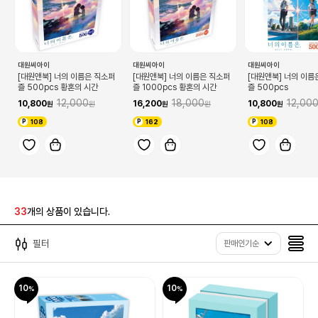
대원씨아이
대원씨아이
대원씨아이
[대원앤북] 너의 이름은 직소퍼
[대원앤북] 너의 이름은 직소퍼
[대원앤북] 너의 이름
즐 500pcs 황혼의 시간
즐 1000pcs 황혼의 시간
즐 500pcs
12,000
18,000
12,00
10,800
16,200
10,800
108
162
108
33
개의 상품이 있습니다.
필터
판매인기순
10
10