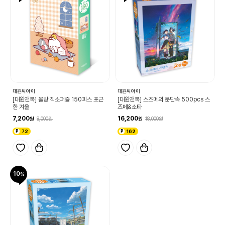
대원씨아이
대원씨아이
[대원앤북] 몰랑 직소퍼즐 150피스 포근
[대원앤북] 스즈메의 문단속 500pcs 스
한 겨울
즈메&소타
7,200
16,200
8,000
18,000
72
162
10