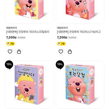
대원씨아이
대원씨아이
[대원앤북] 잔망루피 150피스/0칼로리
[대원앤북] 잔망루피 150피스/가보자고
7,200
7,200
8,000
8,000
72
72
10
10