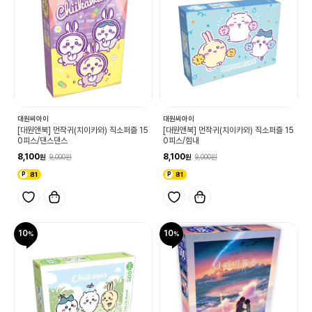
대원씨아이
대원씨아이
[대원앤북] 먼작귀(치이카와) 직소퍼즐 15
[대원앤북] 먼작귀(치이카와) 직소퍼즐 15
0피스/댄스댄스
0피스/힘내
8,100
8,100
9,000
9,000
81
81
10
10