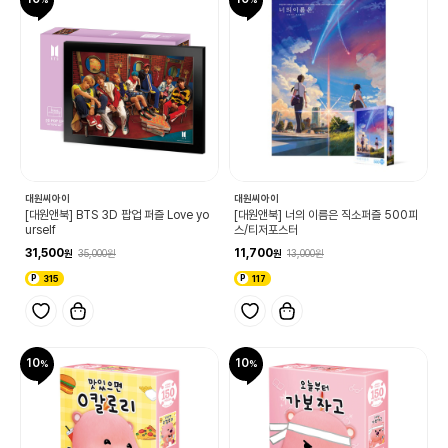
대원씨아이
대원씨아이
[대원앤북] BTS 3D 팝업 퍼즐 Love yo
[대원앤북] 너의 이름은 직소퍼즐 500피
urself
스/티저포스터
31,500
11,700
35,000
13,000
315
117
10
10