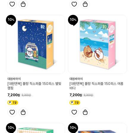
10
10
대원씨아이
대원씨아이
[대원앤북] 몰랑 직소퍼즐 150피스 별빛
[대원앤북] 몰랑 직소퍼즐 150피스 여름
캠핑
바다
7,200
7,200
8,000
8,000
72
72
10
10