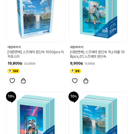
대원씨아이
대원씨아이
[대원앤북] 스즈메의 문단속 1000pcs 티
[대원앤북] 스즈메의 문단속 직소퍼즐 10
저포스터
8pcs_01.스즈메의 문단속
19,800
9,900
22,000
11,000
198
99
10
10