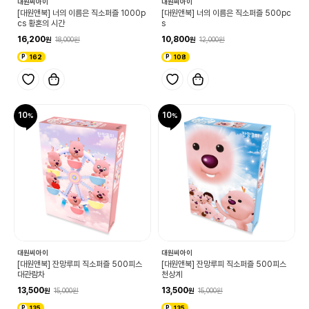
대원씨아이
대원씨아이
[대원앤북] 너의 이름은 직소퍼즐 1000p
[대원앤북] 너의 이름은 직소퍼즐 500pc
cs 황혼의 시간
s
16,200
10,800
18,000
12,000
162
108
10
10
대원씨아이
대원씨아이
[대원앤북] 잔망루피 직소퍼즐 500피스
[대원앤북] 잔망루피 직소퍼즐 500피스
대관람차
천상계
13,500
13,500
15,000
15,000
135
135