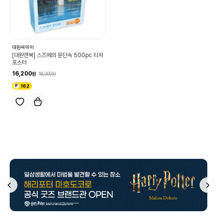
대원씨아이
[대원앤북] 스즈메의 문단속 500pc 티저
포스터
16,200
18,000
162