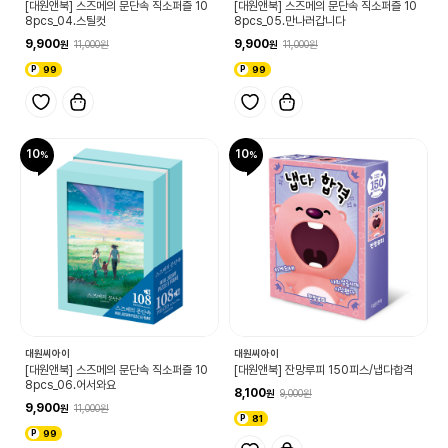
[대원앤북] 스즈메의 문단속 직소퍼즐 10
[대원앤북] 스즈메의 문단속 직소퍼즐 10
8pcs_04.스틸컷
8pcs_05.만나러갑니다
9,900
9,900
11,000
11,000
99
99
10
10
대원씨아이
대원씨아이
[대원앤북] 스즈메의 문단속 직소퍼즐 10
[대원앤북] 잔망루피 150피스/냅다합격
8pcs_06.어서와요
8,100
9,000
9,900
11,000
81
99