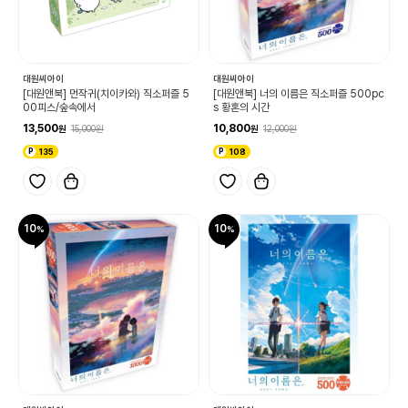
대원씨아이
대원씨아이
[대원앤북] 먼작귀(치이카와) 직소퍼즐 5
[대원앤북] 너의 이름은 직소퍼즐 500pc
00피스/숲속에서
s 황혼의 시간
13,500
10,800
15,000
12,000
135
108
10
10