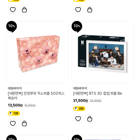
10
10
대원씨아이
대원씨아이
[대원앤북] 잔망루피 직소퍼즐 500피스
[대원앤북] BTS 3D 팝업 퍼즐 Be
복숭아
31,500
35,000
13,500
15,000
315
135
10
10