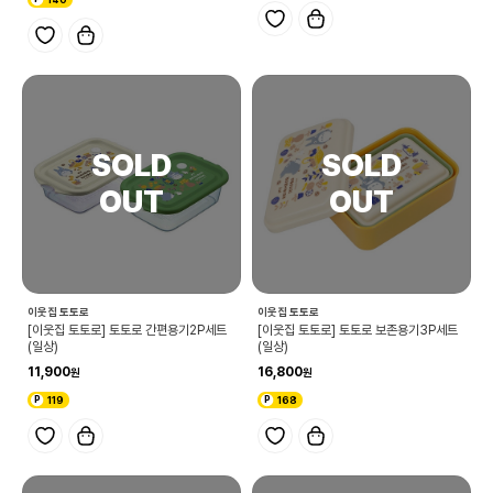
이웃집 토토로
이웃집 토토로
[이웃집 토토로] 토토로 간편용기2P세트
[이웃집 토토로] 토토로 보존용기3P세트
(일상)
(일상)
11,900
16,800
119
168