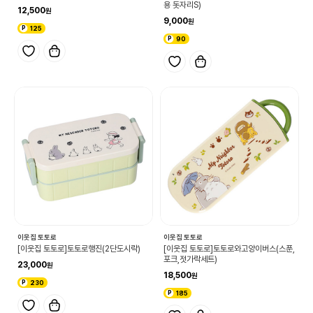
용 돗자리S)
12,500
9,000
125
90
이웃집 토토로
이웃집 토토로
[이웃집 토토로]토토로행진(2단도시락)
[이웃집 토토로]토토로와고양이버스(스푼,
포크,젓가락세트)
23,000
18,500
230
185