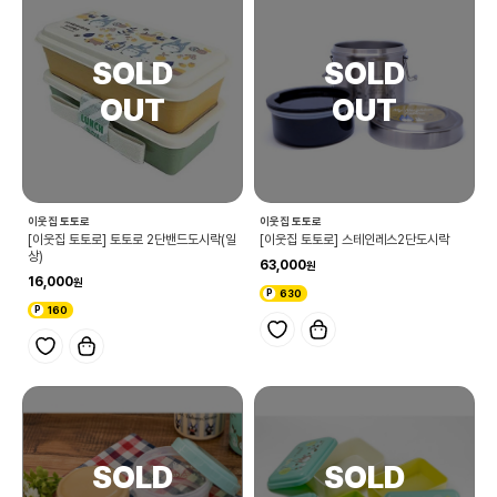
이웃집 토토로
이웃집 토토로
[이웃집 토토로] 토토로 2단밴드도시락(일
[이웃집 토토로] 스테인레스2단도시락
상)
63,000
16,000
630
160