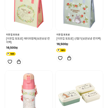
이웃집 토토로
이웃집 토토로
[이웃집 토토로] 메이와함께(보온보냉 런
[이웃집 토토로] 산딸기(보온보냉 런치백)
치백)
16,500
16,500
165
165