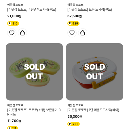
이웃집 토토로
이웃집 토토로
[이웃집 토토로] 4단결착도시락(필드)
[이웃집 토토로] 보온 도시락(필드)
21,000
52,500
210
525
이웃집 토토로
이웃집 토토로
[이웃집 토토로] 토토로(소풍) 보존용기 3
[이웃집 토토로] 1단 라운드도시락(메이)
P 세트
20,300
11,700
203
117