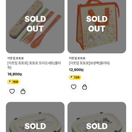
이웃집 토토로
이웃집 토토로
[이웃집 토토로] 토토로 트리오세트(플라
[이웃집 토토로]보냉백(플라워)
워)
12,600
16,800
126
168