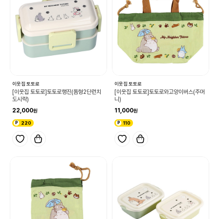
이웃집 토토로
이웃집 토토로
[이웃집 토토로]토토로행진(돔형2단런치
[이웃집 토토로]토토로와고양이버스(주머
도시락)
니)
22,000
11,000
220
110