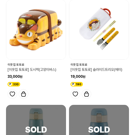
이웃집 토토로
이웃집 토토로
[이웃집 토토로] 도시락(고양이버스)
[이웃집 토토로] 슬라이드트리오(메이)
33,000
19,000
330
190