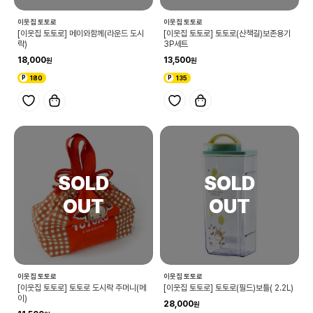
이웃집 토토로
이웃집 토토로
[이웃집 토토로] 메이와함께(라운드 도시
[이웃집 토토로] 토토로(산책길)보존용기
락)
3P세트
18,000
13,500
180
135
이웃집 토토로
이웃집 토토로
[이웃집 토토로] 토토로 도시락 주머니(메
[이웃집 토토로] 토토로(필드)보틀( 2.2L)
이)
28,000