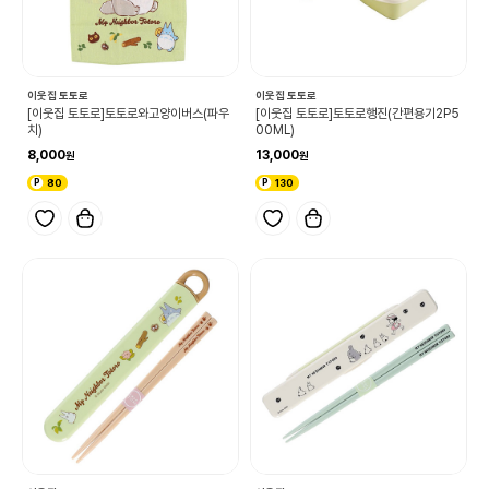
이웃집 토토로
이웃집 토토로
[이웃집 토토로]토토로와고양이버스(파우
[이웃집 토토로]토토로행진(간편용기2P5
치)
00ML)
8,000
13,000
80
130