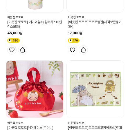
이웃집 토토로
이웃집 토토로
[이웃집 토토로] 메이와함께(원터치스테인
[이웃집 토토로]토토로행진(사각보존용기
레스보틀)
3P)
45,000
17,000
450
170
이웃집 토토로
이웃집 토토로
[이웃집 토토로]메이페이스(주머니)
[이웃집 토토로]토토로와고양이버스(휴대