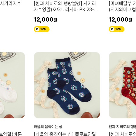
] 사가라자수
[센과 치히로의 행방불명] 사가라
[마녀배달부 
자수양말(오오토리사마 PK 23-
(지지의머그컵 
25)
12,000
12,000
120
120
하울의 움직이는 성
센과 치히로의 행
로트양말(바론
[하울의 움직이는 성] 플로트양말
[센과 치히로