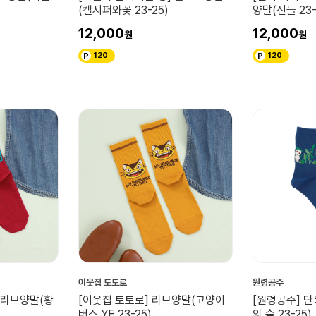
(캘시퍼와꽃 23-25)
양말(신들 23-
12,000
12,000
120
120
이웃집 토토로
원령공주
 리브양말(황
[이웃집 토토로] 리브양말(고양이
[원령공주] 
버스 YE 23-25)
의 숲 23-25)