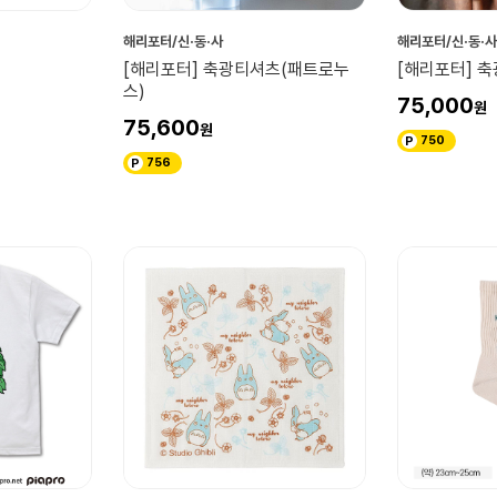
해리포터/신·동·사
해리포터/신·동·사
[해리포터] 축광티셔츠(패트로누
[해리포터] 
스)
75,000
75,600
750
756