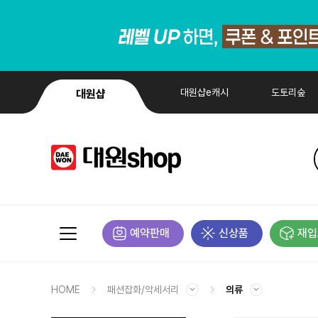
대원샵e캐시
도토리숲
대원샵
예약판매
신상품
재입
HOME
패션잡화/악세서리
의류