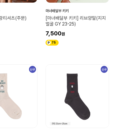
마녀배달부 키키
축광티셔츠(주문)
[마녀배달부 키키] 리브양말(지지
얼굴 GY 23-25)
7,500
75
신규
신규