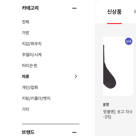
카테고리
신상품
전체
가방
신규
신규
지갑/파우치
주얼리/시계
머리끈·핀
의류
개인/잡화
키링/키홀더/뱃지
센과 치히로의 행방불명
해리포터/신·동·사
기타
로고 자수 양말(토토
[센과 치히로의 행방불명] 로고 자수
[해리포터] 티셔
양말(가오나시 23-25)
77,000
25,000
770
브랜드
250