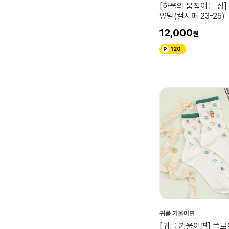
[하울의 움직이는 성
양말(캘시퍼 23-25)
12,000
120
귀를 기울이면
[귀를 기울이면] 플