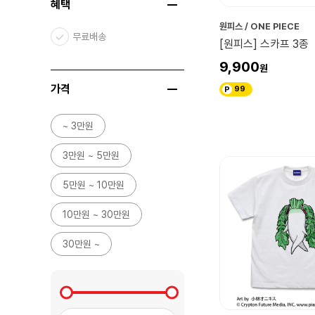
혜택
스타워즈
원피스 / ONE PIECE
블리자드
무료배송
[원피스] 스카프 3종
해리포터/신·동·사
9,900
COSPA
가격
99
아르마비앙카
~ 3만원
3만원 ~ 5만원
5만원 ~ 10만원
10만원 ~ 30만원
30만원 ~