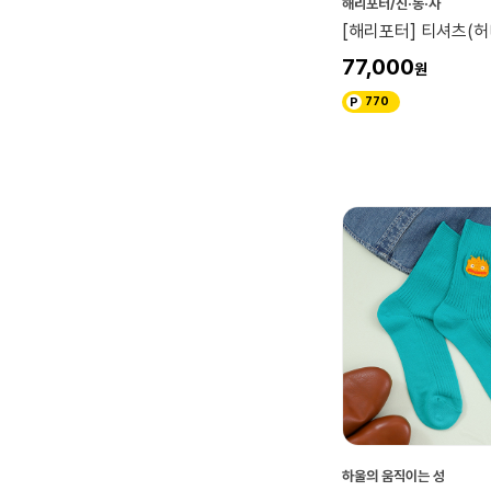
해리포터/신·동·사
[해리포터] 티셔츠(
77,000
770
하울의 움직이는 성