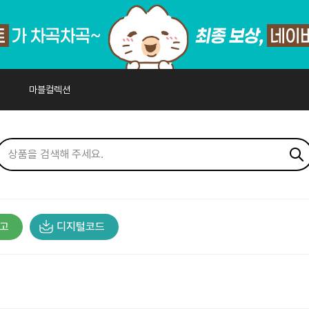
마블컬렉션
고
디지털코드