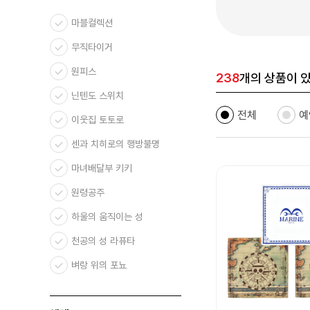
마블컬렉션
무직타이거
원피스
238
개의 상품이 
닌텐도 스위치
전체
예
이웃집 토토로
센과 치히로의 행방불명
마녀배달부 키키
원령공주
하울의 움직이는 성
천공의 성 라퓨타
벼랑 위의 포뇨
귀를 기울이면