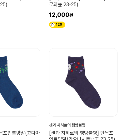
25)
로의숲 23-25)
12,000
120
센과 치히로의 행방불명
단목포인트양말(고다마
[센과 치히로의 행방불명] 단목포
인트양말(가오나시동백꽃 23-25)