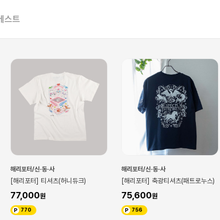
베스트
해리포터/신·동·사
해리포터/신·동·사
츠(허니듀크)
[해리포터] 축광티셔츠(패트로누스)
[해리포터] UV
75,600
75,600
756
756