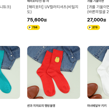
해리포터/신·동·사
귀를 기울이면
허니듀크)
[해리포터] UV컬러티셔츠(비밀지
[귀를 기울이
도)
(바론의얼굴 23
75,600
27,000
756
270
센과 치히로의 행방불명
마녀배달부 키키