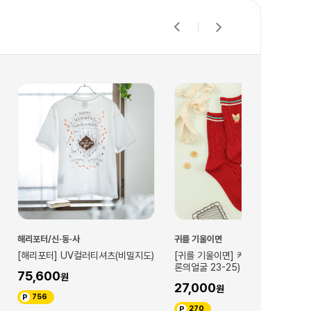
귀를 기울이면
하울의 움직이는 
컬러티셔츠(비밀지도)
[귀를 기울이면] 케이블자수양말(바
[하울의 움직이
론의얼굴 23-25)
의방 23-25)
27,000
27,000
270
270