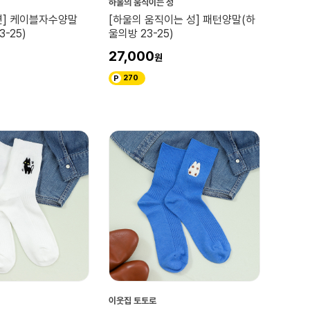
하울의 움직이는 성
면] 케이블자수양말
[하울의 움직이는 성] 패턴양말(하
-25)
울의방 23-25)
27,000
270
이웃집 토토로