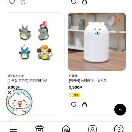
이웃집 토토로
담곰이
[이웃집 토토로] 토토로마그넷
[담곰이] 농담곰 미니 휴지통
9,000
9,900
90
99