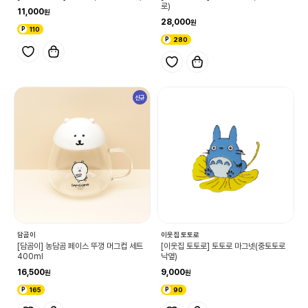
로)
11,000
28,000
110
280
신규
담곰이
이웃집 토토로
[담곰이] 농담곰 페이스 뚜껑 머그컵 세트
[이웃집 토토로] 토토로 마그넷(중토토로
400ml
낙옆)
16,500
9,000
165
90