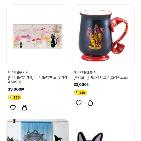
마녀배달부 키키
해리포터/신·동·사
[마녀배달부 키키] 마녀배달부매트(꽃거리
[해리포터] 머플러 머그컵(그리핀도르)
45X90)
33,000
39,000
330
390