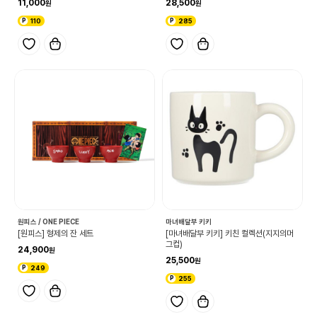
11,000
28,500
110
285
원피스 / ONE PIECE
마녀배달부 키키
[원피스] 형제의 잔 세트
[마녀배달부 키키] 키친 컬렉션(지지의머
그컵)
24,900
25,500
249
255