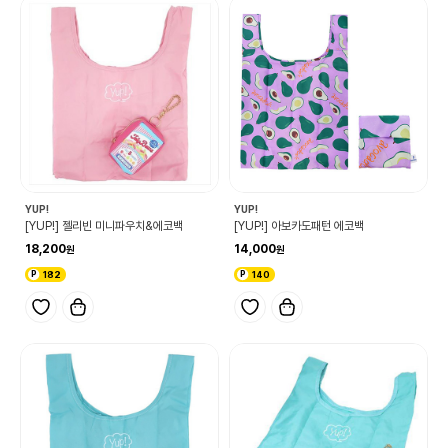
YUP!
YUP!
[YUP!] 젤리빈 미니파우치&에코백
[YUP!] 아보카도패턴 에코백
18,200
14,000
182
140