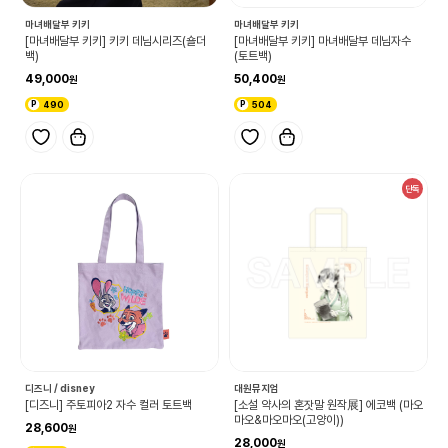
마녀배달부 키키
마녀배달부 키키
[마녀배달부 키키] 키키 데님시리즈(숄더
[마녀배달부 키키] 마녀배달부 데님자수
백)
(토트백)
49,000
50,400
490
504
단독
디즈니 / disney
대원뮤지엄
[디즈니] 주토피아2 자수 컬러 토트백
[소설 약사의 혼잣말 원작展] 에코백 (마오
마오&마오마오(고양이))
28,600
28,000