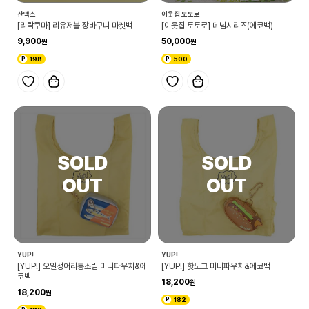
산엑스
이웃집 토토로
[리락쿠마] 리유저블 장바구니 마켓백
[이웃집 토토로] 데님시리즈(에코백)
9,900
50,000
198
500
YUP!
YUP!
[YUP!] 오일정어리통조림 미니파우치&에
[YUP!] 핫도그 미니파우치&에코백
코백
18,200
18,200
182