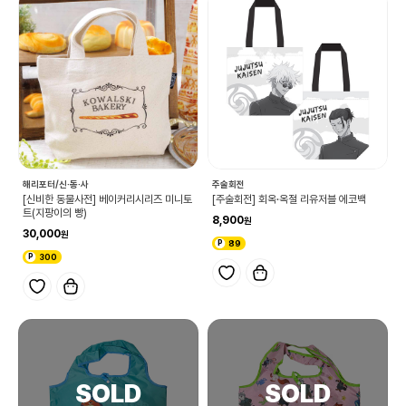
해리포터/신·동·사
주술회전
[신비한 동물사전] 베이커리시리즈 미니토
[주술회전] 회옥·옥절 리유저블 에코백
트(지팡이의 빵)
8,900
30,000
89
300