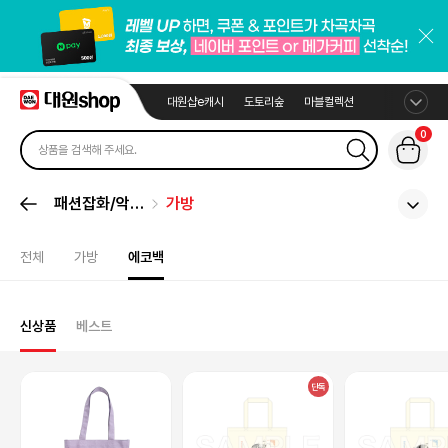
대원샵e캐시
도토리숲
마블컬렉션
0
패션잡화/악세
가방
서리
전체
가방
에코백
신상품
베스트
단독