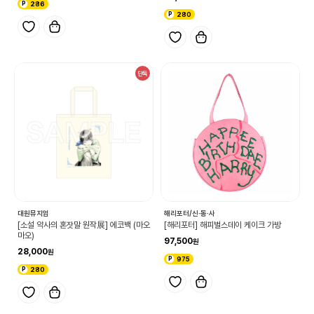
286
280
단독
대원뮤지엄
해리포터/신·동·사
[소설 약사의 혼잣말 원작展] 에코백 (마오
[해리포터] 해피벌스데이 케이크 가방
마오)
97,500
28,000
975
280