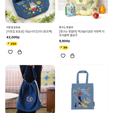
이웃집 토토로
짱구는 못말려
[이웃집 토토로] 데님시리즈(미니토트백)
[짱구는 못말려] 액션놀이공원 마켓백 리
유저블백 옐로우
42,000
9,900
420
99