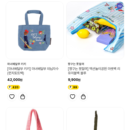
신규
마녀배달부 키키
짱구는 못말려
[마녀배달부 키키] 마녀배달부 데님자수
[짱구는 못말려] 액션놀이공원 마켓백 리
(런치토트백)
유저블백 블루
42,000
9,900
420
99