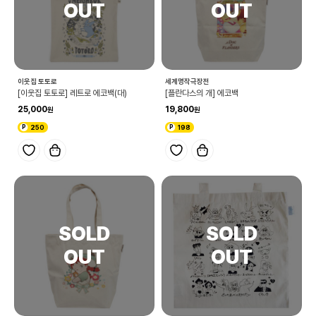
이웃집 토토로
세계명작극장전
[이웃집 토토로] 레트로 에코백(대)
[플란다스의 개] 에코백
25,000
19,800
250
198