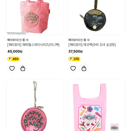
해리포터/신·동·사
해리포터/신·동·사
[해리포터] 해피벌스데이시리즈(미니백)
[해리포터] 에코백(9와 3/4 승강장)
45,000
37,500
450
375