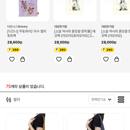
디즈니 / disney
대원뮤지엄
대원뮤지엄
[디즈니] 주토피아2 자수 컬러
[소설 약사의 혼잣말 원작展] 에
[소설 약사의 혼잣말 
토트백
코백 (마오마오&마오마오(고양
코백 (마오마오)
이))
28,600
28,000
28,000
286
280
280
75
개의 상품이 있습니다.
필터
판매인기순