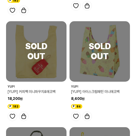
182
YUP!
YUP!
[YUP!] 커피팩 미니파우치&에코백
[YUP!] 아이스크림패턴 미니에코백
18,200
8,400
182
84