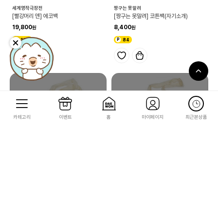
세계명작극장전
짱구는 못말려
[빨강머리 앤] 에코백
[짱구는 못말려] 코튼백(자기소개)
19,800
8,400
198
84
카테고리
이벤트
홈
마이페이지
최근본상품
짱구는 못말려
짱구는 못말려
[짱구는 못말려] 코튼백(와팬 난장판)
[짱구는 못말려] 코튼백(엠블럼)
8,400
8,400
84
84