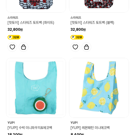
스타워즈
스타워즈
[핫토이] 스타워즈 토트백 (화이트)
[핫토이] 스타워즈 토트백 (블랙)
32,800
32,800
328
328
YUP!
YUP!
[YUP!] 수박 미니파우치&에코백
[YUP!] 레몬패턴 미니에코백
18,200
8,400