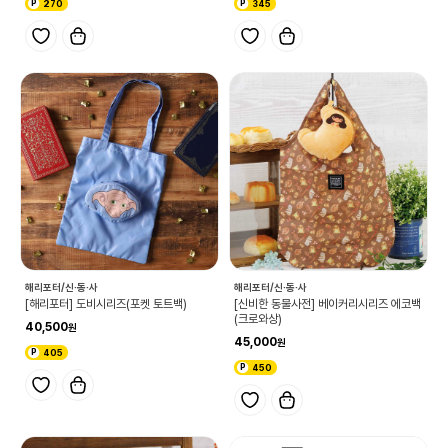
270
345
해리포터/신·동·사
해리포터/신·동·사
[해리포터] 도비시리즈(포켓 토트백)
[신비한 동물사전] 베이커리시리즈 에코백
(크로와상)
40,500
45,000
405
450