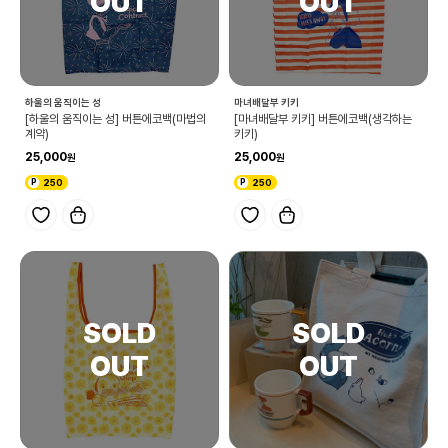
하울의 움직이는 성
마녀배달부 키키
[하울의 움직이는 성] 버튼에코백(마법의
[마녀배달부 키키] 버튼에코백(생각하는
계약)
키키)
25,000
25,000
250
250