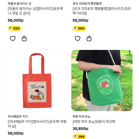
하울의 움직이는 성
센과 치히로의 행방불명
[하울의 움직이는 성]컬러시리즈(토트백
[센과 치히로의 행방불명]컬러시리즈(토트
나 꺼질 것 같아)
백 티타임)
56,000
56,000
560
560
마녀배달부 키키
벼랑 위의 포뇨
[마녀배달부 키키]컬러시리즈(토트백 여행
[벼랑 위의 포뇨]양동이 에코백
의 날)
39,800
56,000
398