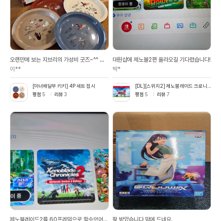
오랜만에 보는 지브리의 가성비 굿즈~^^ 색
대원샵에 제노블2편 올라오길 기다렸습니다!
들이랑 그림들, 4개 모두 예뻐요~ 사용해도
이**
박*
좋을꺼 같고, 집안 장식품으로도 손색이 없어
요^^
[마녀배달부 키키] 4P 세트 접시
[DL][스위치2] 제노블레이드 크로니
클스 2 Nintendo Switch 2 Edition
평점
5
리뷰
3
평점
5
리뷰
7
업그레이드 패스
제노블레이드2를 60프레임으로 할수있어서
잘 받았습니다 맘에 드네요.