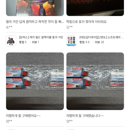
철의 거인 답게 큼직하고 묵직한 맛이 잘 빠
찍힘으로 표지 찢어져 아쉬워요
졌네요
송**
김**
[원피스] 메가 월드 컬렉터블 철의 거인
[대원샵디데이][닌텐도] 소프트웨어 균
일가 택일 (특전소진)
평점
5
리뷰
1
평점
4.9
리뷰
28
저렴하게 잘 구매했어요~~
저렴하게 잘 구매했습니다~~
엄**
엄**