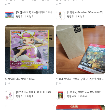
너무좋습니다.
김**
김**
[DL][스위치2] 제노블레이드 크로니
[기동전사 Gundam GQuuuuuuX]
클스 2 Nintendo Switch 2 Edition
냐안&콘치 엔딩 ver.
평점
5
리뷰
7
평점
5
리뷰
1
업그레이드 패스
잘 받았습니다 맘에 드네요.
뒤늦게 알아서 간절히 구하고 있었던 게임 칩
인데 구하게 돼서 너무 좋아요!! 일본판은 한
김**
김**
국어 지원이 안된다고 하더라고요ㅠㅠ 빠른
배송, 꼼꼼한 포장, 서비스, 친절한 응대 전부
[개구리 중사 케로로] GLITTER&GLA
[스위치2] 고요한 시골 정원 이야기
감사드립니다❤️
MOURS 모아
평점
5
리뷰
1
평점
4.5
리뷰
4