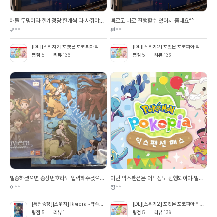
애들 두명이라 한계정당 한개씩 다 사줘야하
빠르고 바로 진행할수 있어서 좋네요^^
네요 ㅎㅎ
편**
편**
[DL][스위치2] 포켓몬 포코피아 익스
[DL][스위치2] 포켓몬 포코피아 익스
팬션 패스(Pokémon Pokopia 익스
팬션 패스(Pokémon Pokopia 익스
평점
5
리뷰
136
평점
5
리뷰
136
팬션 패스)
팬션 패스)
발송하셨으면 송장번호라도 입력해주셨으면
이번 익스팬션은 어느정도 진행되어야 발동
좋겠네요 분명 오늘 아침까지만 해도 상품준
되서 그런지 애들이 설치된건지 안된건지 모
이**
정**
비중 상태였는데, 갑자기 오늘 오네요 하루
르네요. 나름 확장팩이 적용되었으면 첫부팅
배송지연되었으면 좀 더 세심히 신경써주셨
시 안내문구라도 내보내주었으면 좋겠네요.
[특전증정][스위치] Riviera ~약속의
[DL][스위치2] 포켓몬 포코피아 익스
으면 좋겠습니다 정상 출고될때는 송장번호
땅 리비에라~
팬션 패스(Pokémon Pokopia 익스
까지 같이 해서 카톡으로 오드만요
평점
5
리뷰
1
평점
5
리뷰
136
팬션 패스)