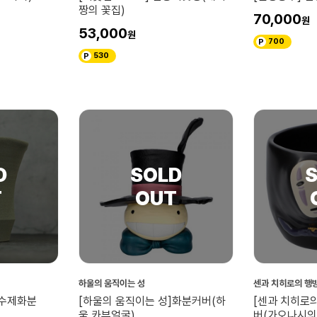
짱의 꽃집)
70,000
53,000
700
530
하울의 움직이는 성
센과 치히로의 행
 수제화분
[하울의 움직이는 성]화분커버(하
[센과 치히로
울 카부얼굴)
버(가오나시의