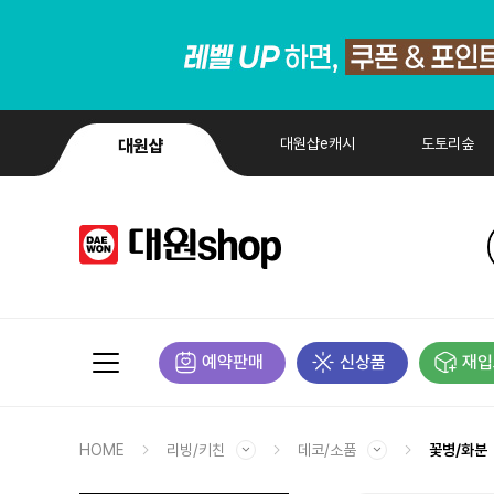
대원샵e캐시
도토리숲
대원샵
예약판매
신상품
재입
HOME
리빙/키친
데코/소품
꽃병/화분