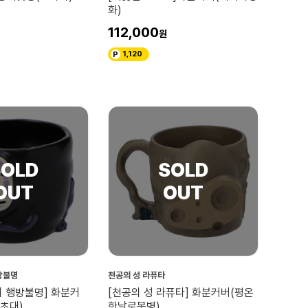
화)
112,000
1,120
방불명
천공의 성 라퓨타
의 행방불명] 화분커
[천공의 성 라퓨타] 화분커버(평온
초대)
한날로봇병)