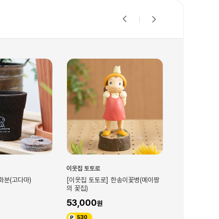
이웃집 토토로
이웃집 토토로
화분(고다마)
[이웃집 토토로] 한송이꽃병(메이짱
[이웃집 토토로
의 꽃집)
토토로)
53,000
75,000
530
750