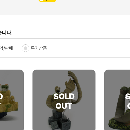
습니다.
약/판매
특가상품