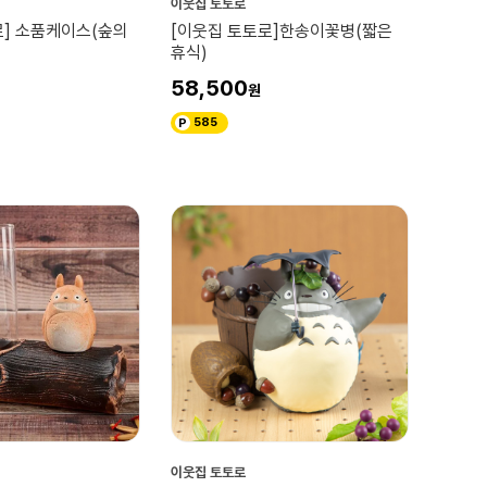
이웃집 토토로
로] 소품케이스(숲의
[이웃집 토토로]한송이꽃병(짧은
휴식)
58,500
585
이웃집 토토로