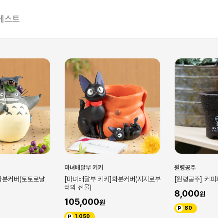
베스트
마녀배달부 키키
원령공주
화분커버(토토로날
[마녀배달부 키키]화분커버(지지로부
[원령공주] 커피
터의 선물)
8,000
105,000
80
1,050