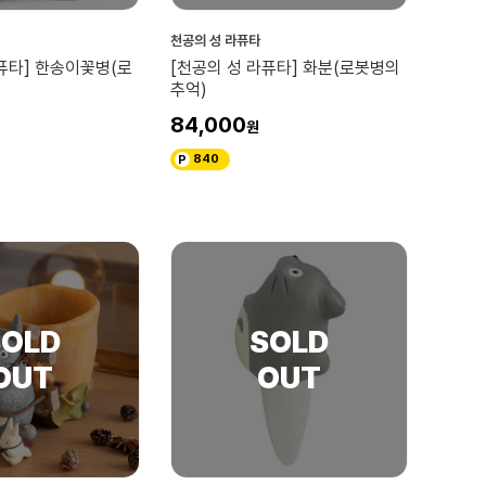
천공의 성 라퓨타
퓨타] 한송이꽃병(로
[천공의 성 라퓨타] 화분(로봇병의
추억)
84,000
840