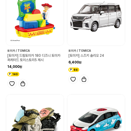
토미카 / TOMICA
토미카 / TOMICA
[토미카] 드림토미카 180 디즈니 토미카
[토미카] 스즈키 솔리오 24
퍼레이드 토이스토리5 제시
6,400
14,000
64
140