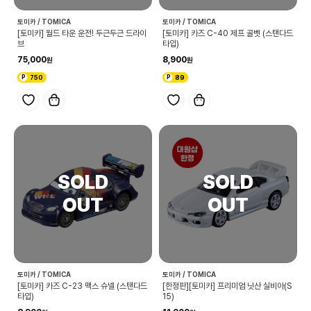
토미카 / TOMICA
토미카 / TOMICA
[토미카] 월드 타운 운전! 두근두근 드라이
[토미카] 카즈 C-40 제프 골벳 (스탠다드
브
타입)
75,000
8,900
750
89
토미카 / TOMICA
토미카 / TOMICA
[토미카] 카즈 C-23 맥스 슈넬 (스탠다드
[한정판][토미카] 프리미엄 닛산 실비아(S
타입)
15)