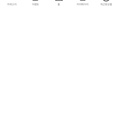
카테고리
이벤트
홈
마이페이지
최근본상품
토미카 / TOMICA
토미카 / TOMICA
[토미카] 드림토미카 지브리 03 센과 치히
[토미카] 드림토미카 지브리 02 붉은 돼지
로의 행방불명 해전전철
사보이아 S.21F
13,500
13,500
135
135