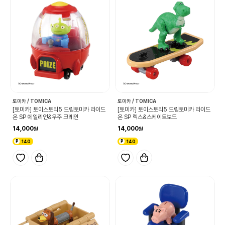
토미카 / TOMICA
토미카 / TOMICA
[토미카] 토이스토리5 드림토미카 라이드
[토미카] 토이스토리5 드림토미카 라이드
온 SP 에일리언&우주 크레인
온 SP 렉스&스케이트보드
14,000
14,000
140
140