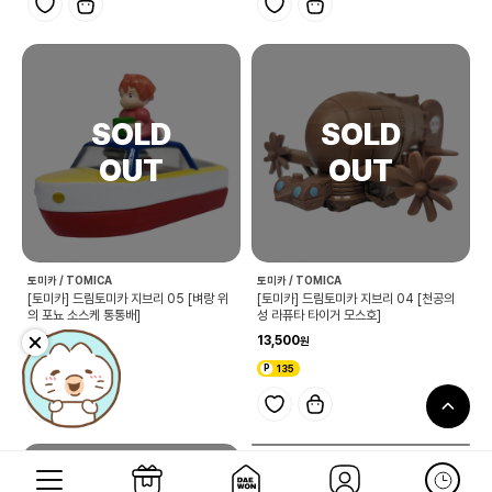
토미카 / TOMICA
토미카 / TOMICA
[토미카] 드림토미카 지브리 05 [벼랑 위
[토미카] 드림토미카 지브리 04 [천공의
의 포뇨 소스케 통통배]
성 라퓨타 타이거 모스호]
13,500
13,500
135
135