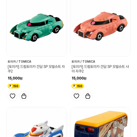
토미카 / TOMICA
토미카 / TOMICA
[토미카] 드림토미카 건담 SP 모빌슈트 자
[토미카] 드림토미카 건담 SP 모빌슈트 샤
쿠2
아 자쿠2
15,000
15,000
150
150