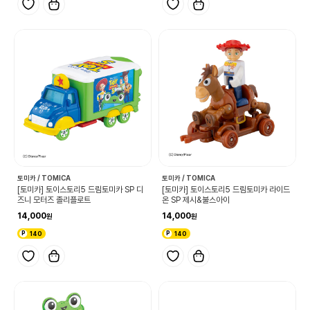
토미카 / TOMICA
토미카 / TOMICA
[토미카] 토이스토리5 드림토미카 SP 디
[토미카] 토이스토리5 드림토미카 라이드
즈니 모터즈 졸리플로트
온 SP 제시&불스아이
14,000
14,000
140
140