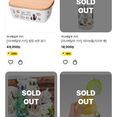
마녀배달부 키키
마녀배달부 키키
[마녀배달부 키키] 법랑 보존 용기
[마녀배달부 키키] 워터보틀(지지와 빵)
49,000
18,000
490
180