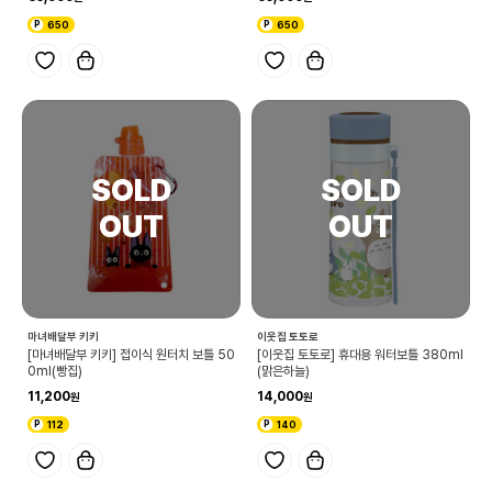
650
650
마녀배달부 키키
이웃집 토토로
[마녀배달부 키키] 접이식 원터치 보틀 50
[이웃집 토토로] 휴대용 워터보틀 380ml
0ml(빵집)
(맑은하늘)
11,200
14,000
112
140