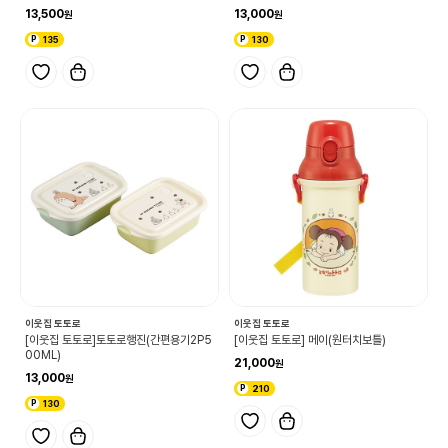
13,500
13,000
135
130
이웃집 토토로
이웃집 토토로
[이웃집 토토로]토토로행진(간편용기2P5
[이웃집 토토로] 메이(원터치보틀)
00ML)
21,000
13,000
210
130