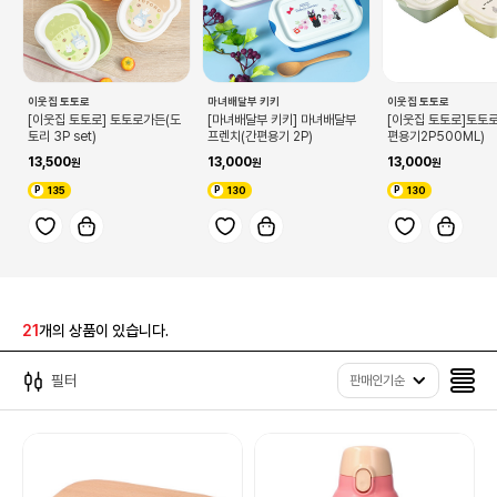
이웃집 토토로
마녀배달부 키키
이웃집 토토로
[이웃집 토토로] 토토로가든(도
[마녀배달부 키키] 마녀배달부
[이웃집 토토로]토토
토리 3P set)
프렌치(간편용기 2P)
편용기2P500ML)
13,500
13,000
13,000
135
130
130
21
개의 상품이 있습니다.
필터
판매인기순