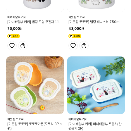
마녀배달부 키키
이웃집 토토로
[마녀배달부 키키] 법랑 드립 주전자 1.1L
[이웃집 토토로] 법랑 캐니스터 750ml
70,000
48,000
700
480
이웃집 토토로
마녀배달부 키키
[이웃집 토토로] 토토로가든(도토리 3P s
[마녀배달부 키키] 마녀배달부 프렌치(간
et)
편용기 2P)