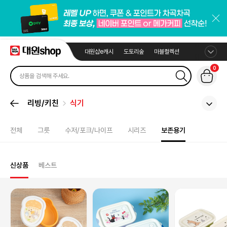
대원샵e캐시
도토리숲
마블컬렉션
0
리빙/키친
식기
전체
그릇
수저/포크/나이프
시리즈
보존용기
신상품
베스트