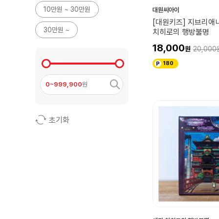
10만원 ~ 30만원
대원씨아이
[대원키즈] 지브리애
30만원 ~
치히로의 행방불명
18,000
20,000
180
0~999,900
원
초기화