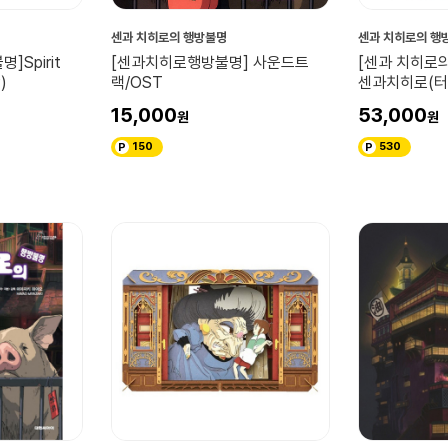
센과 치히로의 행방불명
센과 치히로의 행
]Spirit
[센과치히로행방불명] 사운드트
[센과 치히로의
)
랙/OST
센과치히로(터
15,000
53,000
150
530