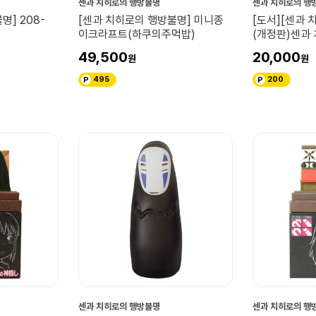
센과 치히로의 행방불명
센과 치히로의 행
명] 208-
[센과 치히로의 행방불명] 미니종
[도서][센과 
이크라프트(하쿠의주먹밥)
(개정판)센과
49,500
20,000
495
200
센과 치히로의 행방불명
센과 치히로의 행