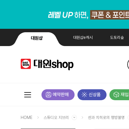
대원샵e캐시
도토리숲
대원샵
예약판매
신상품
재입
HOME
스튜디오 지브리
센과 치히로의 행방불명