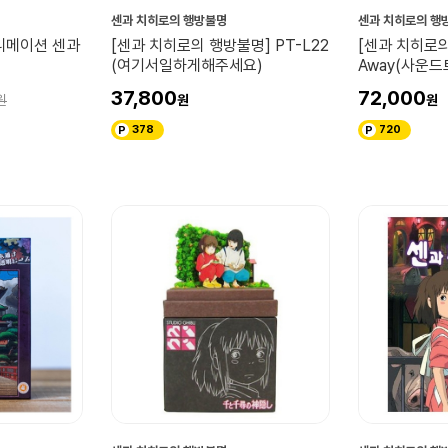
센과 치히로의 행방불명
센과 치히로의 행
니메이션 센과
[센과 치히로의 행방불명] PT-L22
[센과 치히로의 
(여기서일하게해주세요)
Away(사운드
37,800
72,000
378
720