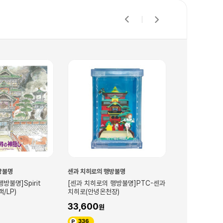
방불명
센과 치히로의 행방불명
센과 치히로의 
방불명]Spirit
[센과 치히로의 행방불명]PTC-센과
[센과 치히로의 
/LP)
치히로(안녕온천장)
AC59 센(온천
33,600
21,000
336
210