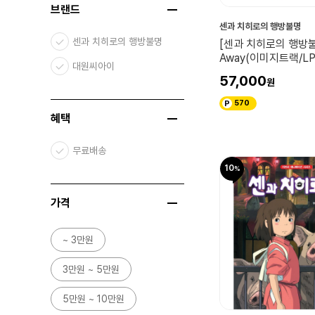
브랜드
센과 치히로의 행방불명
센과 치히로의 행방불명
[센과 치히로의 행방불명
Away(이미지트랙/LP
대원씨아이
57,000
570
혜택
무료배송
10
가격
~ 3만원
3만원 ~ 5만원
5만원 ~ 10만원