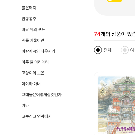
붉은돼지
원령공주
벼랑 위의 포뇨
74
개의 상품이 있
귀를 기울이면
전체
예
바람계곡의 나우시카
마루 밑 아리에티
고양이의 보은
아야와 마녀
그대들은어떻게살것인가
기타
코쿠리코 언덕에서