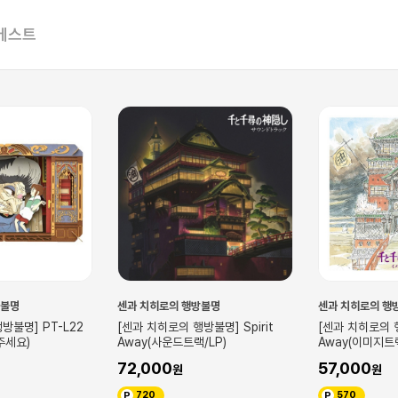
베스트
방불명
센과 치히로의 행방불명
센과 치히로의 행
방불명] PT-L22
[센과 치히로의 행방불명] Spirit
[센과 치히로의 행
주세요)
Away(사운드트랙/LP)
Away(이미지트랙
72,000
57,000
720
570