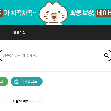
마블컬렉션
고
디지털코드
퍼즐/라이브러리