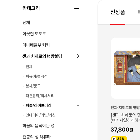
카테고리
신상품
전체
이웃집 토토로
10
마녀배달부 키키
센과 치히로의 행방불명
전체
피규어/컬렉션
봉제/문구
패션잡화/악세서리
퍼즐/라이브러리
불명
대원씨아이
센과 치히로의 행
행방불명]미니종이크
[대원키즈] 지브리애니메이션 센과
[센과 치히로의 행
인테리어/리빙/키친
와치히로)
치히로의 행방불명
(여기서일하게해
하울의 움직이는 성
18,000
37,800
20,000
천공의 성 라퓨타
180
378