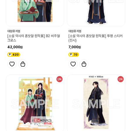
대원뮤지엄
대원뮤지엄
[소설 약사의 혼잣말 원작展] B2 비주얼
[소설 약사의 혼잣말 원작展] 투명 스티커
크로스
(진시)
42,000
7,000
420
70
단독
단독