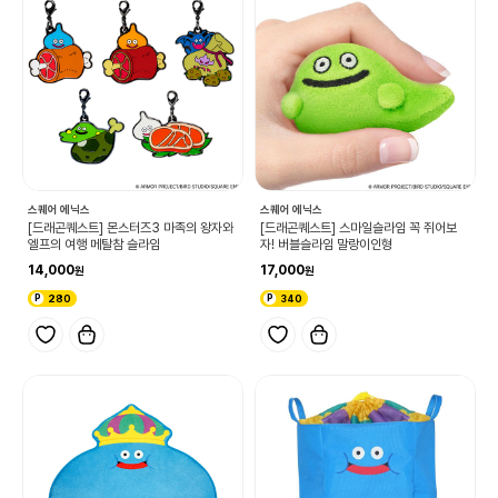
스퀘어 에닉스
스퀘어 에닉스
[드래곤퀘스트] 몬스터즈3 마족의 왕자와
[드래곤퀘스트] 스마일슬라임 꼭 쥐어보
엘프의 여행 메탈참 슬라임
자! 버블슬라임 말랑이인형
14,000
17,000
280
340