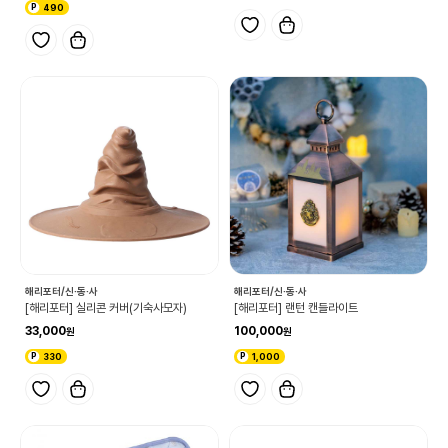
490
해리포터/신·동·사
해리포터/신·동·사
[해리포터] 실리콘 커버(기숙사모자)
[해리포터] 랜턴 캔들라이트
33,000
100,000
330
1,000