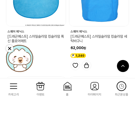
스퀘어 에닉스
스퀘어 에닉스
[드래곤퀘스트] 스마일슬라임 킹슬라임 폭
[드래곤퀘스트] 스마일슬라임 킹슬라임 세
신 플로어매트
탁바구니
34,000
62,000
680
1,240
카테고리
이벤트
홈
마이페이지
최근본상품