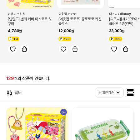
닌텐도 스위치
이웃집 토토로
디즈니 / disney
[닌텐도] 별의 커비 마스코트 &
[이웃집 토토로] 중토토로 키친
[디즈니][세가][토이
구미
클로스
쿨러백 2종(랜덤)
4,780
12,000
33,000
48
120
330
129
개의 상품이 있습니다.
필터
판매인기순
신규