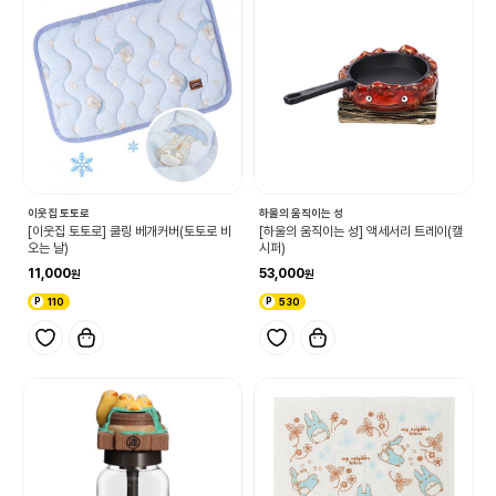
이웃집 토토로
하울의 움직이는 성
[이웃집 토토로] 쿨링 베개커버(토토로 비
[하울의 움직이는 성] 액세서리 트레이(캘
오는 날)
시퍼)
11,000
53,000
110
530