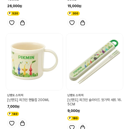
26,000
15,000
520
300
닌텐도 스위치
닌텐도 스위치
[닌텐도] 피크민 핸들컵 200ML
[닌텐도] 피크민 슬라이드 젓가락 세트 16.
5CM
7,000
9,000
140
180