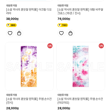
대원뮤지엄
대원뮤지엄
[소설 약사의 혼잣말 원작展] 아크릴 디오
[소설 약사의 혼잣말 원작展] 대형 비주얼
라마
크로스 (16권 / 진시)
38,000
76,000
380
760
단독
단독
대원뮤지엄
대원뮤지엄
[소설 약사의 혼잣말 원작展] 주염 손수건
[소설 약사의 혼잣말 원작展] 주염 손수건
(진시)
(마오마오)
28,000
28,000