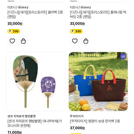
디즈니 / disney
디즈니 / disney
[디즈니][세가][토이스토리5] 쿨러백 2종
[디즈니][세가][토이스토리5] 플래니텀 빅
(랜덤)
버킷 2종 (랜덤)
33,000
33,000
330
330
신규
센과 치히로의 행방불명
무직타이거
[센과 치히로의 행방불명] 대나무부채(가
[무직타이거] 뚱랑이 보냉 런치백 2종
오나시와 온천패)
37,000
11,000