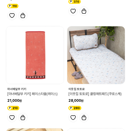
370
110
마녀배달부 키키
이웃집 토토로
[마녀배달부 키키] 페이스타올(레이스)
[이웃집 토토로] 쿨링매트패드(쿠로스케)
21,000
28,000
210
280