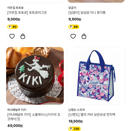
이웃집 토토로
담곰이
[이웃집 토토로] 토토로마그넷
[담곰이] 농담곰 미니 휴지통
9,000
9,900
90
99
마녀배달부 키키
닌텐도 스위치
[마녀배달부 키키] 소품케이스(키키의 초
[닌텐도] 별의 커비 보온보냉 런치백
코케이크)
16,500
49,000
330