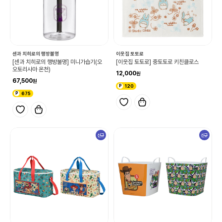
센과 치히로의 행방불명
이웃집 토토로
[센과 치히로의 행방불명] 미니가습기(오
[이웃집 토토로] 중토토로 키친클로스
오토리사마 온천)
12,000
67,500
120
675
신규
신규