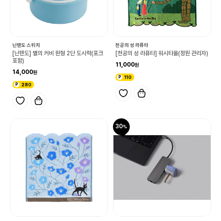
닌텐도 스위치
천공의 성 라퓨타
[닌텐도] 별의 커비 원형 2단 도시락(포크
[천공의 성 라퓨타] 워시타올(정원 관리자)
포함)
11,000
14,000
110
280
30