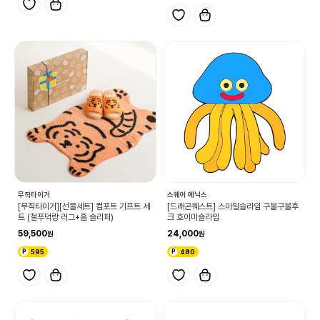
무직타이거
스퀘어 에닉스
[무직타이거][선물세트] 컴포트 기프트 세
[드래곤퀘스트] 스마일슬라임 구불구불후
트 (철푸덕랑 러그+홈 슬리퍼)
크 호이미슬라임
59,500
24,000
595
480