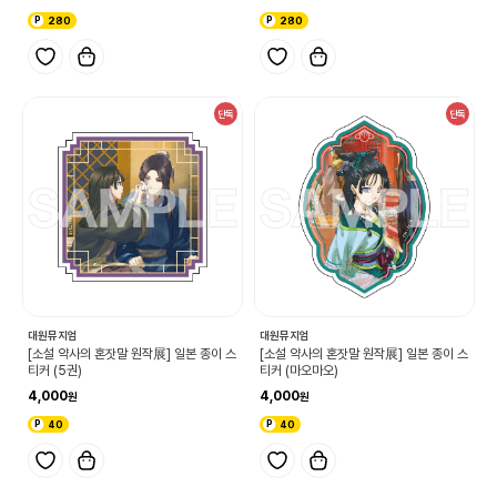
280
280
단독
단독
대원뮤지엄
대원뮤지엄
[소설 약사의 혼잣말 원작展] 일본 종이 스
[소설 약사의 혼잣말 원작展] 일본 종이 스
티커 (5권)
티커 (마오마오)
4,000
4,000
40
40