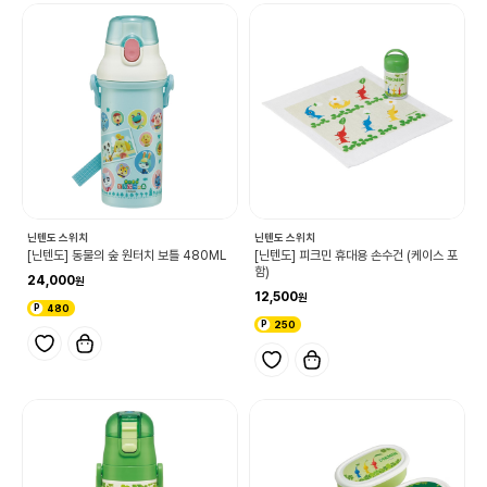
닌텐도 스위치
닌텐도 스위치
[닌텐도] 동물의 숲 원터치 보틀 480ML
[닌텐도] 피크민 휴대용 손수건 (케이스 포
함)
24,000
12,500
480
250