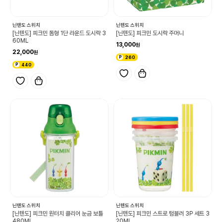
닌텐도 스위치
닌텐도 스위치
[닌텐도] 피크민 돔형 1단 라운드 도시락 3
[닌텐도] 피크민 도시락 주머니
60ML
13,000
22,000
260
440
닌텐도 스위치
닌텐도 스위치
[닌텐도] 피크민 원터치 클리어 눈금 보틀
[닌텐도] 피크민 스트로 텀블러 3P 세트 3
480ML
20ML