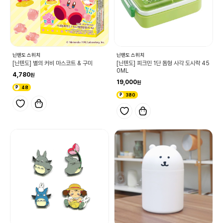
닌텐도 스위치
닌텐도 스위치
[닌텐도] 별의 커비 마스코트 & 구미
[닌텐도] 피크민 1단 돔형 사각 도시락 45
0ML
4,780
19,000
48
380