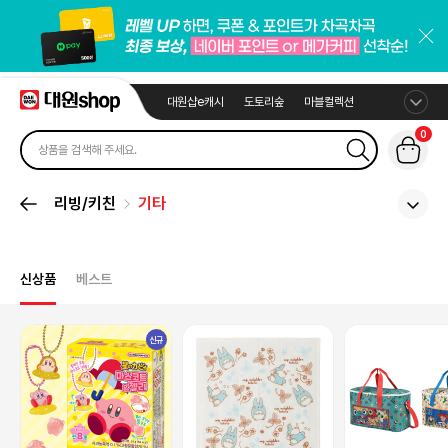
대원샵e캐시
도토리숲
마블컬렉션
0
리빙/키친
기타
신상품
베스트
신규