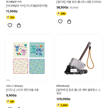
마녀배달부 키키
[알디피] 마블 토르 묠니르 USB 드라이브
[마녀배달부 키키] 미니타올(파란카펫)
38,500
55,000
11,000
385
110
디즈니 / disney
Killerbody
[디즈니] 스티치 핸드타올 4종
[킬러바디] 토르 묠니르 해머 블루투스 스
피커
9,900
129,000
99
1,290