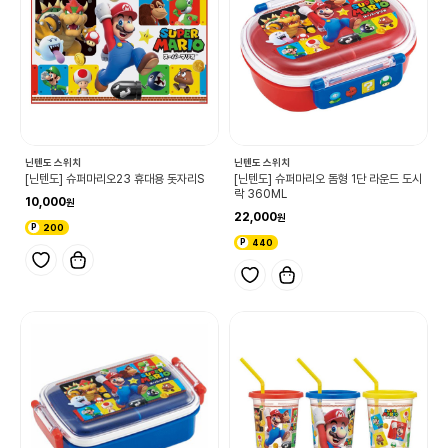
닌텐도 스위치
닌텐도 스위치
[닌텐도] 슈퍼마리오23 휴대용 돗자리S
[닌텐도] 슈퍼마리오 돔형 1단 라운드 도시
락 360ML
10,000
22,000
200
440