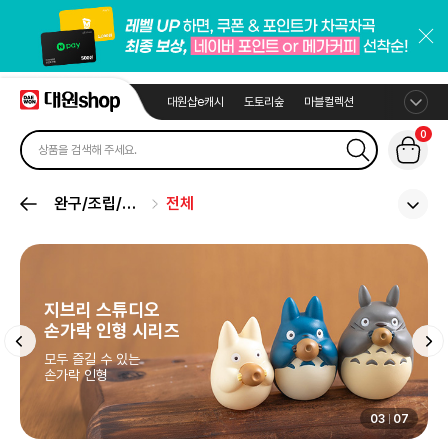
대원샵e캐시
도토리숲
마블컬렉션
0
완구/조립/봉
전체
제
04
07