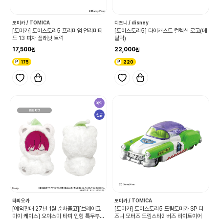
토미카 / TOMICA
디즈니 / disney
[토미카] 토이스토리5 프리미엄 언리미티
[토이스토리5] 다이캐스트 컬렉션 로고(메
드 13 피자 플래닛 트럭
탈릭)
17,500
22,000
175
220
예약
신규
타피오카
토미카 / TOMICA
[예약판매 27년 1월 순차출고][브레이크
[토미카] 토이스토리5 드림토미카 SP 디
마이 케이스] 오야스미 타피 인형 특무부
즈니 모터즈 드림스타2 버즈 라이트이어