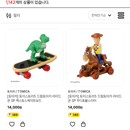
1,142
개의 상품이 있습니다.
필터
판매인기순
토미카 / TOMICA
토미카 / TOMICA
[토미카] 토이스토리5 드림토미카 라이드
[토미카] 토이스토리5 드림토미카 라이드
온 SP 렉스&스케이트보드
온 SP 우디&불스아이
14,000
14,000
140
140