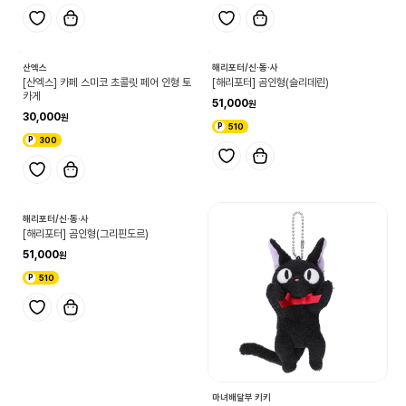
산엑스
해리포터/신·동·사
[산엑스] 카페 스미코 초콜릿 페어 인형 토
[해리포터] 곰인형(슬리데린)
카게
51,000
30,000
510
300
해리포터/신·동·사
[해리포터] 곰인형(그리핀도르)
51,000
510
마녀배달부 키키