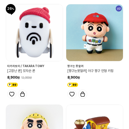
26
신규
타카라토미 / TAKARA TOMY
짱구는 못말려
[고장난 론] 모자쓴 론
[짱구는못말려] 야구 짱구 인형 키링
8,900
8,900
12,000
89
89