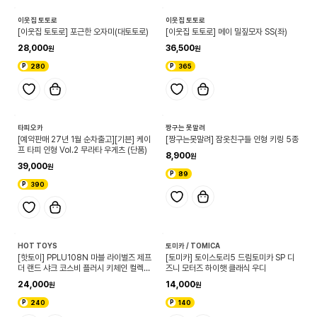
이웃집 토토로
이웃집 토토로
[이웃집 토토로] 포근한 오자미(대토토로)
[이웃집 토토로] 메이 밀짚모자 SS(좌)
28,000
36,500
280
365
예약
신규
타피오카
짱구는 못말려
[예약판매 27년 1월 순차출고][기븐] 케이
[짱구는못말려] 잠옷친구들 인형 키링 5종
신규
프 타피 인형 Vol.2 무라타 우게츠 (단품)
8,900
39,000
89
390
HOT TOYS
토미카 / TOMICA
[핫토이] PPLU108N 마블 라이벌즈 제프
[토미카] 토이스토리5 드림토미카 SP 디
더 랜드 샤크 코스비 플러시 키체인 컬렉션
즈니 모터즈 하이햇 클래식 우디
(랜덤)
24,000
14,000
240
140