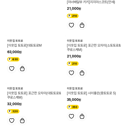
[마녀배달부 키키]지지마스코트(만세)
21,000
210
이웃집 토토로
이웃집 토토로
[이웃집 토토로]대토토로M
[이웃집 토토로] 포근한 오자미(소토토로&
쿠로스케M)
63,000
21,000
630
210
이웃집 토토로
이웃집 토토로
[이웃집 토토로] 포근한 오자미(대토토로&
[이웃집 토토로] 사이좋은(중토토로 S)
쿠로스케M)
35,000
32,000
350
320