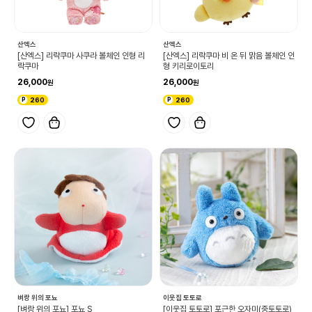
산엑스
산엑스
[산엑스] 리락쿠마 사쿠라 볼체인 인형 리
[산엑스] 리락쿠마 비 온 뒤 맑음 볼체인 인
락쿠마
형 키리로이토리
26,000
26,000
260
260
벼랑 위의 포뇨
이웃집 토토로
[벼랑 위의 포뇨] 포뇨 S
[이웃집 토토로] 포근한 오자미(중토토로)