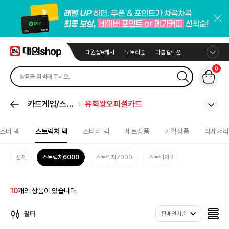
대원샵e캐시
도토리숲
마블컬렉션
0
카드게임/스포
유희왕오피셜카드
츠카드
스터 팩
스트럭처 덱
스타터 덱
세트상품
기획상품
악세서리
전체
스트럭처6000
스트럭처7000
스트럭처R
10
개의 상품이 있습니다.
필터
판매인기순