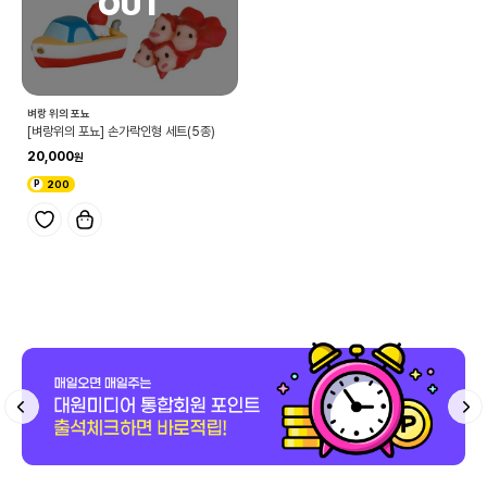
벼랑 위의 포뇨
[벼랑위의 포뇨] 손가락인형 세트(5종)
20,000
200