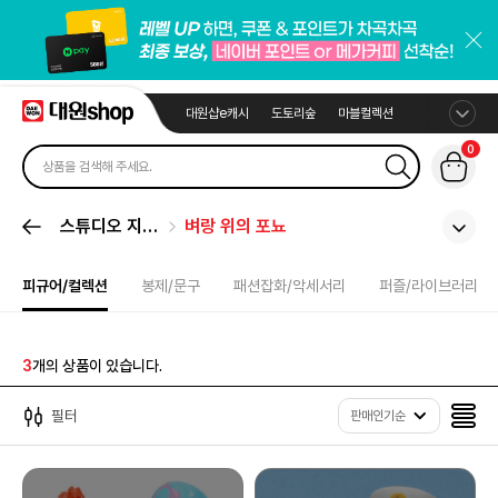
대원샵e캐시
도토리숲
마블컬렉션
0
스튜디오 지브
벼랑 위의 포뇨
리
피규어/컬렉션
봉제/문구
패션잡화/악세서리
퍼즐/라이브러리
3
개의 상품이 있습니다.
필터
판매인기순