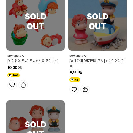
벼랑 위의 포뇨
벼랑 위의 포뇨
[벼랑위의 포뇨] 포뇨배스볼(랜덤박스)
[낱개판매][벼랑위의 포뇨] 손가락인형(택
일)
10,000
4,500
100
45