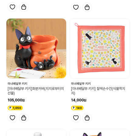
마녀배달부 키키
마녀배달부 키키
[마녀배달부 키키]화분커버(지지로부터의
[마녀배달부 키키] 찰싹손수건(식물학지
선물)
지)
105,000
14,000
1,050
140