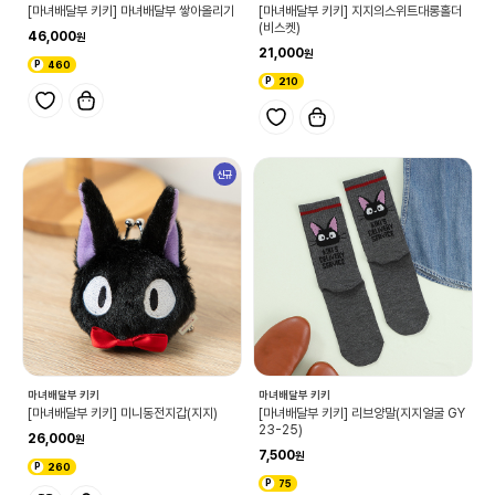
[마녀배달부 키키] 마녀배달부 쌓아올리기
[마녀배달부 키키] 지지의스위트대롱홀더
(비스켓)
46,000
21,000
460
210
신규
마녀배달부 키키
마녀배달부 키키
[마녀배달부 키키] 미니동전지갑(지지)
[마녀배달부 키키] 리브양말(지지얼굴 GY
23-25)
26,000
7,500
260
75