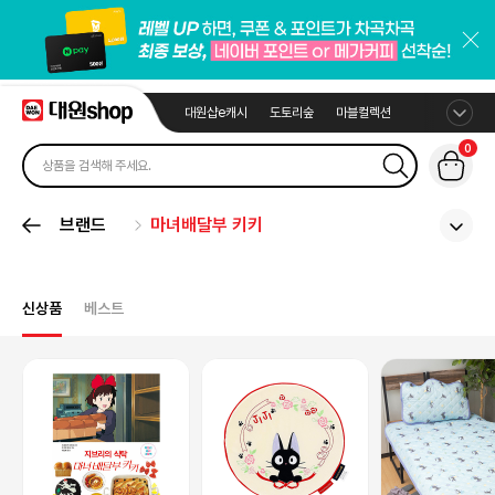
대원샵e캐시
도토리숲
마블컬렉션
0
브랜드
마녀배달부 키키
신상품
베스트