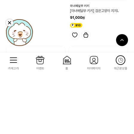
마녀배달부 키키
마녀배달부 키키
[마녀배달부 키키] 오뚝이(머그컵과 지지)
[마녀배달부 키키] 검은고양이 지지L
30,800
91,000
308
910
카테고리
이벤트
홈
마이페이지
최근본상품
마녀배달부 키키
마녀배달부 키키
[마녀배달부 키키] 지지 글라스 시리즈(오
[마녀배달부 키키]엽서(마녀배달부_키키
벌플레이트)
와 톰보)
42,000
1,000