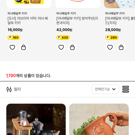
마녀배달부 키키
마녀배달부 키키
마녀배달부 키키
[마녀배달부 키키] 방석쿠션(리
[마녀배달부 키키] 
[도서] 지브리의 식탁: 마녀 배
본과지지)
드(지지)
달부 키키
42,000
28,000
16,000
420
280
160
1,190
개의 상품이 있습니다.
필터
판매인기순