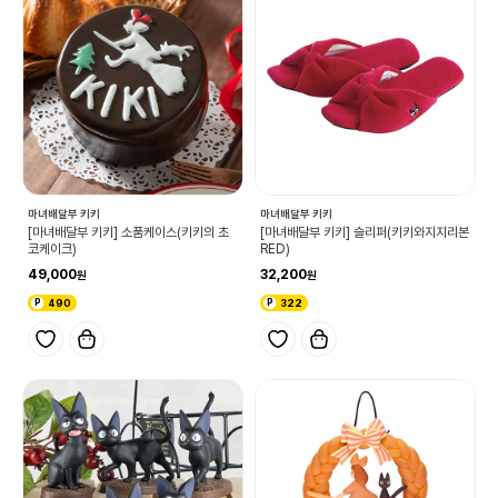
마녀배달부 키키
마녀배달부 키키
[마녀배달부 키키] 소품케이스(키키의 초
[마녀배달부 키키] 슬리퍼(키키와지지리본
코케이크)
RED)
49,000
32,200
490
322