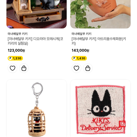
마녀배달부 키키
마녀배달부 키키
[마녀배달부 키키] 디오라마 모래시계(코
[마녀배달부 키키] 아뜨리움수제화분(키
키리의 실험실)
키)
123,000
143,000
1,230
1,430