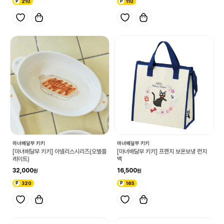
210
110
마녀배달부 키키
마녀배달부 키키
[마녀배달부 키키] 아넬리스시리즈(오벌플
[마녀배달부 키키] 프렌치 보온보냉 런치
레이트)
백
32,000
16,500
320
165