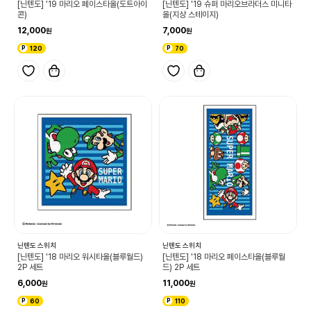
[닌텐도] '19 마리오 페이스타올(도트아이
[닌텐도] '19 슈퍼 마리오브라더스 미니타
콘)
올(지상 스테이지)
12,000
7,000
120
70
닌텐도 스위치
닌텐도 스위치
[닌텐도] '18 마리오 워시타올(블루월드)
[닌텐도] '18 마리오 페이스타올(블루월
2P 세트
드) 2P 세트
6,000
11,000
60
110