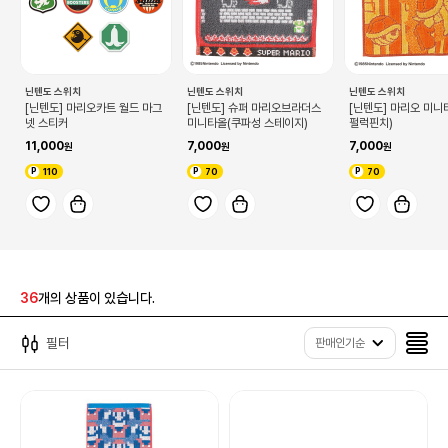
닌텐도 스위치
닌텐도 스위치
닌텐도 스위치
[닌텐도] 마리오카트 월드 마그
[닌텐도] 슈퍼 마리오브라더스
[닌텐도] 마리오 미니
넷 스티커
미니타올(쿠파성 스테이지)
펄럭핀치)
11,000
7,000
7,000
110
70
70
36
개의 상품이 있습니다.
필터
판매인기순