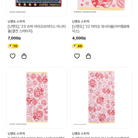
닌텐도 스위치
닌텐도 스위치
[닌텐도] '23 슈퍼 마리오브라더스 미니타
[닌텐도] '22 마리오 워시타올(아이템&페
올(결전 스테이지)
이스)
7,000
4,000
70
40
닌텐도 스위치
닌텐도 스위치