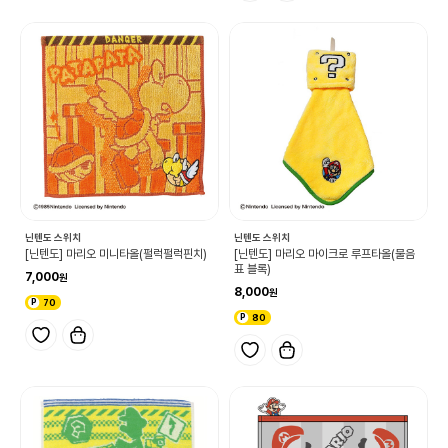
닌텐도 스위치
닌텐도 스위치
[닌텐도] 마리오 미니타올(펄럭펄럭핀치)
[닌텐도] 마리오 마이크로 루프타올(물음
표 블록)
7,000
8,000
70
80