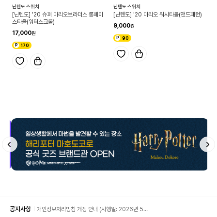
닌텐도 스위치
닌텐도 스위치
[닌텐도] '20 슈퍼 마리오브라더스 롱페이
[닌텐도] '20 마리오 워시타올(앤드패턴)
스타올(워터스크롤)
9,000
17,000
90
170
공지사항
개인정보처리방침 개정 안내 (시행일: 2026년 5월
11일)