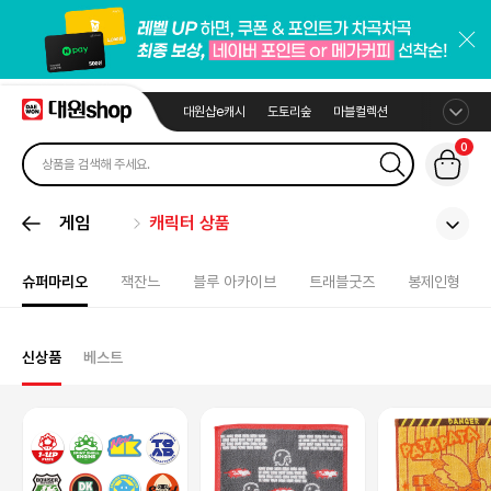
대원샵e캐시
도토리숲
마블컬렉션
0
게임
캐릭터 상품
슈퍼마리오
잭잔느
블루 아카이브
트래블굿즈
봉제인형
신상품
베스트