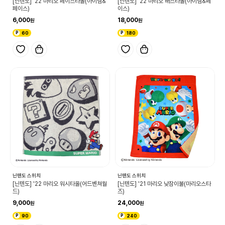
[닌텐도] '22 마리오 페이스타올(아이템&
[닌텐도] '22 마리오 배스타올(아이템&페
페이스)
이스)
6,000
18,000
60
180
닌텐도 스위치
닌텐도 스위치
[닌텐도] '22 마리오 워시타올(어드벤쳐월
[닌텐도] '21 마리오 낮잠이불(마리오스타
드)
즈)
9,000
24,000
90
240