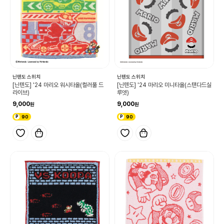
닌텐도 스위치
닌텐도 스위치
[닌텐도] '24 마리오 워시타올(컬러풀 드
[닌텐도] '24 마리오 미니타올(스탠다드실
라이브)
루엣)
9,000
9,000
90
90