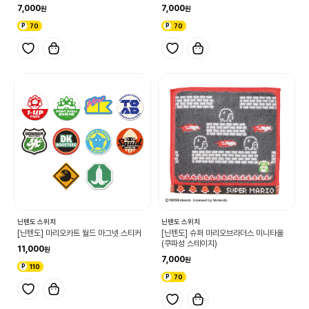
7,000
7,000
70
70
닌텐도 스위치
닌텐도 스위치
[닌텐도] 마리오카트 월드 마그넷 스티커
[닌텐도] 슈퍼 마리오브라더스 미니타올
(쿠파성 스테이지)
11,000
7,000
110
70