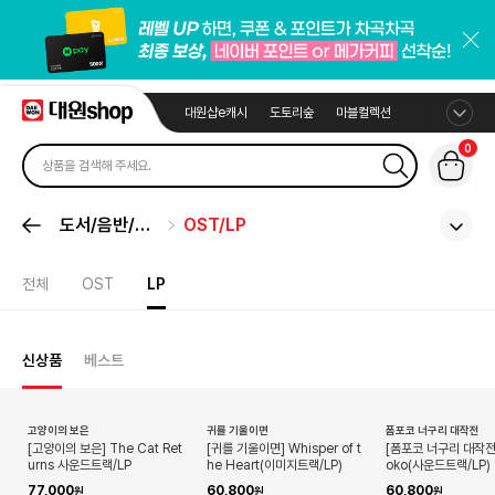
대원샵e캐시
도토리숲
마블컬렉션
0
도서/음반/취
OST/LP
미
전체
OST
LP
신상품
베스트
신규
고양이의 보은
귀를 기울이면
폼포코 너구리 대작전
[고양이의 보은] The Cat Ret
[귀를 기울이면] Whisper of t
[폼포코 너구리 대작전]
urns 사운드트랙/LP
he Heart(이미지트랙/LP)
oko(사운드트랙/LP)
77,000
60,800
60,800