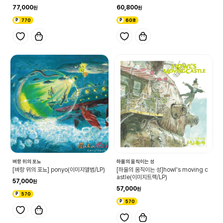
77,000
60,800
770
608
벼랑 위의 포뇨
하울의 움직이는 성
[벼랑 위의 포뇨] ponyo(이미지앨범/LP)
[하울의 움직이는 성]howl's moving c
astle(이미지트랙/LP)
57,000
57,000
570
570