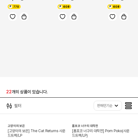
770
608
608
22
개의 상품이 있습니다.
필터
판매인기순
신규
고양이의 보은
폼포코 너구리 대작전
[고양이의 보은] The Cat Returns 사운
[폼포코 너구리 대작전] Pom Poko(사운
드트랙/LP
드트랙/LP)