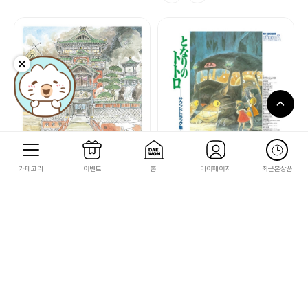
센과 치히로의 행방불명
이웃집 토토로
카테고리
이벤트
홈
마이페이지
최근본상품
[센과 치히로의 행방불명]Spirit Away(이
[이웃집 토토로] My Neighbor Totoro
미지트랙/LP)
(사운드트랙/LP)
57,000
57,000
570
570
신규
신규
귀를 기울이면
폼포코 너구리 대작전
[귀를 기울이면] Whisper of the Heart
[폼포코 너구리 대작전] Pom Poko(이미
(이미지트랙/LP)
지트랙/LP)