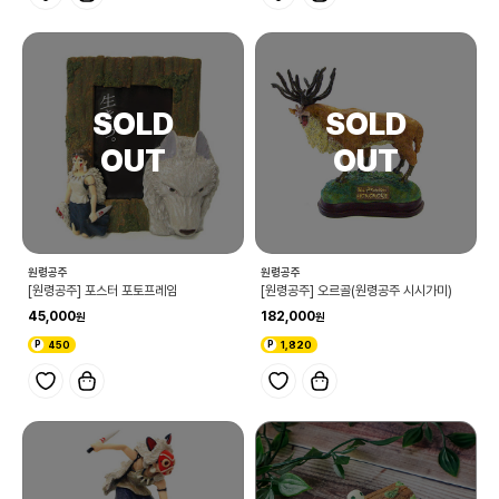
원령공주
원령공주
[원령공주] 포스터 포토프레임
[원령공주] 오르골(원령공주 시시가미)
45,000
182,000
450
1,820