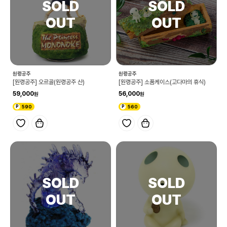
원령공주
원령공주
[원령공주] 오르골(원령공주 산)
[원령공주] 소품케이스(고다마의 휴식)
59,000
56,000
590
560