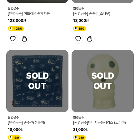
원령공주
원령공주
[원령공주] 아뜨리움 수제화분
[원령공주] 손수건(소나무)
128,000
18,000
1,280
180
원령공주
원령공주
[원령공주] 손수건(청록색)
[원령공주]미니저금통시리즈 (고다마)
18,000
31,000
180
310