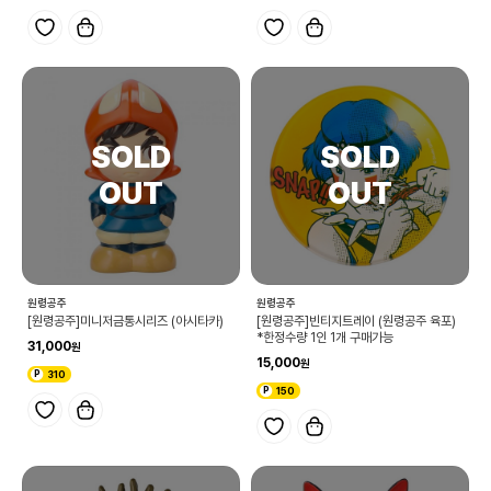
원령공주
원령공주
[원령공주]미니저금통시리즈 (아시타카)
[원령공주]빈티지트레이 (원령공주 육포)
*한정수량 1인 1개 구매가능
31,000
15,000
310
150