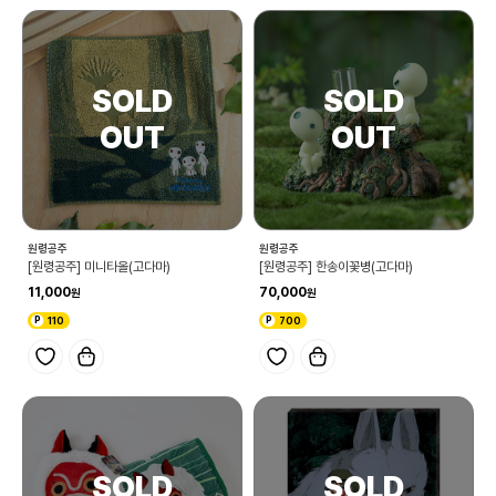
원령공주
원령공주
[원령공주] 미니타올(고다마)
[원령공주] 한송이꽃병(고다마)
11,000
70,000
110
700