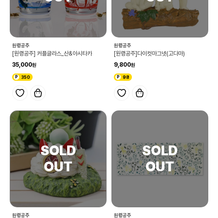
원령공주
원령공주
[원령공주] 커플글라스_산&아시타카
[원령공주]다이컷마그넷(고다마)
35,000
9,800
350
98
원령공주
원령공주