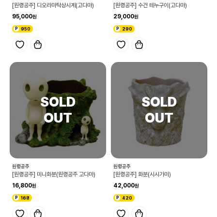
[원령공주] 디오라마탁상시계(고다마)
[원령공주] 수건 테누구이(고다마)
95,000
29,000
950
290
원령공주
원령공주
[원령공주] 미니화분(원령공주 고다마)
[원령공주] 화분(시시가미)
16,800
42,000
168
420