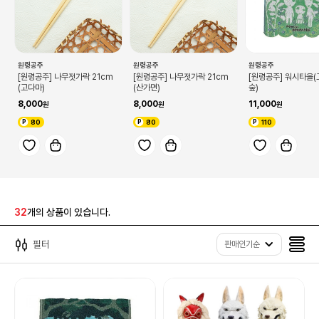
원령공주
원령공주
원령공주
[원령공주] 나무젓가락 21cm
[원령공주] 나무젓가락 21cm
[원령공주] 워시타올
(고다마)
(산가면)
숲)
8,000
8,000
11,000
80
80
110
32
개의 상품이 있습니다.
필터
판매인기순