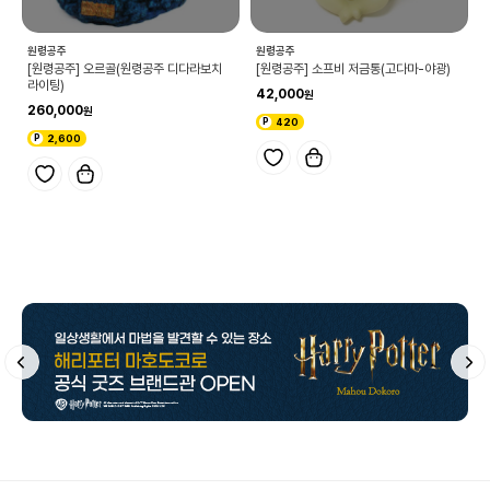
원령공주
원령공주
[원령공주] 오르골(원령공주 디다라보치
[원령공주] 소프비 저금통(고다마-야광)
라이팅)
42,000
260,000
420
2,600