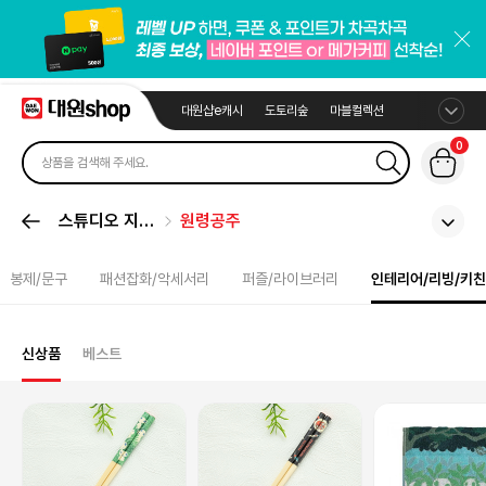
대원샵e캐시
도토리숲
마블컬렉션
0
스튜디오 지브
원령공주
리
봉제/문구
패션잡화/악세서리
퍼즐/라이브러리
인테리어/리빙/키친
신상품
베스트