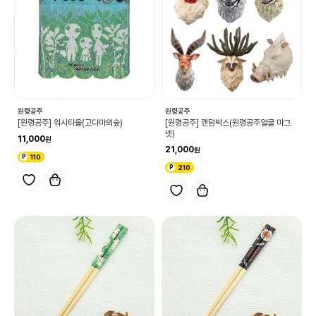
원령공주
원령공주
[원령공주] 워시타올(고다마의숲)
[원령공주] 랜덤박스(원령공주얼굴 마그
넷)
11,000
21,000
110
210