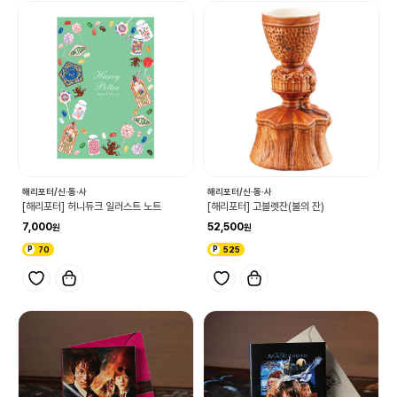
해리포터/신·동·사
해리포터/신·동·사
[해리포터] 허니듀크 일러스트 노트
[해리포터] 고블렛잔(불의 잔)
7,000
52,500
70
525