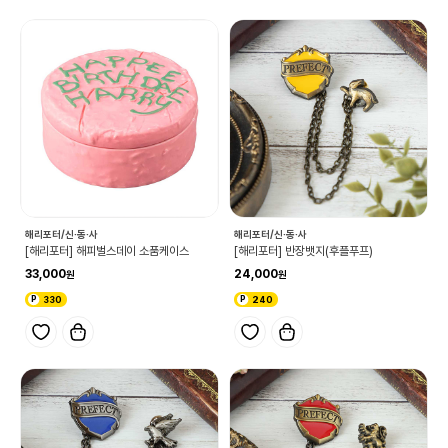
해리포터/신·동·사
해리포터/신·동·사
[해리포터] 해피벌스데이 소품케이스
[해리포터] 반장뱃지(후플푸프)
33,000
24,000
330
240