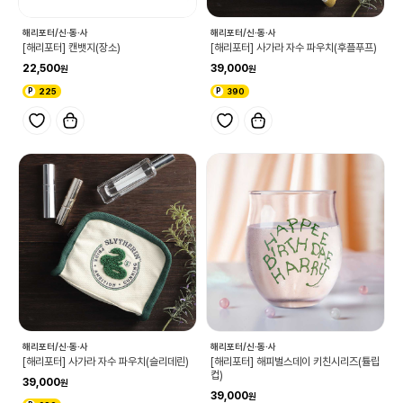
해리포터/신·동·사
해리포터/신·동·사
[해리포터] 캔뱃지(장소)
[해리포터] 사가라 자수 파우치(후플푸프)
22,500
39,000
225
390
해리포터/신·동·사
해리포터/신·동·사
[해리포터] 사가라 자수 파우치(슬리데린)
[해리포터] 해피벌스데이 키친시리즈(튤립
컵)
39,000
39,000