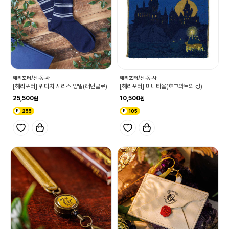
해리포터/신·동·사
해리포터/신·동·사
[해리포터] 퀴디치 시리즈 양말(래번클로)
[해리포터] 미니타올(호그와트의 성)
25,500
10,500
255
105