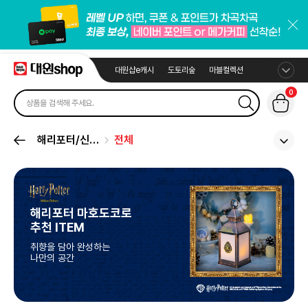
대원샵e캐시
도토리숲
마블컬렉션
0
해리포터/신·
전체
동·사
해리포터 마호도코로
추천 ITEM
취향을 담아 완성하는
나만의 공간