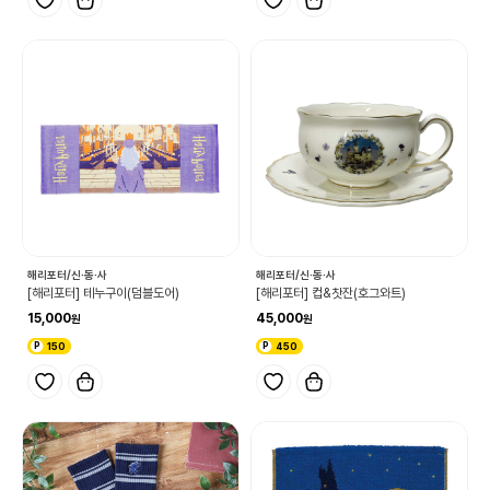
해리포터/신·동·사
해리포터/신·동·사
[해리포터] 테누구이(덤블도어)
[해리포터] 컵&찻잔(호그와트)
15,000
45,000
150
450