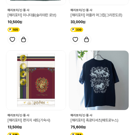
해리포터/신·동·사
해리포터/신·동·사
[해리포터] 미니타올(슬리데린 로브)
[해리포터] 머플러 머그컵(그리핀도르)
10,500
33,000
105
330
해리포터/신·동·사
해리포터/신·동·사
[해리포터] 편지지 세트(기숙사)
[해리포터] 축광티셔츠(패트로누스)
13,500
75,600
135
756