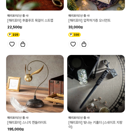
해리포터/신·동·사
해리포터/신·동·사
[해리포터] 후플푸프 목걸이 스트랩
[해리포터] 입학허가증 오너먼트
22,500
33,000
225
330
해리포터/신·동·사
해리포터/신·동·사
[해리포터] 스니치 캔들라이트
[해리포터] 빛나는 키홀더 (스네이프 지팡
이)
195,000