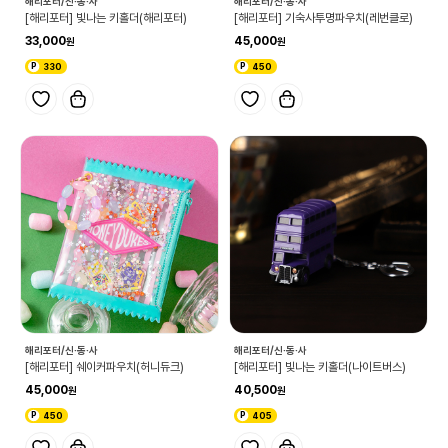
해리포터/신·동·사
해리포터/신·동·사
[해리포터] 빛나는 키홀더(해리포터)
[해리포터] 기숙사투명파우치(레번클로)
33,000
45,000
330
450
해리포터/신·동·사
해리포터/신·동·사
[해리포터] 쉐이커파우치(허니듀크)
[해리포터] 빛나는 키홀더(나이트버스)
45,000
40,500
450
405