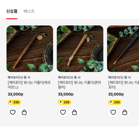
신상품
베스트
해리포터/신·동·사
해리포터/신·동·사
해리포터/신·동·사
[해리포터] 빛나는 키홀더(헤르
[해리포터] 빛나는 키홀더(론위
[해리포터] 빛나는 키
미온느)
즐리)
포터)
33,000
33,000
33,000
330
330
330