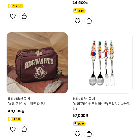
34,500
1,950
345
해리포터/신·동·사
해리포터/신·동·사
[해리포터] 호그와트 파우치
[해리포터] 커트러리셋트(온갖맛이나는젤
리)
48,000
57,000
480
570