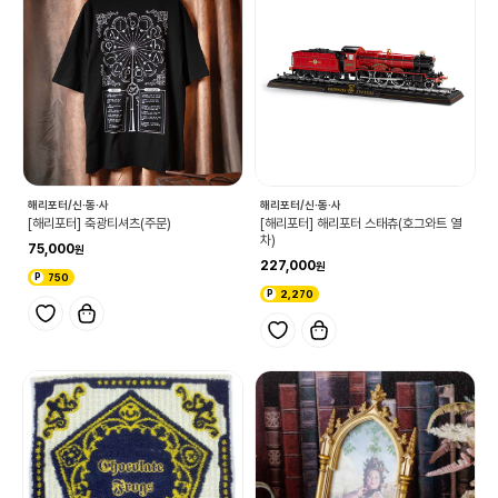
해리포터/신·동·사
해리포터/신·동·사
[해리포터] 축광티셔츠(주문)
[해리포터] 해리포터 스태츄(호그와트 열
차)
75,000
227,000
750
2,270