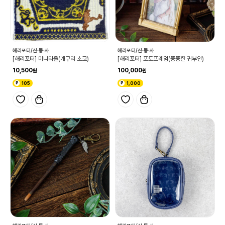
해리포터/신·동·사
해리포터/신·동·사
[해리포터] 미니타올(개구리 초코)
[해리포터] 포토프레임(뚱뚱한 귀부인)
10,500
100,000
105
1,000