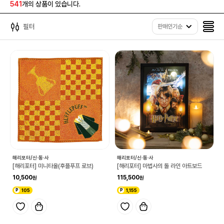
541
개의 상품이 있습니다.
필터
판매인기순
해리포터/신·동·사
해리포터/신·동·사
[해리포터] 미니타올(후플푸프 로브)
[해리포터] 마법사의 돌 라인 아트보드
10,500
115,500
105
1,155