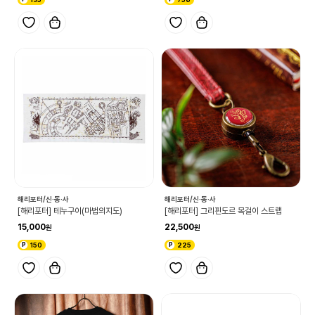
해리포터/신·동·사
해리포터/신·동·사
[해리포터] 테누구이(마법의지도)
[해리포터] 그리핀도르 목걸이 스트랩
15,000
22,500
150
225