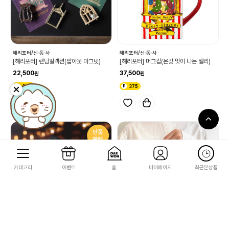
해리포터/신·동·사
해리포터/신·동·사
[해리포터] 랜덤컬렉션(팝아웃 마그넷)
[해리포터] 머그컵(온갖 맛이 나는 젤리)
22,500
37,500
225
375
카테고리
이벤트
홈
마이페이지
최근본상품