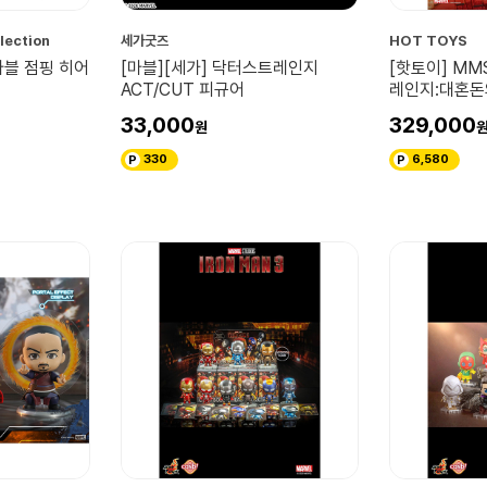
lection
세가굿즈
HOT TOYS
] 마블 점핑 히어
[마블][세가] 닥터스트레인지
[핫토이] MMS
ACT/CUT 피규어
레인지:대혼돈
위치
33,000
329,000
330
6,580