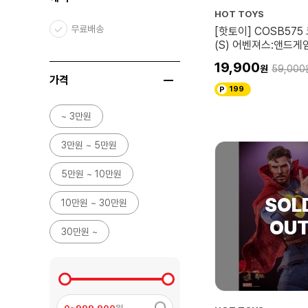
HOT TOYS
무료배송
[핫토이] COSB57
(S) 어벤져스:앤드
인지, 에인션트 원, 
19,900
59,000
트
가격
199
~ 3만원
3만원 ~ 5만원
5만원 ~ 10만원
10만원 ~ 30만원
30만원 ~