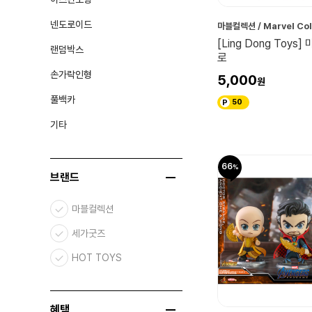
넨도로이드
마블컬렉션 / Marvel Col
[Ling Dong Toys
랜덤박스
로
손가락인형
5,000
풀백카
50
기타
66
브랜드
마블컬렉션
세가굿즈
HOT TOYS
혜택