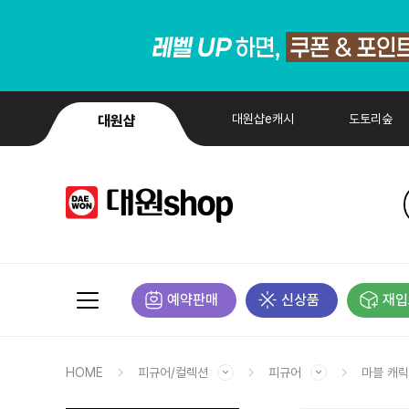
대원샵e캐시
도토리숲
대원샵
예약판매
신상품
재입
HOME
피규어/컬렉션
피규어
마블 캐