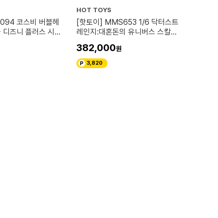
HOT TOYS
X094 코스비 버블헤
[핫토이] MMS653 1/6 닥터스트
블 디즈니 플러스 시리
레인지:대혼돈의 유니버스 스칼렛
위치 (Deluxe Version)
382,000
3,820