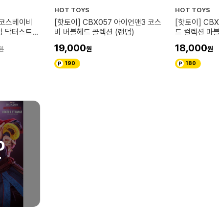
HOT TOYS
HOT TOYS
5 코스베이비
[핫토이] CBX057 아이언맨3 코스
[핫토이] CB
게임 닥터스트레
비 버블헤드 콜렉션 (랜덤)
드 컬렉션 마
웡 보블헤드 세
즈 2 (랜덤)
19,000
18,000
190
180