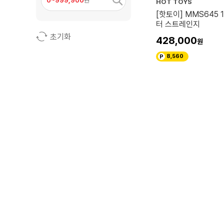
0~999,900
원
HOT TOYS
[핫토이] MMS645 
터 스트레인지
초기화
428,000
8,560