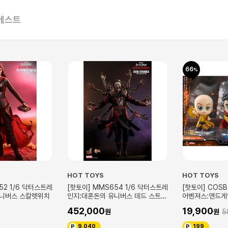
베스트
66
OT TOYS
HOT TOYS
H
핫토이] MMS654 1/6 닥터스트레
[핫토이] COSB575 코스베이비(S)
[
지:대혼돈의 유니버스 데드 스트레
어벤져스:앤드게임 닥터스트레인지,
비
지
에인션트 원, 웡 보블헤드 세트
52,000
19,900
1
59,000
9,040
199