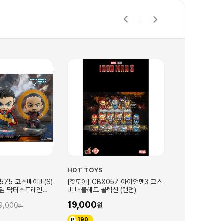
OT TOYS
HOT TOYS
핫토이] CBX057 아이언맨3 코스
[핫토이] CBX094 코스비 버블헤드
 버블헤드 콜렉션 (랜덤)
컬렉션 마블 디즈니 플러스 시리즈 2
(랜덤)
9,000
18,000
190
180