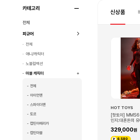
카테고리
신상품
전체
피규어
전체
애니/캐릭터
노블컬렉션
마블 캐릭터
전체
아이언맨
스파이더맨
가굿즈
HOT TOYS
H
토르
마블][세가] 닥터스트레인지
[핫토이] MMS652 1/6 닥터스트레
[
T/CUT 피규어
인지:대혼돈의 유니버스 스칼렛위치
인
캡틴아메리카
인
3,000
329,000
4
캡틴마블
330
6,580