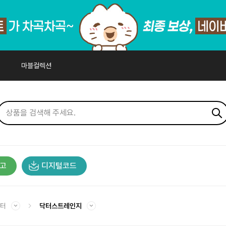
마블컬렉션
고
디지털코드
릭터
닥터스트레인지