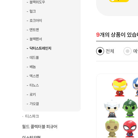
블랙위도우
헐크
호크아이
앤트맨
9
개의 상품이 있습
블랙팬서
닥터스트레인지
전체
예
데드풀
베놈
엑스맨
타노스
로키
가오갤
티스파크
월드 콜렉터블 피규어
이스턴모형