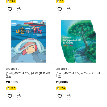
720
70
벼랑 위의 포뇨
벼랑 위의 포뇨
[도서][벼랑 위의 포뇨] (개정판)벼랑 위의
[도서][벼랑 위의 포뇨] 지브리 더 아트 시
포뇨
리즈
20,000
25,000
200
250