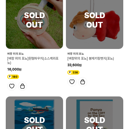
벼랑 위의 포뇨
벼랑 위의 포뇨
[벼랑 위의 포뇨]원형파우치(소스케와포
[벼랑위의 포뇨] 봉제키링뱃지(포뇨)
뇨)
33,600
16,000
336
160