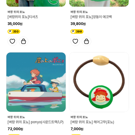
벼랑 위의 포뇨
벼랑 위의 포뇨
[벼랑위의 포뇨]티셔츠
[벼랑 위의 포뇨]양동이 에코백
35,000
39,800
350
398
벼랑 위의 포뇨
벼랑 위의 포뇨
[벼랑 위의 포뇨] ponyo(사운드트랙/LP)
[벼랑 위의 포뇨] 헤어고무(포뇨)
72,000
7,000