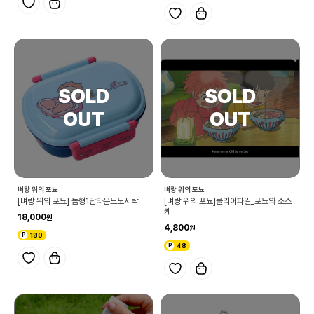
벼랑 위의 포뇨
벼랑 위의 포뇨
[벼랑 위의 포뇨] 돔형1단라운드도시락
[벼랑 위의 포뇨]클리어파일_포뇨와 소스
케
18,000
4,800
180
48