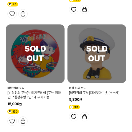
45
벼랑 위의 포뇨
벼랑 위의 포뇨
[벼랑위의 포뇨]빈티지트레이 (포뇨 햄라
[벼랑위의 포뇨]다이컷마그넷 (소스케)
면) *한정수량 1인 1개 구매가능
9,800
15,000
98
150