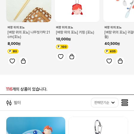
벼랑 위의 포뇨
벼랑 위의 포뇨
벼랑 위의 포뇨
[벼랑 위의 포뇨] 나무젓가락 21
[벼랑 위의 포뇨] 키링 (포뇨)
[벼랑 위의 포뇨] 귀
cm(포뇨)
들)
10,000
8,000
40,500
100
80
405
116
개의 상품이 있습니다.
필터
판매인기순