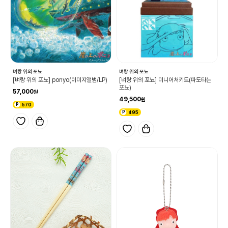
벼랑 위의 포뇨
벼랑 위의 포뇨
[벼랑 위의 포뇨] ponyo(이미지앨범/LP)
[벼랑 위의 포뇨] 미니어처키트(파도타는
포뇨)
57,000
49,500
570
495