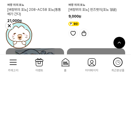
벼랑 위의 포뇨
벼랑 위의 포뇨
[벼랑위의 포뇨] 208-AC58 포뇨(통통
[벼랑위의 포뇨] 핀즈뱃지(포뇨 얼굴)
배가 간다)
9,000
21,000
90
210
카테고리
이벤트
홈
마이페이지
최근본상품
벼랑 위의 포뇨
벼랑 위의 포뇨
[벼랑위의 포뇨] 126-AC69 벼랑위의포
[벼랑위의 포뇨] 포뇨의 양동이
뇨(모험의시작)
12,500
10,500
125