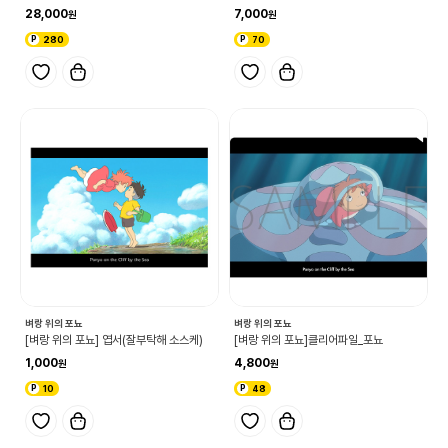
28,000
7,000
280
70
벼랑 위의 포뇨
벼랑 위의 포뇨
[벼랑 위의 포뇨] 엽서(잘부탁해 소스케)
[벼랑 위의 포뇨]클리어파일_포뇨
1,000
4,800
10
48