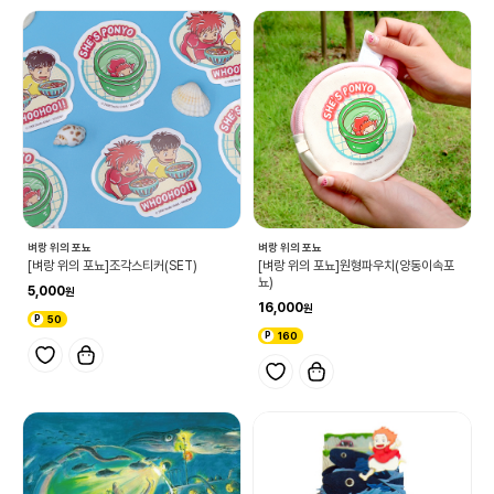
벼랑 위의 포뇨
벼랑 위의 포뇨
[벼랑 위의 포뇨]조각스티커(SET)
[벼랑 위의 포뇨]원형파우치(양동이속포
뇨)
5,000
16,000
50
160