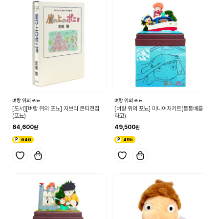
벼랑 위의 포뇨
벼랑 위의 포뇨
[도서][벼랑 위의 포뇨] 지브리 콘티전집
[벼랑 위의 포뇨] 미니어처키트(통통배를
(포뇨)
타고)
64,600
49,500
646
495