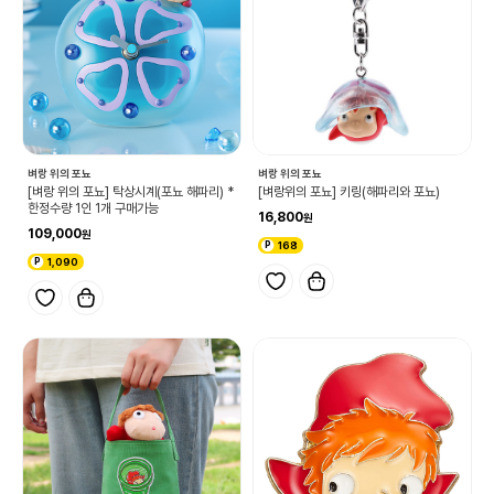
벼랑 위의 포뇨
벼랑 위의 포뇨
[벼랑 위의 포뇨] 탁상시계(포뇨 해파리) *
[벼랑위의 포뇨] 키링(해파리와 포뇨)
한정수량 1인 1개 구매가능
16,800
109,000
168
1,090