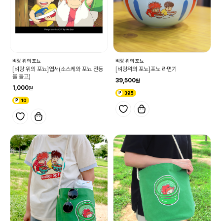
벼랑 위의 포뇨
벼랑 위의 포뇨
[벼랑 위의 포뇨]엽서(소스케와 포뇨 전등
[벼랑위의 포뇨]포뇨 라면기
을 들고)
39,500
1,000
395
10