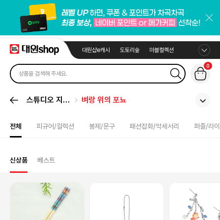
대원샵e캐시
도토리숲
마블컬렉션
0
스튜디오 지브
벼랑 위의 포뇨
리
전체
피규어/컬렉션
봉제/문구
패션잡화/악세서리
퍼즐/라
신상품
베스트