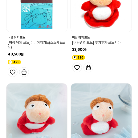
벼랑 위의 포뇨
벼랑 위의 포뇨
[벼랑 위의 포뇨]미니어처키트(소스케&포
[벼랑위의 포뇨] 후가후가 포뇨서다
뇨)
33,600
49,500
336
495