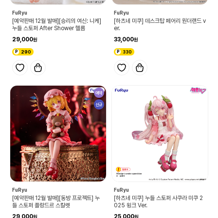
FuRyu
FuRyu
[예약판매 12월 발매][승리의 여신: 니케]
[하츠네 미쿠] 데스크탑 페어리 원더랜드 v
누들 스토퍼 After Shower 헬름
er.
29,000
33,000
290
330
예약
신규
FuRyu
FuRyu
[예약판매 12월 발매][동방 프로젝트] 누
[하츠네 미쿠] 누들 스토퍼 사쿠라 미쿠 2
들 스토퍼 플랑드르 스칼렛
025 윙크 Ver.
29,000
25,000