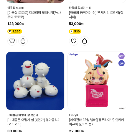
이웃집 토토로
하울의 움직이는 성
[이웃집 토토로] 디오라마 모래시계(녹나
[하울의 움직이는 성] 액세서리 트레이(캘
무와 토토로)
시퍼)
123,000
53,000
1,230
530
예약
신규
그대들은 어떻게 살 것인가
FuRyu
[그대들은 어떻게 살 것인가] 쌓아올리기
[예약판매 12월 발매][홀로라이브] 힛카케
(와라와라)
피규어 오마루 폴카
39,000
22,000