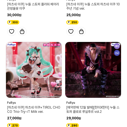
[하츠네 미쿠] 누들 스토퍼 플라워 페어리
[하츠네 미쿠] 누들 스토퍼 하츠네 미쿠 10
은방울꽃 미쿠
주년 기념 ver.
30,000
25,000
300
250
예약
신규
FuRyu
FuRyu
[하츠네 미쿠] 하츠네 미쿠×TIROL CHO
[예약판매 12월 발매][헌터X헌터] 누들 스
CO Trio-Try-iT Milk ver.
토퍼 클로로 루실후르 vol.2
27,000
29,000
270
290