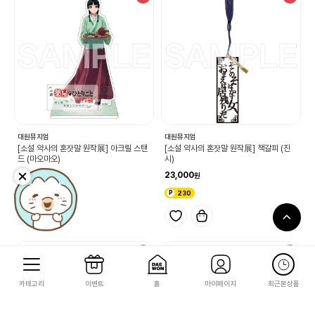
대원뮤지엄
대원뮤지엄
[소설 약사의 혼잣말 원작展] 아크릴 스탠
[소설 약사의 혼잣말 원작展] 책갈피 (진
드 (마오마오)
시)
23,000
23,000
230
230
단독
단독
카테고리
이벤트
홈
마이페이지
최근본상품