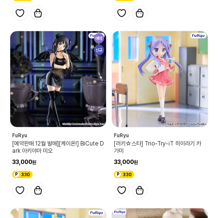
예약
신규
FuRyu
FuRyu
[예약판매 12월 발매][케이온!] BiCute D
[러키☆스타] Trio-Try-iT 히이라기 카
ark 아키야마 미오
가미
33,000
33,000
330
330