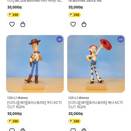
니스] BiCute Bunnies 라라 사타린 데
te Bunnies Santa ver.
빌룩
33,000
33,000
330
330
신규
신규
디즈니 / disney
디즈니 / disney
[디즈니][세가][토이스토리5] 우디 ACT/
[디즈니][세가][토이스토리5] 제시 ACT/
CUT 피규어
CUT 피규어
33,000
33,000
330
330