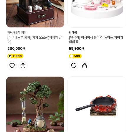
마녀배달부 키키
먼작귀
[마녀배달부 키키] 지지 오르골(지지의 당
[먼작귀] 어서어서 놀러와! 말하는 치이카
번)
와의 집
280,000
59,900
2,800
599