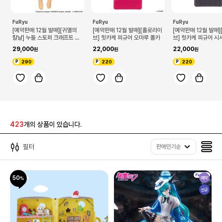
FuRyu
FuRyu
FuRyu
[예약판매 12월 발매][귀멸의
[예약판매 12월 발매][홀로라이
[예약판매 12월 발매
칼날] 누들 스토퍼 크래프트 홀
브] 힛카케 피규어 오마루 폴카
브] 힛카케 피규어 시
릭 렌고쿠 쿄쥬로
29,000
22,000
22,000
290
220
220
423
개의 상품이 있습니다.
필터
판매인기순
50
예약
신규