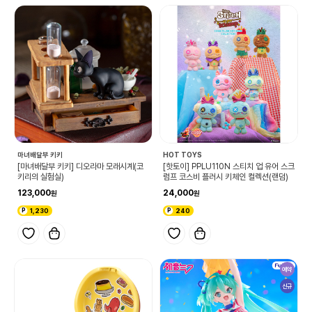
마녀배달부 키키
HOT TOYS
[마녀배달부 키키] 디오라마 모래시계(코
[핫토이] PPLU110N 스티치 업 유어 스크
키리의 실험실)
럼프 코스비 플러시 키체인 컬렉션(랜덤)
123,000
24,000
1,230
240
예약
신규