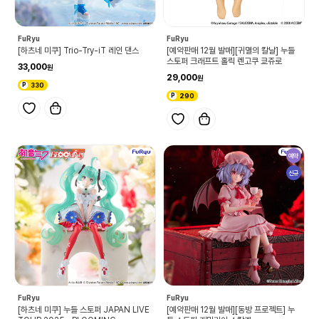
FuRyu
FuRyu
[하츠네 미쿠] Trio-Try-iT 레인 댄스
[예약판매 12월 발매][귀멸의 칼날] 누들
스토퍼 크래프트 홀릭 렌고쿠 쿄쥬로
33,000
29,000
330
290
예약
신규
FuRyu
FuRyu
[하츠네 미쿠] 누들 스토퍼 JAPAN LIVE
[예약판매 12월 발매][동방 프로젝트] 누