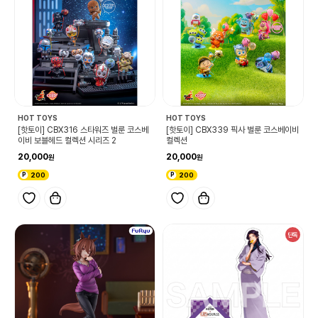
HOT TOYS
HOT TOYS
[핫토이] CBX316 스타워즈 벌룬 코스베
[핫토이] CBX339 픽사 벌룬 코스베이비
이비 보블헤드 컬렉션 시리즈 2
컬렉션
20,000
20,000
200
200
단독