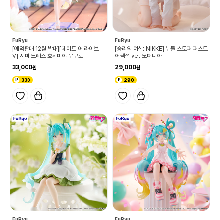
FuRyu
FuRyu
[예약판매 12월 발매][데이트 어 라이브
[승리의 여신: NIKKE] 누들 스토퍼 퍼스트
Ⅴ] 서머 드레스 호시미야 무쿠로
어펙션 ver. 모더니아
33,000
29,000
330
290
FuRyu
FuRyu