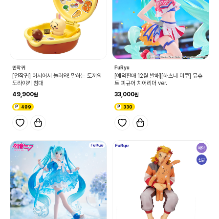
먼작귀
FuRyu
[먼작귀] 어서어서 놀러와! 말하는 토끼의
[예약판매 12월 발매][하츠네 미쿠] 뮤츄
도라야키 침대
트 피규어 치어리더 ver.
49,900
33,000
499
330
예약
신규