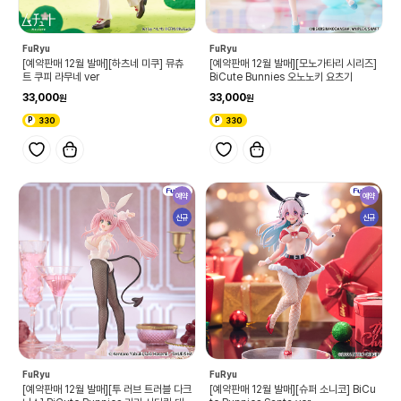
FuRyu
FuRyu
[예약판매 12월 발매][하츠네 미쿠] 뮤츄
[예약판매 12월 발매][모노가타리 시리즈]
트 쿠피 라무네 ver
BiCute Bunnies 오노노키 요츠기
33,000
33,000
330
330
예약
예약
신규
신규
FuRyu
FuRyu
[예약판매 12월 발매][투 러브 트러블 다크
[예약판매 12월 발매][슈퍼 소니코] BiCu