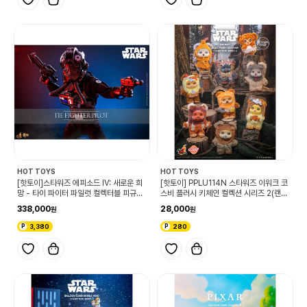
HOT TOYS
HOT TOYS
[핫토이]스타워즈 에피소드 IV: 새로운 희
[핫토이] PPLU114N 스타워즈 이워크 코
망 - 타이 파이터 파일럿 컬렉터블 피규어
스비 플러시 키체인 컬렉션 시리즈 2(랜
- 1/6 스케일
덤)
338,000
28,000
3,380
280