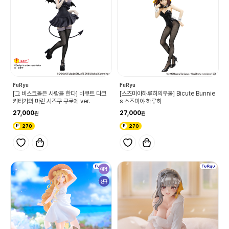
FuRyu
FuRyu
[그 비스크돌은 사랑을 한다] 비큐트 다크
[스즈미야하루히의우울] Bicute Bunnie
키타가와 마린 시즈쿠 쿠로에 ver.
s 스즈미야 하루히
27,000
27,000
270
270
예약
신규