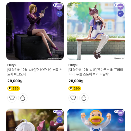
예약
예약
신규
신규
FuRyu
FuRyu
[예약판매 12월 발매][헌터X헌터] 누들 스
[예약판매 12월 발매][우마무스메: 프리티
토퍼 파크노다
더비] 누들 스토퍼 럭키 라일락
29,000
29,000
290
290
예약
예약
신규
신규