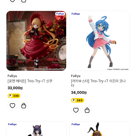
FuRyu
FuRyu
[로젠 메이든] Trio-Try-iT 신쿠
[러키☆스타] Trio-Try-iT 이즈미 코나
타
33,000
34,000
330
340