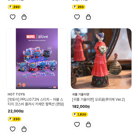
290
250
HOT TOYS
귀를 기울이면
[핫토이] PPLU072N 스티치 - 마블 스
[귀를 기울이면] 오르골(루이제 Ver.2)
티치 코스비 플러시 키체인 컬렉션 (랜덤)
182,000
22,000
1,820
220