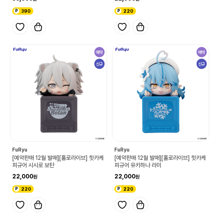
390
220
예약
예약
신규
신규
FuRyu
FuRyu
[예약판매 12월 발매][홀로라이브] 힛카케
[예약판매 12월 발매][홀로라이브] 힛카케
피규어 시시로 보탄
피규어 유키하나 라미
22,000
22,000
220
220