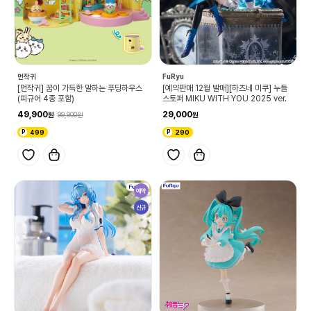
먼작귀
FuRyu
[먼작귀] 꿈이 가득한 말하는 푸딩하우스
[예약판매 12월 발매][하츠네 미쿠] 누들
(피규어 4종 포함)
스토퍼 MIKU WITH YOU 2025 ver.
49,900
29,000
99,900
499
290
예약
신규