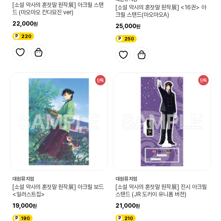
[소설 약사의 혼잣말 원작展] 아크릴 스탠
[소설 약사의 혼잣말 원작展] <16권> 아
드 (마오마오 칸다묘진 ver)
크릴 스탠드(마오마오A)
22,000
25,000
220
250
단독
단독
대원뮤지엄
대원뮤지엄
[소설 약사의 혼잣말 원작展] 아크릴 보드
[소설 약사의 혼잣말 원작展] 진시 아크릴
<일러스트집>
스탠드 (JR 도카이 유니폼 버전)
19,000
21,000
190
210