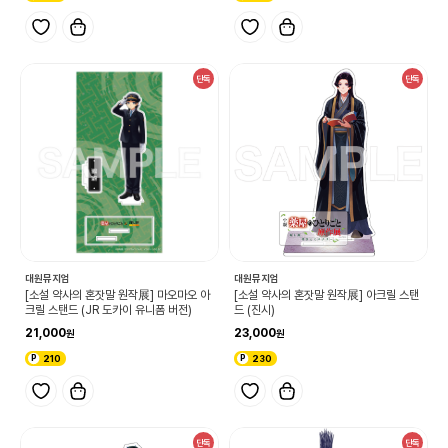
단독
단독
대원뮤지엄
대원뮤지엄
[소설 약사의 혼잣말 원작展] 마오마오 아
[소설 약사의 혼잣말 원작展] 아크릴 스탠
크릴 스탠드 (JR 도카이 유니폼 버전)
드 (진시)
21,000
23,000
210
230
단독
단독