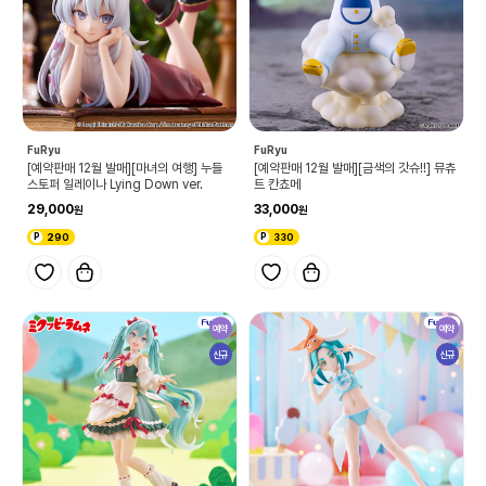
FuRyu
FuRyu
[예약판매 12월 발매][마녀의 여행] 누들
[예약판매 12월 발매][금색의 갓슈!!] 뮤츄
스토퍼 일레이나 Lying Down ver.
트 칸쵸메
29,000
33,000
290
330
예약
예약
신규
신규