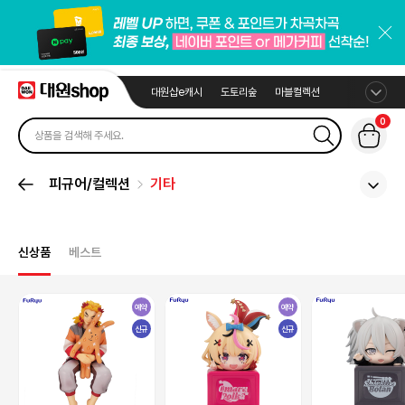
대원샵e캐시
도토리숲
마블컬렉션
0
피규어/컬렉션
기타
신상품
베스트
예약
예약
신규
신규