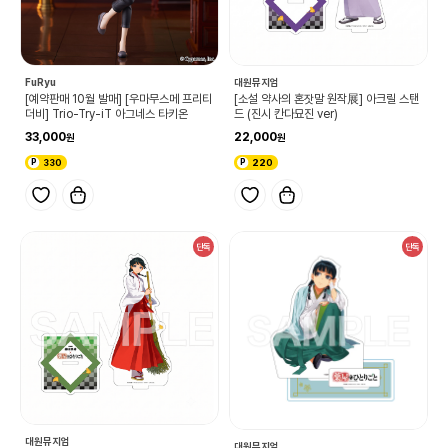
FuRyu
대원뮤지엄
[예약판매 10월 발매] [우마무스메 프리티
[소설 약사의 혼잣말 원작展] 아크릴 스탠
더비] Trio-Try-iT 아그네스 타키온
드 (진시 칸다묘진 ver)
33,000
22,000
330
220
단독
단독
대원뮤지엄
대원뮤지엄