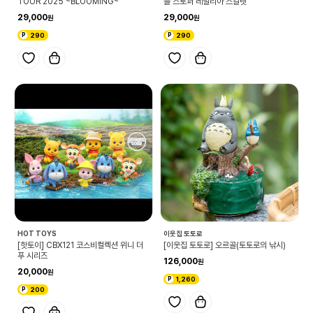
TOUR 2025 ~BLOOMING~
들 스토퍼 레밀리아 스칼렛
29,000
29,000
290
290
HOT TOYS
이웃집 토토로
[핫토이] CBX121 코스비컬렉션 위니 더
[이웃집 토토로] 오르골(토토로의 낚시)
푸 시리즈
126,000
20,000
1,260
200