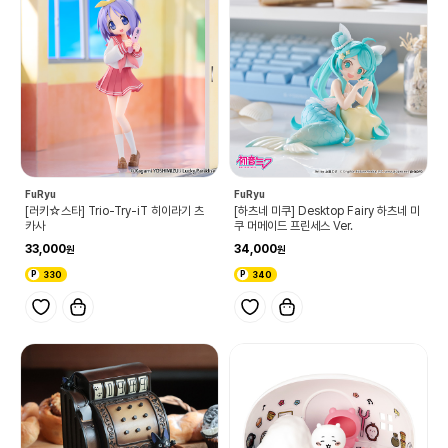
FuRyu
FuRyu
[러키☆스타] Trio-Try-iT 히이라기 츠
[하츠네 미쿠] Desktop Fairy 하츠네 미
카사
쿠 머메이드 프린세스 Ver.
33,000
34,000
330
340