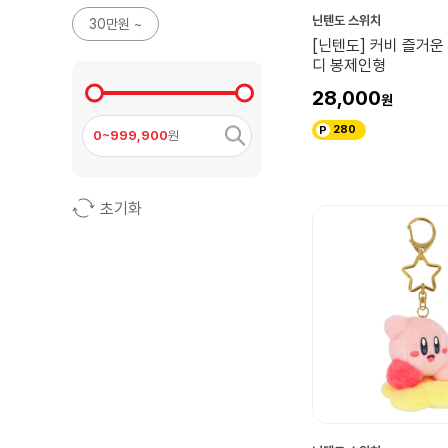
닌텐도 스위치
30만원 ~
[닌텐도] 커비 즐거운
디 봉제인형
28,000
280
0~999,900
원
초기화