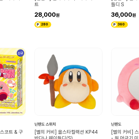
트
들디 S
28,000
36,000
280
360
신규
닌텐도 스위치
닌텐도
마스코트 & 구
[별의 커비] 올스타컬랙션 KP44
[별의 커비] 
반다나 웨이들디(S)
- 원 머금기 