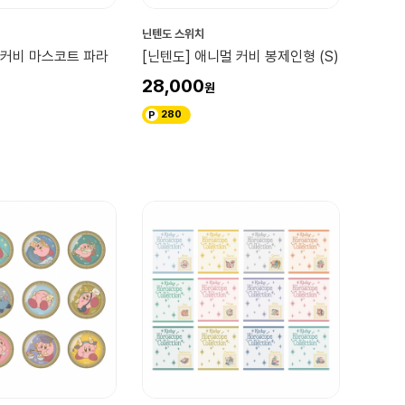
닌텐도 스위치
 커비 마스코트 파라
[닌텐도] 애니멀 커비 봉제인형 (S)
28,000
280