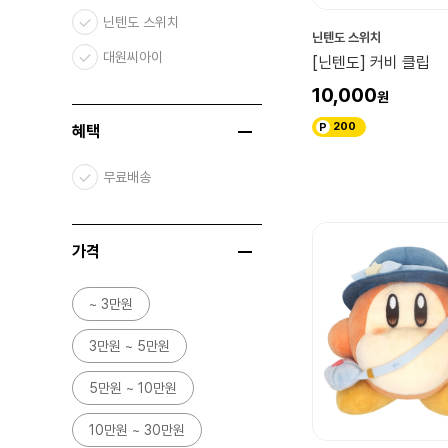
닌텐도 스위치
닌텐도 스위치
대원씨아이
[닌텐도] 커비 클립
10,000
200
혜택
무료배송
가격
~ 3만원
3만원 ~ 5만원
5만원 ~ 10만원
10만원 ~ 30만원