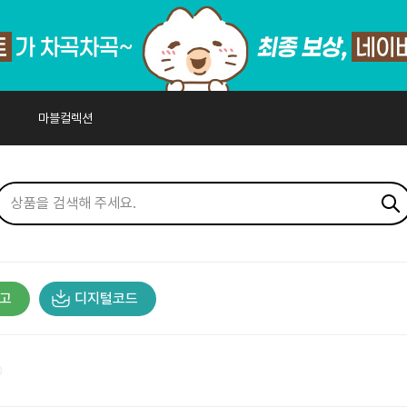
마블컬렉션
고
디지털코드