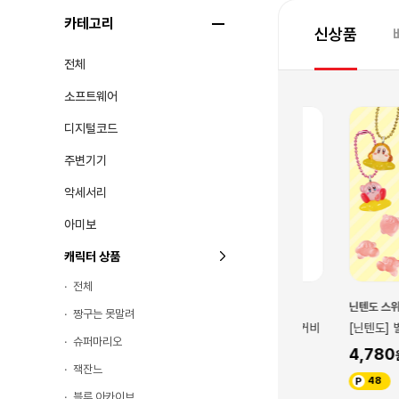
카테고리
신상품
전체
소프트웨어
디지털코드
주변기기
악세서리
아미보
캐릭터 상품
전체
닌텐도 스위치
닌텐도 스위치
짱구는 못말려
마스코트 워프스타
[닌텐도] 커비 마스코트 파라솔 커비
[닌텐도] 별의 커
슈퍼마리오
20,000
4,780
잭잔느
200
48
블루 아카이브