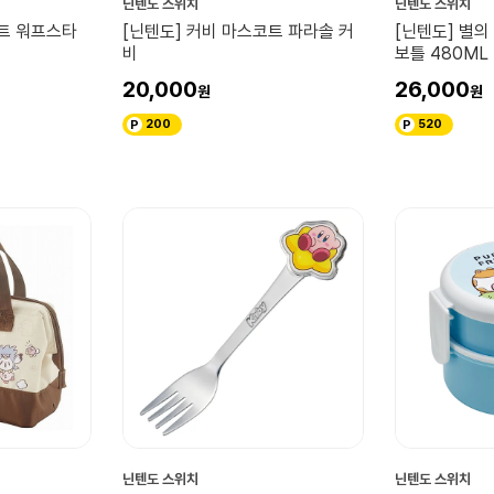
닌텐도 스위치
닌텐도 스위치
코트 워프스타
[닌텐도] 커비 마스코트 파라솔 커
[닌텐도] 별의
비
보틀 480ML
20,000
26,000
200
520
닌텐도 스위치
닌텐도 스위치