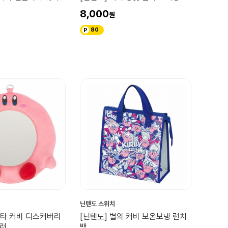
8,000
80
닌텐도 스위치
스타 커비 디스커버리
[닌텐도] 별의 커비 보온보냉 런치
미러
백