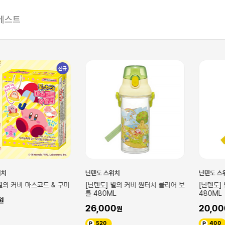
베스트
신규
닌텐도 스위치
닌텐도 스위치
비 마스코트 & 구미
[닌텐도] 별의 커비 원터치 클리어 보
[닌텐도] 별의 
틀 480ML
480ML
26,000
20,000
520
400