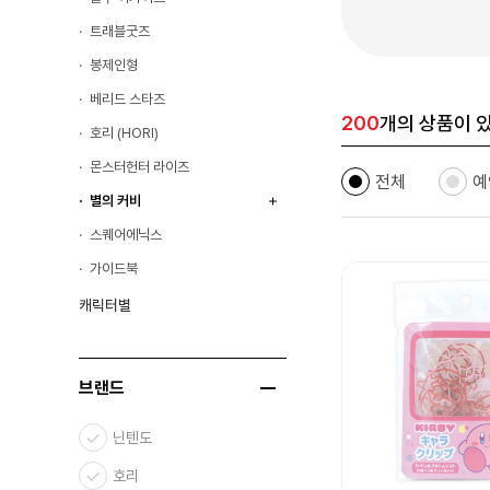
트래블굿즈
봉제인형
베리드 스타즈
200
개의 상품이 
호리 (HORI)
몬스터헌터 라이즈
전체
예
별의 커비
스퀘어에닉스
가이드북
캐릭터별
브랜드
닌텐도
호리