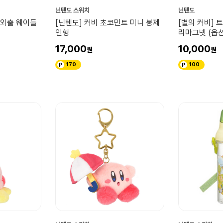
닌텐도 스위치
닌텐도
 외출 웨이들
[닌텐도] 커비 초코민트 미니 봉제
[별의 커비] 
인형
리마그넷 (옵
17,000
10,000
170
100