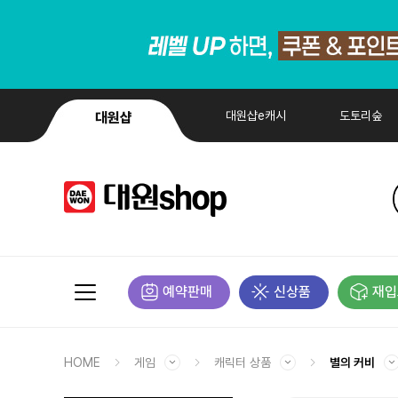
대원샵e캐시
도토리숲
대원샵
예약판매
신상품
재입
HOME
게임
캐릭터 상품
별의 커비