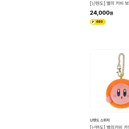
[닌텐도] 별의 커비 
24,000
480
닌텐도 스위치
[닌텐도] 별의커비 