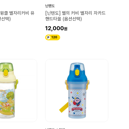
닌텐도
트윙클 별자리커비 유
[닌텐도] 별의 커비 별자리 자카드
션선택)
핸드타올 (옵션선택)
12,000
120