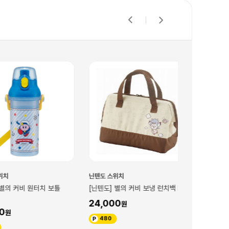
닌텐도 스위치
닌텐도 스위치
커비 원터치 보틀
[닌텐도] 별의 커비 보냉 런치백 M
[닌텐도] 별의
24,000
16,500
480
330