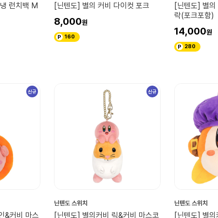
보냉 런치백 M
[닌텐도] 별의 커비 다이컷 포크
[닌텐도] 별의
락(포크포함)
8,000
14,000
160
280
신규
신규
닌텐도 스위치
닌텐도 스위치
카인&커비 마스
[닌텐도] 별의커비 릭&커비 마스코
[닌텐도] 별