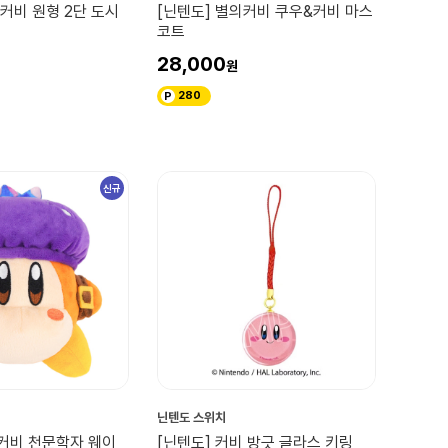
 커비 원형 2단 도시
[닌텐도] 별의커비 쿠우&커비 마스
코트
28,000
280
신규
닌텐도 스위치
의커비 천문학자 웨이
[닌텐도] 커비 방긋 글라스 키링