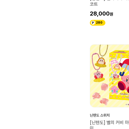
코트
28,000
280
닌텐도 스위치
[닌텐도] 별의 커비 
미