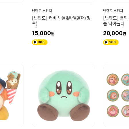
닌텐도 스위치
닌텐도 스위치
[닌텐도] 커비 보틀&타월홀더(핑
[닌텐도] 별의
크)
솔 웨이들디
15,000
20,000
300
200