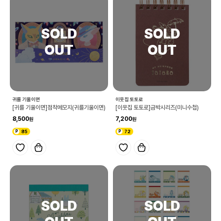
귀를 기울이면
이웃집 토토로
[귀를 기울이면]점착메모지(귀를기울이면)
[이웃집 토토로]금박시리즈(미니수첩)
8,500
7,200
85
72