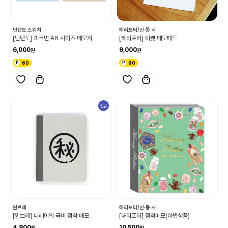
닌텐도 스위치
해리포터/신·동·사
[닌텐도] 피크민 A6 사이즈 메모지
[해리포터] 티켓 메모패드
6,000
9,000
60
90
신규
윈브레
해리포터/신·동·사
[윈브레] 니레이의 극비 점착 메모
[해리포터] 점착메모(마법상품)
4,800
10,500