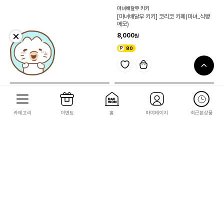
이웃집 토토로
마녀배달부 키키
[이웃집 토토로] 메모스티커(쿠로스케)
[마녀배달부 키키] 코리코 카페(마녀_식빵
메모)
8,000
8,000
80
80
카테고리
이벤트
홈
마이페이지
최근본상품
이웃집 토토로
하울의 움직이는 성
[이웃집 토토로]녹나무시리즈 (토토로_식
[하울의 움직이는 성] 캔메모(하울_공중산
빵메모)
책)
8,000
10,500