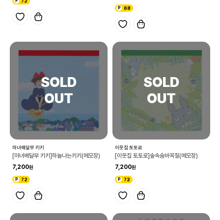
72
68
마녀배달부 키키
이웃집 토토로
[마녀배달부 키키]하늘나는키키(메모장)
[이웃집 토토로]숲속숨바꼭질(메모장)
7,200
7,200
72
72