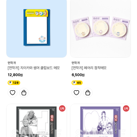
먼작귀
먼작귀
[먼작귀] 치이카와 썸머 클립보드 메모
[먼작귀] 페어리 점착메모
12,800
6,500
128
65
단독
단독