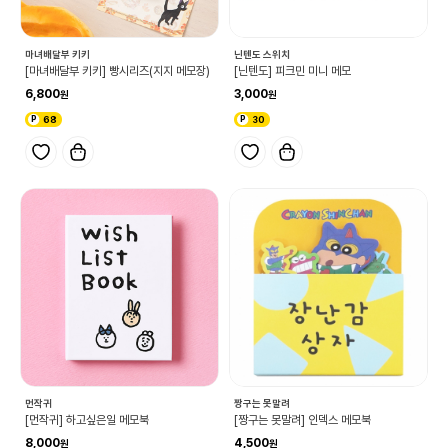
마녀배달부 키키
닌텐도 스위치
[마녀배달부 키키] 빵시리즈(지지 메모장)
[닌텐도] 피크민 미니 메모
6,800
3,000
68
30
먼작귀
짱구는 못말려
[먼작귀] 하고싶은일 메모북
[짱구는 못말려] 인덱스 메모북
8,000
4,500