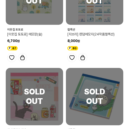
이웃집 토토로
컬렉션
[이웃집 토토로] 메모장(숲)
[지브리] 랜덤메모지(24작품컬렉션)
6,700
8,000
67
80