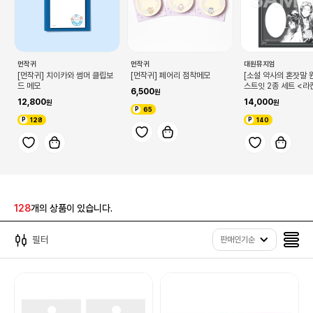
먼작귀
먼작귀
대원뮤지엄
[먼작귀] 치이카와 썸머 클립보
[먼작귀] 페어리 점착메모
[소설 약사의 혼잣말 
드 메모
스트잇 2종 세트 <라
6,500
12,800
14,000
65
128
140
128
개의 상품이 있습니다.
필터
판매인기순