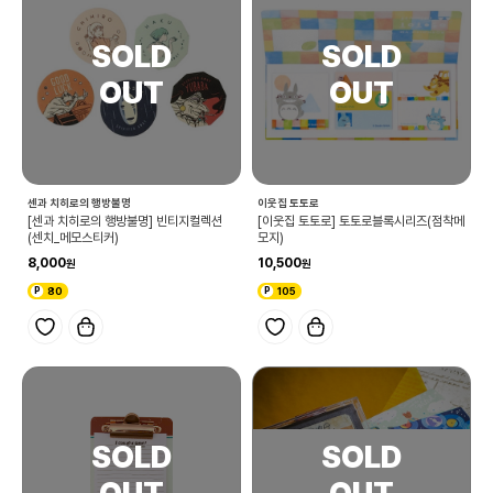
센과 치히로의 행방불명
이웃집 토토로
[센과 치히로의 행방불명] 빈티지컬렉션
[이웃집 토토로] 토토로블록시리즈(점착메
(센치_메모스티커)
모지)
8,000
10,500
80
105