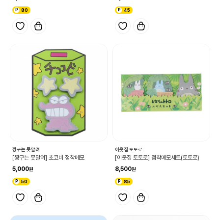
80
45
짱구는 못말려
이웃집 토토로
[짱구는 못말려] 초코비 점착메모
[이웃집 토토로] 점착메모세트(토토로)
5,000
8,500
50
85