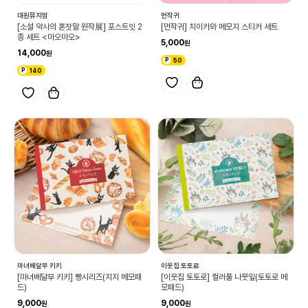
대원뮤지엄
먼작귀
[소설 약사의 혼잣말 원작展] 포스트잇 2
[먼작귀] 치이카와 메모지 스티커 세트
종 세트 <마오마오>
5,000
14,000
50
140
마녀배달부 키키
이웃집 토토로
[마녀배달부 키키] 빵시리즈(지지 메모패
[이웃집 토토로] 컬러풀 나뭇잎(토토로 메
드)
모패드)
9,000
9,000