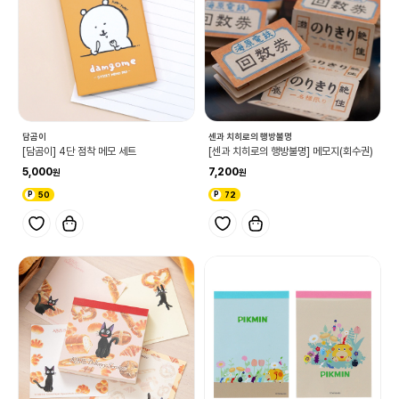
담곰이
센과 치히로의 행방불명
[담곰이] 4단 점착 메모 세트
[센과 치히로의 행방불명] 메모지(회수권)
5,000
7,200
50
72