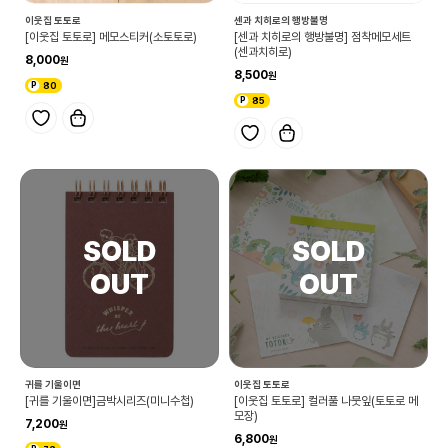
이웃집 토토로
센과 치히로의 행방불명
[이웃집 토토로] 메모스티커(소토토로)
[센과 치히로의 행방불명] 점착메모세트
(센과치히로)
8,000
8,500
80
85
귀를 기울이면
이웃집 토토로
[귀를 기울이면]금박시리즈(미니수첩)
[이웃집 토토로] 컬러풀 나뭇잎(토토로 메
모장)
7,200
6,800