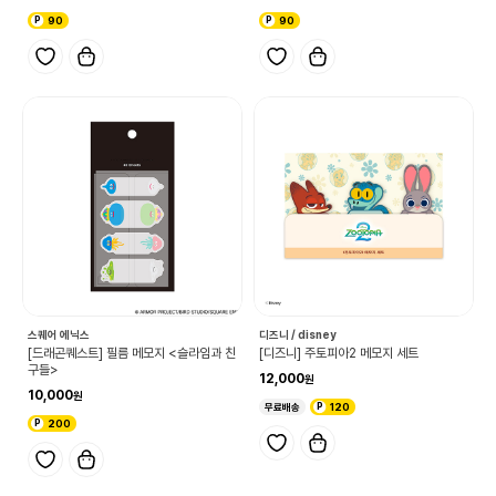
90
90
스퀘어 에닉스
디즈니 / disney
[드래곤퀘스트] 필름 메모지 <슬라임과 친
[디즈니] 주토피아2 메모지 세트
구들>
12,000
10,000
무료배송
120
200