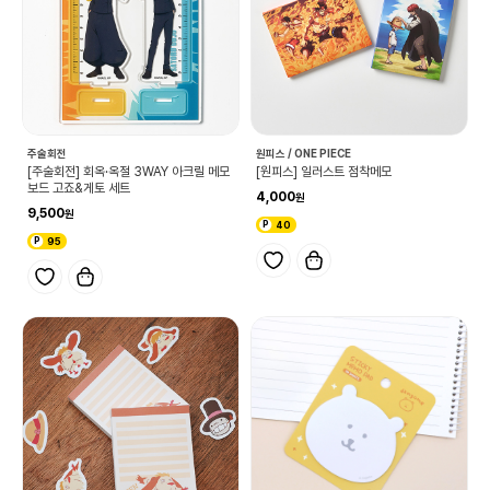
주술회전
원피스 / ONE PIECE
[주술회전] 회옥·옥절 3WAY 아크릴 메모
[원피스] 일러스트 점착메모
보드 고죠&게토 세트
4,000
9,500
40
95