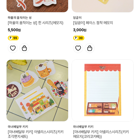
하울의 움직이는 성
담곰이
[하울의 움직이는 성] 힌 시리즈(메모지)
[담곰이] 페이스 점착 메모지
5,500
3,000
55
30
마녀배달부 키키
마녀배달부 키키
[마녀배달부 키키] 아넬리스시리즈(키키
[마녀배달부 키키] 아넬리스시리즈(키키
조각편지세트)
메모지(코리코카페))