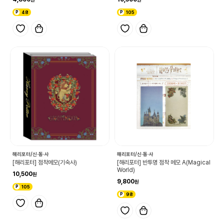
48
105
해리포터/신·동·사
해리포터/신·동·사
[해리포터] 점착메모(기숙사)
[해리포터] 반투명 점착 메모 A(Magical
World)
10,500
9,800
105
98