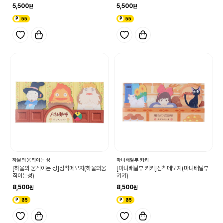
5,500
5,500
55
55
하울의 움직이는 성
마녀배달부 키키
[하울의 움직이는 성]점착메모지(하울의움
[마녀배달부 키키]점착메모지(마녀배달부
직이는성)
키키)
8,500
8,500
85
85