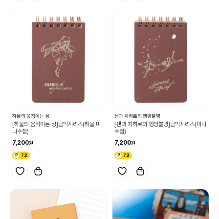
하울의 움직이는 성
센과 치히로의 행방불명
[하울의 움직이는 성]금박시리즈(하울 미
[센과 치히로의 행방불명]금박시리즈(미니
니수첩)
수첩)
7,200
7,200
72
72