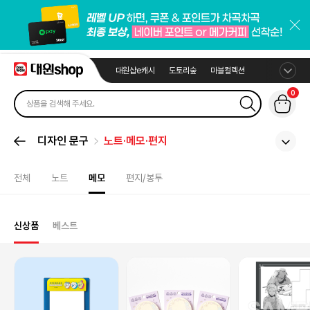
대원샵e캐시
도토리숲
마블컬렉션
0
디자인 문구
노트·메모·편지
전체
노트
메모
편지/봉투
신상품
베스트