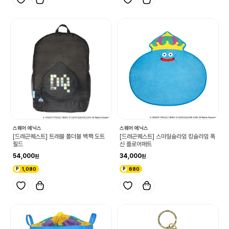
스퀘어 에닉스
스퀘어 에닉스
[드래곤퀘스트] 트래블 폴더블 백팩 도트
[드래곤퀘스트] 스마일슬라임 킹슬라임 폭
필드
신 플로어매트
54,000
34,000
1,080
680