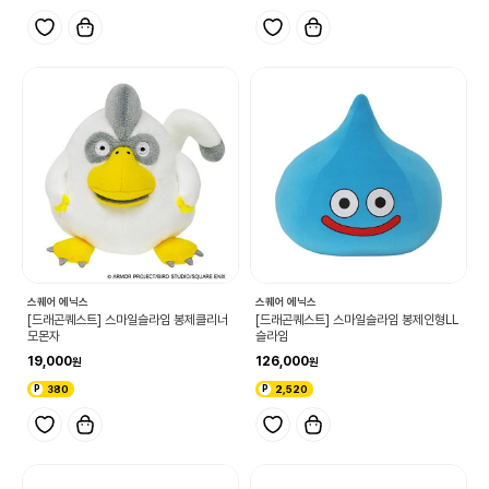
스퀘어 에닉스
스퀘어 에닉스
[드래곤퀘스트] 스마일슬라임 봉제클리너
[드래곤퀘스트] 스마일슬라임 봉제인형LL
모몬자
슬라임
19,000
126,000
380
2,520