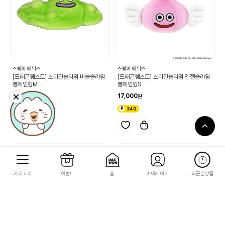
스퀘어 에닉스
스퀘어 에닉스
[드래곤퀘스트] 스마일슬라임 버블슬라임
[드래곤퀘스트] 스마일슬라임 엔젤슬라임
봉제인형M
봉제인형S
24,000
17,000
480
340
카테고리
이벤트
홈
마이페이지
최근본상품