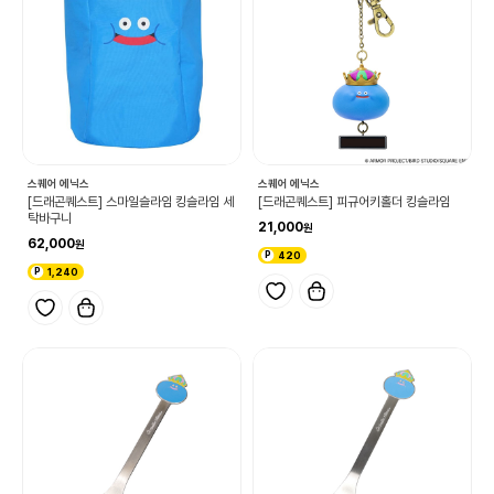
스퀘어 에닉스
스퀘어 에닉스
[드래곤퀘스트] 스마일슬라임 킹슬라임 세
[드래곤퀘스트] 피규어키홀더 킹슬라임
탁바구니
21,000
62,000
420
1,240