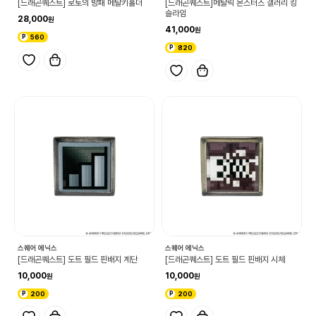
[드래곤퀘스트] 로토의 방패 메탈키홀더
[드래곤퀘스트]메탈릭 몬스터즈 갤러리 킹
슬라임
28,000
41,000
560
820
스퀘어 에닉스
스퀘어 에닉스
[드래곤퀘스트] 도트 필드 핀배지 계단
[드래곤퀘스트] 도트 필드 핀배지 시체
10,000
10,000
200
200