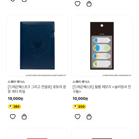
스퀘어 에닉스
스퀘어 에닉스
[드래곤퀘스트3 그리고 전설로] 로토의 문
[드래곤퀘스트] 필름 메모지 <슬라임과 친
장 레더 파일
구들>
19,000
10,000
380
200