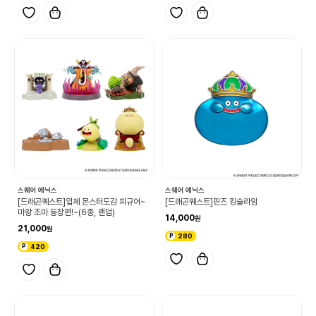
스퀘어 에닉스
스퀘어 에닉스
[드래곤퀘스트]입체 몬스터도감 피규어~
[드래곤퀘스트]핀즈 킹슬라임
마왕 조마 등장편!~(6종, 랜덤)
14,000
21,000
280
420