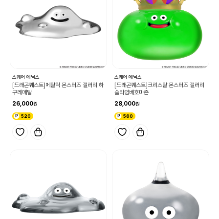
스퀘어 에닉스
스퀘어 에닉스
[드래곤퀘스트]메탈릭 몬스터즈 갤러리 하
[드래곤퀘스트]크리스탈 몬스터즈 갤러리
구레메탈
슬라임베호마즌
26,000
28,000
520
560