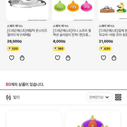
스퀘어 에닉스
스퀘어 에닉스
스퀘어 에닉스
[드래곤퀘스트]메탈릭 몬스터즈
[드래곤퀘스트]미니 소프비 컬
[드래곤퀘스트]입체 
갤러리 하구레메탈
렉션 슬라임이 잔뜩! 편(5종랜
피규어~마왕 조마 등장
덤, 단품)
종, 랜덤)
26,000
8,000
21,000
520
160
420
80
개의 상품이 있습니다.
필터
판매인기순