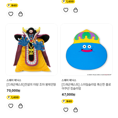
1,400
940
스퀘어 에닉스
스퀘어 에닉스
[드래곤퀘스트]전설의 마왕 조마 봉제인형
[드래곤퀘스트] 스마일슬라임 폭신한 플로
어쿠션 킹슬라임
70,000
47,000
1,400
940