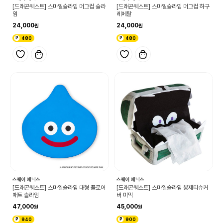
[드래곤퀘스트] 스마일슬라임 머그컵 슬라
[드래곤퀘스트] 스마일슬라임 머그컵 하구
임
레메탈
24,000
24,000
480
480
스퀘어 에닉스
스퀘어 에닉스
[드래곤퀘스트] 스마일슬라임 대형 플로어
[드래곤퀘스트] 스마일슬라임 봉제티슈커
매트 슬라임
버 미믹
47,000
45,000
940
900