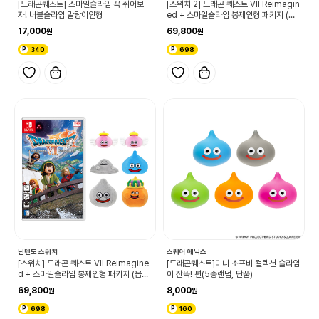
[드래곤퀘스트] 스마일슬라임 꼭 쥐어보
[스위치 2] 드래곤 퀘스트 VII Reimagin
자! 버블슬라임 말랑이인형
ed + 스마일슬라임 봉제인형 패키지 (옵
션선택)
17,000
69,800
340
698
닌텐도 스위치
스퀘어 에닉스
[스위치] 드래곤 퀘스트 VII Reimagine
[드래곤퀘스트]미니 소프비 컬렉션 슬라임
d + 스마일슬라임 봉제인형 패키지 (옵션
이 잔뜩! 편(5종랜덤, 단품)
선택)
69,800
8,000
698
160