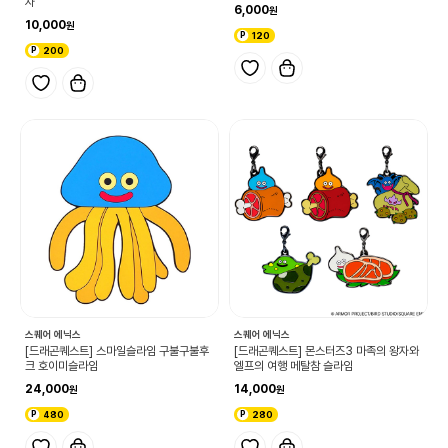
자
6,000
10,000
120
200
스퀘어 에닉스
스퀘어 에닉스
[드래곤퀘스트] 스마일슬라임 구불구불후
[드래곤퀘스트] 몬스터즈3 마족의 왕자와
크 호이미슬라임
엘프의 여행 메탈참 슬라임
24,000
14,000
480
280