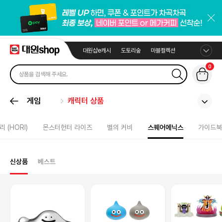
대원샵e캐시
도토리숲
마블컬렉션
0
게임
캐릭터 상품
리 (HORI)
몬스터헌터 라이즈
별의 커비
스퀘어에닉스
가이드북
신상품
베스트