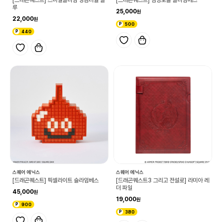
루
25,000
22,000
500
440
스퀘어 에닉스
스퀘어 에닉스
[드래곤퀘스트] 픽셀라이트 슬라임베스
[드래곤퀘스트3 그리고 전설로] 라미아 레
더 파일
45,000
19,000
900
380