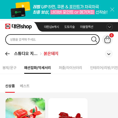
대원샵e캐시
도토리숲
마블컬렉션
0
스튜디오 지브
붉은돼지
리
봉제/문구
패션잡화/악세서리
퍼즐/라이브러리
인테리어/리빙/키친
신상품
베스트