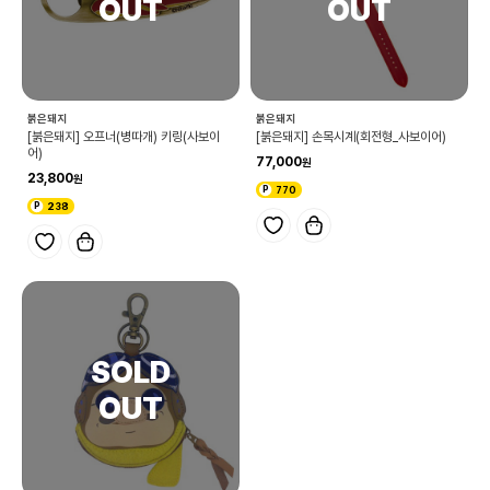
붉은돼지
붉은돼지
[붉은돼지] 오프너(병따개) 키링(사보이
[붉은돼지] 손목시계(회전형_사보이어)
어)
77,000
23,800
770
238