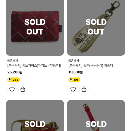
붉은돼지
붉은돼지
[붉은돼지] 카드케이스(자가드_격자무늬)
[붉은돼지] 슈혼(구두주걱) 키홀더
25,200
19,500
252
195