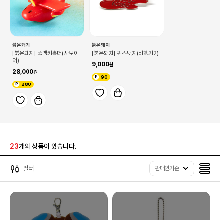
붉은돼지
붉은돼지
[붉은돼지] 풀백키홀더(사보이
[붉은돼지] 핀즈뱃지(비행기2)
어)
9,000
28,000
90
280
23
개의 상품이 있습니다.
필터
판매인기순