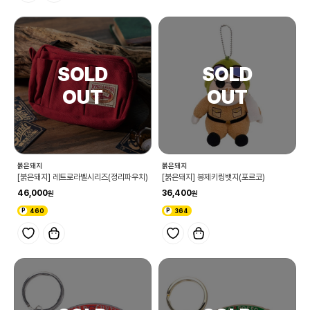
붉은돼지
붉은돼지
[붉은돼지] 레트로라벨시리즈(정리파우치)
[붉은돼지] 봉제키링뱃지(포르코)
46,000
36,400
460
364