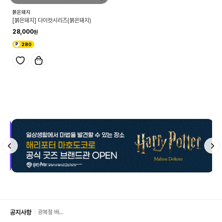
붉은돼지
[붉은돼지] 다이컷시리즈(붉은돼지)
28,000
280
공지사항
광복절 배
송 안내