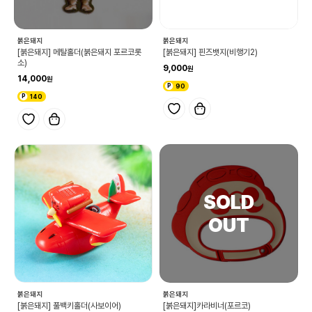
붉은돼지
붉은돼지
[붉은돼지] 핀즈뱃지(비행기2)
[붉은돼지] 메탈홀더(붉은돼지 포르코롯
소)
9,000
14,000
90
140
붉은돼지
붉은돼지
[붉은돼지] 풀백키홀더(사보이어)
[붉은돼지]카라비너(포르코)