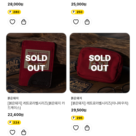
28,000
25,000
280
250
붉은돼지
붉은돼지
[붉은돼지] 레트로라벨시리즈(붉은돼지 카
[붉은돼지] 레트로라벨시리즈(미니파우치)
드케이스)
29,500
22,400
295
224