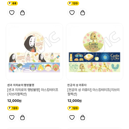
68
120
센과 치히로의 행방불명
천공의 성 라퓨타
[센과 치히로의 행방불명] 마스킹테이프
[천공의 성 라퓨타] 마스킹테이프(지브리
(지브리컬렉션)
컬렉션)
12,000
12,000
120
120