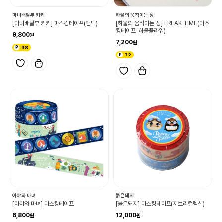
마녀배달부 키키
하울의 움직이는 성
[마녀배달부 키키] 마스킹테이프(앤틱)
[하울의 움직이는 성] BREAK TIME(마스
킹테이프-하울플라워)
9,800
7,200
98
72
아야와 마녀
붉은돼지
[아야와 마녀] 마스킹테이프
[붉은돼지] 마스킹테이프(지브리컬렉션)
6,800
12,000