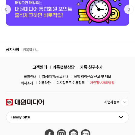
공지사항
광복절 배
송 안내
고객센터
카톡챗봇상담
카톡 친구추가
입점/제휴/광고안내
불법 라이센스 신고 및 제보
매장안내
이용약관
디지털코드 이용정책
개인정보처리방침
회사소개
사업자정보
Family Site